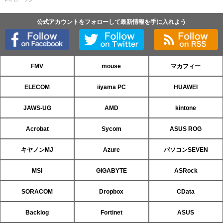
公式アカウントをフォローして最新情報を手に入れよう
FMV
mouse
マカフィー
ELECOM
iiyama PC
HUAWEI
JAWS-UG
AMD
kintone
Acrobat
Sycom
ASUS ROG
キヤノンMJ
Azure
パソコンSEVEN
MSI
GIGABYTE
ASRock
SORACOM
Dropbox
CData
Backlog
Fortinet
ASUS