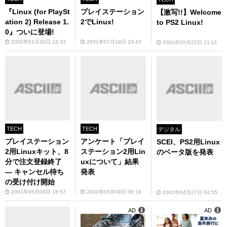
『Linux (for PlaySt
プレイステーション
【激写!!】Welcome
ation 2) Release 1.
2でLinux!
to PS2 Linux!
0』ついに登場!
2002年01月30日 18:33
2001年07月19日 23:43
2001年05月22日 11:11
TECH
TECH
デジタル
プレイステーション
アンケート「プレイ
SCEI、PS2用Linux
2用Linuxキット、8
ステーション2用Lin
のベータ版を発表
分で注文登録終了
uxについて」結果
― キャンセル待ち
発表
の受け付け開始
2001年05月09日 18:57
2001年05月09日 08:18
2001年04月27日 04:55
AD
AD