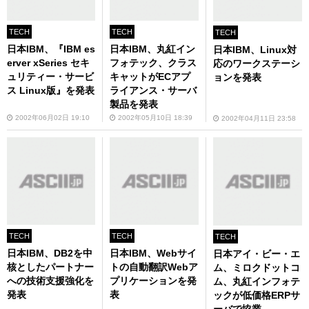
TECH
TECH
TECH
日本IBM、『IBM es
日本IBM、丸紅イン
日本IBM、Linux対
erver xSeries セキ
フォテック、クラス
応のワークステーシ
ュリティー・サービ
キャットがECアプ
ョンを発表
ス Linux版』を発表
ライアンス・サーバ
製品を発表
2002年06月02日 19:10
2002年05月10日 18:39
2002年04月11日 23:58
TECH
TECH
TECH
日本IBM、DB2を中
日本IBM、Webサイ
日本アイ・ビー・エ
核としたパートナー
トの自動翻訳Webア
ム、ミロクドットコ
への技術支援強化を
プリケーションを発
ム、丸紅インフォテ
発表
表
ックが低価格ERPサ