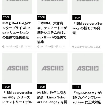
TECH
TECH
TECH
IBMとRed Hatがエ
日本IBM、大塚商
『IBM eserver xSer
ンタープライズLin
会、テンアートニが
ies』の新モデル発
uxソリューション
基幹システム向けLi
売
の提供で提携強化
nuxサーバの提供で
協業
2002年09月20日 21:13
2002年09月17日 17:10
2002年09月14日 12:05
TECH
TECH
TECH
『IBM eserver xSer
米IBM、昨年に引き
『mySAP.com』がI
ies 440』シリーズ
続き『Linux Schol
BMのメインフレー
にエントリーモデル
ar Challenge』を開
ムLinuxに正式対応