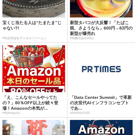
宝くじ当たる人は“たまたま”じ
新型タバコが大反響！「たばこ
ゃない?!
税、さようなら」600円→83円の
新型が爆売れ
PR(合同会社デジタルファーム )
PR(株式会社HAL)
「え、こんなセールやってた
「Data Center Summit」で革新
の？」80％OFF以上が続々登
の次世代AIインフラコンセプト
場！Amazonの本気が...
であ...
PR(Amazon)
2026年6月3日