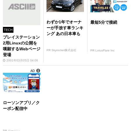
わずか1年でオーナ
最短5分で接続
ーが手放す車ランキ
TECH
ング あの日本車も
プレイステーション
2用Linuxの公開を
嘆願するWebページ
PR Skyrocket株式会社
PR LotusFlare Inc
登場
2001年03月05日 04:06
AD
ローソンアプリ／ク
ーポン配信中
PR ローソン