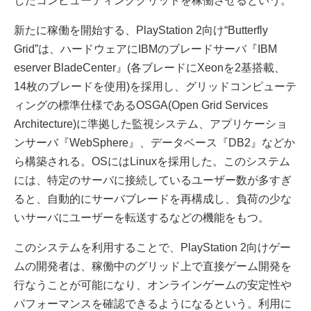
したコンピューティンググリッドを稼働させるという。
新たに稼働を開始する、PlayStation 2向け“Butterfly
Grid”は、ハードウェアにIBMのブレードサーバ『IBM
eserver BladeCenter』(各ブレードにXeonを2基搭載、
14枚のブレードを使用)を採用し、グリッドコンピューテ
ィングの標準仕様であるOSGA(Open Grid Services
Architecture)に準拠した監視システム、アプリケーショ
ンサーバ『WebSphere』、データベース『DB2』などか
ら構築される。OSにはLinuxを採用した。このシステム
には、特定のサーバに接続しているユーザー数が多すぎ
ると、自動的にサーバブレードを再構成し、負荷の少な
いサーバにユーザーを転送するなどの機能をもつ。
このシステムを利用することで、PlayStation 2向けゲー
ムの開発者は、稼働中のグリッド上で直接ゲーム開発を
行なうことが可能になり、オンラインゲームの安定性や
パフォーマンスを確認できるようになるという。利用に