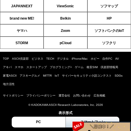
JAPANNEXT
ViewSonic
ソフマップ
brand new ME!
Belkin
HP
ヤマハ
Zoom
ソフトバンクのIoT
STORM
pCloud
ソフクリ
TOP
ASCII倶楽部
ビジネス
TECH
デジタル
iPhone/Mac
ホビー
自作PC
AV
アキバ
スマホ
スタートアップ
プログラミング+
ゲーム
格安SIM
倶楽部情報局
家電ASCII
アスキーグルメ
MITTR
IoT
サイバーセキュリティ小説コンテスト
SDGs
地方活性
サイトポリシー
プライバシーポリシー
運営会社
お問い合わせ
広告掲載
© KADOKAWA ASCII Research Laboratories, Inc. 2026
表示形式
PC
スマートフォン