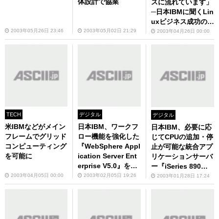
体設計で協業
スに流れています」
─日本IBMに聞くLin
uxビジネス成功の秘
訣
2003年05月26日 23:46
2003年05月02日 21:29
2003年04月26日 00:00
TECH
デジタル
デジタル
米IBMなどがメイン
日本IBM、ワークフ
日本IBM、必要に応
フレームでグリッド
ロー機能を強化した
じてCPUの追加・停
コンピューティング
『WebSphere Appl
止が可能な統合アプ
を可能に
ication Server Ent
リケーションサーバ
erprise V5.0』を発
ー『iSeries 890』
売
など5モデルを出荷
2003年04月05日 00:00
2003年02月05日 19:26
2003年01月28日 17:24