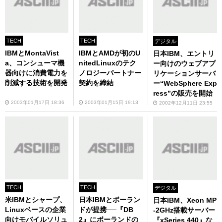
TECH
TECH
デジタル
IBMとMontaVist
IBMとAMDが初のU
日本IBM、エントリ
a、コンシューマ機
nitedLinuxのテク
ー向けのウェブアプ
器向けに消費電力を
ノロジーパートナー
リケーションサーバ
削減する技術を開発
契約を締結
ー“WebSphere Exp
ress”の販売を開始
2003年01月17日 18:36
2003年01月15日 19:13
2002年12月11日 23:55
TECH
TECH
デジタル
米IBMとシャープ、
日本IBMとボーラン
日本IBM、Xeon MP
Linuxベースの企業
ドが提携──『DB
-2GHz搭載サーバー
向けモバイルソリュ
2』にボーランドの
『xSeries 440』な