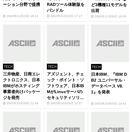
ーション分野で提携
RADツール体験版を
ど3機種11モデルを
バンドル
出荷
2002年11月15日 18:12
2002年11月15日 17:17
2002年11月06日 16:50
TECH
TECH
TECH
三井物産、日商エレ
アズジェント、チェ
日本IBM、『IBM D
クトロニクス、日本
ック・ポイント・ソ
B2 ユニバーサル・
IBMがホスティング
フトウェア、日本IB
データベース V8.
事業者向けパッケー
MがLinuxサーバの
1』を発表
ジを発売
セキュリティソリュ
ーション販売で協業
2002年10月29日 21:49
2002年10月26日 13:27
2002年10月03日 16:41