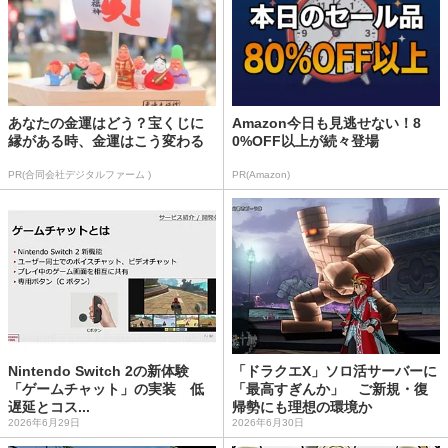
あなたの金運はどう？宝くじに
Amazon今日も見逃せない！8
縁がある時、金運はこう変わる
0%OFF以上が続々登場
PR(合同会社デジタルファーム )
PR(Amazon)
Nintendo Switch 2の新体験
「ドラクエX」ソロ活サーバーに
「ゲームチャット」の実装 低
「最高すぎんか」 ご新規・復
遅延とコス...
帰勢にも理想の環境か
2026年6月29日
2026年6月30日