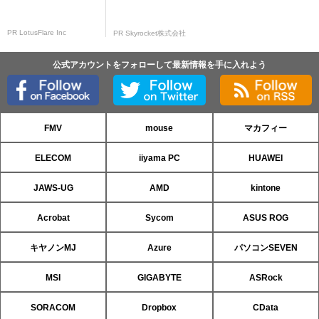
PR LotusFlare Inc
PR Skyrocket株式会社
公式アカウントをフォローして最新情報を手に入れよう
FMV
mouse
マカフィー
ELECOM
iiyama PC
HUAWEI
JAWS-UG
AMD
kintone
Acrobat
Sycom
ASUS ROG
キヤノンMJ
Azure
パソコンSEVEN
MSI
GIGABYTE
ASRock
SORACOM
Dropbox
CData