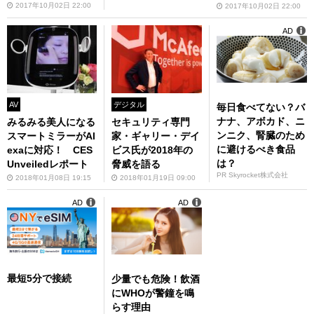
2017年10月02日 22:00
2017年10月02日 22:00
AD
AV
デジタル
毎日食べてない？バ
ナナ、アボカド、ニ
みるみる美人になる
セキュリティ専門
ンニク、腎臓のため
スマートミラーがAl
家・ギャリー・デイ
に避けるべき食品
exaに対応！ CES
ビス氏が2018年の
は？
Unveiledレポート
脅威を語る
PR Skyrocket株式会社
2018年01月08日 19:15
2018年01月19日 09:00
AD
AD
最短5分で接続
少量でも危険！飲酒
にWHOが警鐘を鳴
らす理由