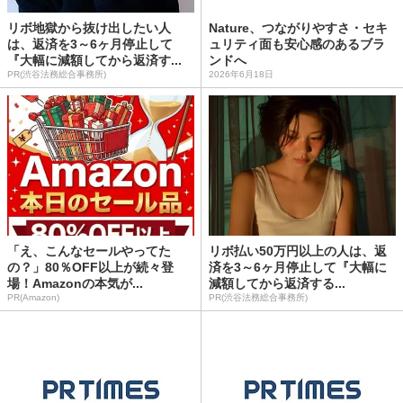
リボ地獄から抜け出したい人
Nature、つながりやすさ・セキ
は、返済を3～6ヶ月停止して
ュリティ面も安心感のあるブラ
『大幅に減額してから返済す...
ンドへ
PR(渋谷法務総合事務所)
2026年6月18日
「え、こんなセールやってた
リボ払い50万円以上の人は、返
の？」80％OFF以上が続々登
済を3～6ヶ月停止して『大幅に
場！Amazonの本気が...
減額してから返済する...
PR(Amazon)
PR(渋谷法務総合事務所)