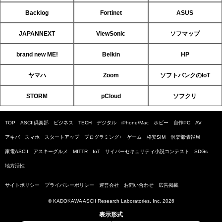
Backlog
Fortinet
ASUS
JAPANNEXT
ViewSonic
ソフマップ
brand new ME!
Belkin
HP
ヤマハ
Zoom
ソフトバンクのIoT
STORM
pCloud
ソフクリ
TOP
ASCII倶楽部
ビジネス
TECH
デジタル
iPhone/Mac
ホビー
自作PC
AV
アキバ
スマホ
スタートアップ
プログラミング+
ゲーム
格安SIM
倶楽部情報局
家電ASCII
アスキーグルメ
MITTR
IoT
サイバーセキュリティ小説コンテスト
SDGs
地方活性
サイトポリシー
プライバシーポリシー
運営会社
お問い合わせ
広告掲載
© KADOKAWA ASCII Research Laboratories, Inc. 2026
表示形式