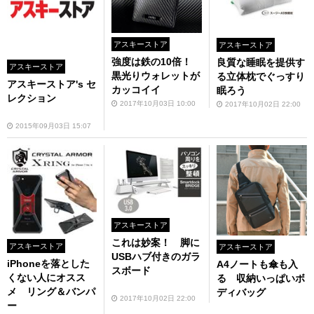
アスキーストア
アスキーストア
強度は鉄の10倍！
良質な睡眠を提供す
アスキーストア
黒光りウォレットが
る立体枕でぐっすり
アスキーストア's セ
カッコイイ
眠ろう
レクション
2017年10月03日 10:00
2017年10月02日 22:00
2015年09月03日 15:07
アスキーストア
これは妙案！ 脚に
アスキーストア
アスキーストア
USBハブ付きのガラ
iPhoneを落とした
A4ノートも傘も入
スボード
くない人にオスス
る 収納いっぱいボ
メ リング＆バンパ
ディバッグ
2017年10月02日 22:00
ー