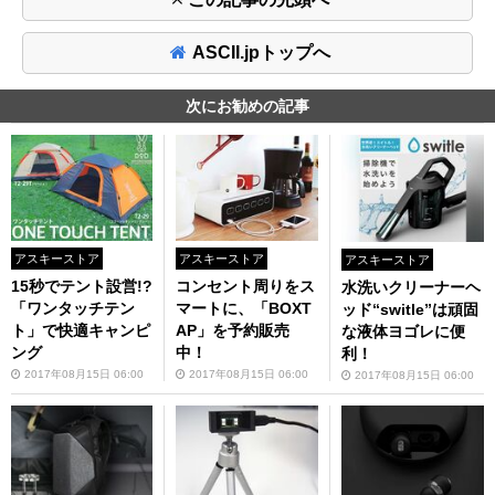
ASCII.jpトップへ
次にお勧めの記事
アスキーストア
アスキーストア
アスキーストア
15秒でテント設営!?
コンセント周りをス
水洗いクリーナーヘ
「ワンタッチテン
マートに、「BOXT
ッド“switle”は頑固
ト」で快適キャンピ
AP」を予約販売
な液体ヨゴレに便
ング
中！
利！
2017年08月15日 06:00
2017年08月15日 06:00
2017年08月15日 06:00