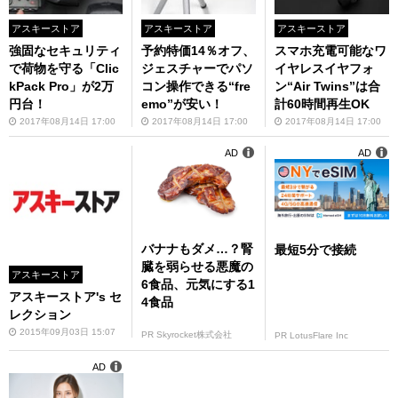
アスキーストア
アスキーストア
アスキーストア
強固なセキュリティ
予約特価14％オフ、
スマホ充電可能なワ
で荷物を守る「Clic
ジェスチャーでパソ
イヤレスイヤフォ
kPack Pro」が2万
コン操作できる“fre
ン“Air Twins”は合
円台！
emo”が安い！
計60時間再生OK
2017年08月14日 17:00
2017年08月14日 17:00
2017年08月14日 17:00
AD
AD
バナナもダメ…？腎
最短5分で接続
臓を弱らせる悪魔の
アスキーストア
6食品、元気にする1
アスキーストア's セ
4食品
レクション
2015年09月03日 15:07
PR Skyrocket株式会社
PR LotusFlare Inc
AD