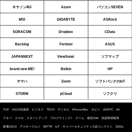
キヤノンMJ
Azure
パソコンSEVEN
MSI
GIGABYTE
ASRock
SORACOM
Dropbox
CData
Backlog
Fortinet
ASUS
JAPANNEXT
ViewSonic
ソフマップ
brand new ME!
Belkin
HP
ヤマハ
Zoom
ソフトバンクのIoT
STORM
pCloud
ソフクリ
TOP
ASCII倶楽部
ビジネス
TECH
デジタル
iPhone/Mac
ホビー
自作PC
AV
アキバ
スマホ
スタートアップ
プログラミング+
ゲーム
格安SIM
倶楽部情報局
家電ASCII
アスキーグルメ
MITTR
IoT
サイバーセキュリティ小説コンテスト
SDGs