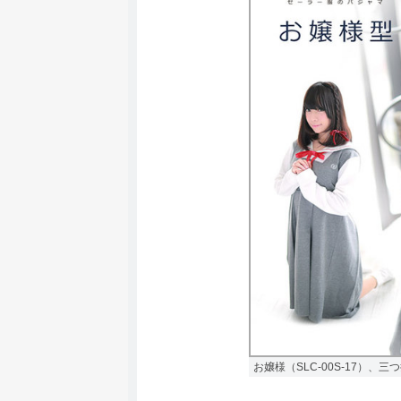
お嬢様（SLC-00S-17）