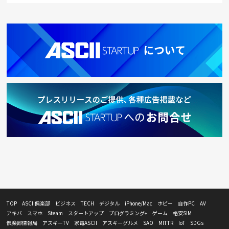
TOP
ASCII倶楽部
ビジネス
TECH
デジタル
iPhone/Mac
ホビー
自作PC
AV
アキバ
スマホ
Steam
スタートアップ
プログラミング+
ゲーム
格安SIM
倶楽部情報局
アスキーTV
家電ASCII
アスキーグルメ
SAO
MITTR
IoT
SDGs