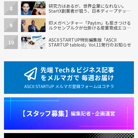
研究力はあるが、世界企業になれない。
8
StartX創業者が狙う、日本ディープテック
の再設計
印メガベンチャー「Paytm」も惹きつける
9
ルクセンブルクが仕掛ける産業育成エコシ
ステム
ASCII STARTUP特別編集版「ASCII
10
STARTUP tabloid」Vol.11発行のお知らせ