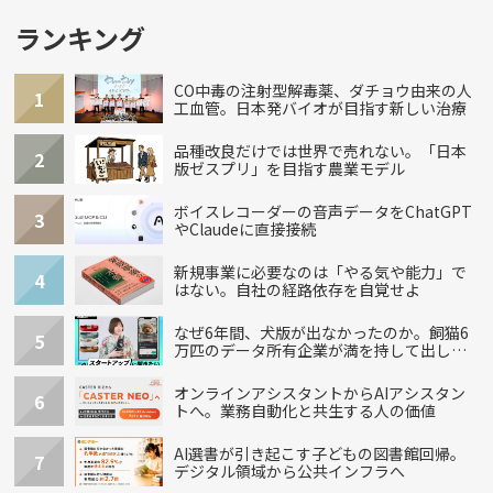
ランキング
CO中毒の注射型解毒薬、ダチョウ由来の人
1
工血管。日本発バイオが目指す新しい治療
品種改良だけでは世界で売れない。「日本
2
版ゼスプリ」を目指す農業モデル
ボイスレコーダーの音声データをChatGPT
3
やClaudeに直接接続
新規事業に必要なのは「やる気や能力」で
4
はない。自社の経路依存を自覚せよ
なぜ6年間、犬版が出なかったのか。飼猫6
5
万匹のデータ所有企業が満を持して出し
た“犬用”「うちの子」の首輪
オンラインアシスタントからAIアシスタン
6
トへ。業務自動化と共生する人の価値
AI選書が引き起こす子どもの図書館回帰。
7
デジタル領域から公共インフラへ