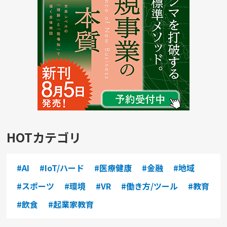
HOTカテゴリ
#AI
#IoT/ハード
#医療健康
#金融
#地域
#スポーツ
#環境
#VR
#働き方/ツール
#教育
#飲食
#起業家教育