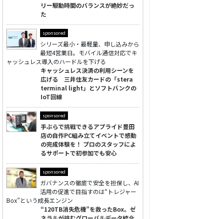
リー駆動時間のバランスが絶妙だっ
た
sponsored
シリーズ最小・最軽量、申し込みから
最短4営業日。モバイル通信対応でキ
ャッシュレス導入のハードルを下げる
キャッシュレス決済の利用シーンを
広げる 三井住友カードの「stera
terminal light」とソフトバンクの
IoT回線
sponsored
手ぶらで挑戦できるアプライド豊田
店の自作PC組み立てイベントで感動
の完成体験を！ プロのスタッフによ
るサポートで初参加でも安心
sponsored
ガバナンスの徹底で安全を担保し、AI
活用の促進で目指すのは“トレジャー
Box”という成長エンジン
“120TB消失危機”を救ったBox。ゼ
ネラルが挑むグローバルデータ統合