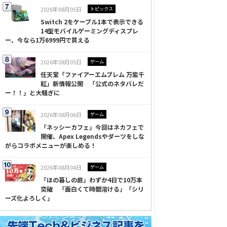
2026年08月05日
トピックス
Switch 2をケーブル1本で表示できる
14型モバイルゲーミングディスプレ
ー、今なら1万6999円で買える
2026年08月05日
ゲーム
任天堂「ファイアーエムブレム 万紫千
紅」新情報公開 「公式のネタバレだ
ー！！」と大騒ぎに
2026年08月06日
ゲーム
「ネッシーカフェ」今回はネカフェで
開催、Apex Legendsやダーツをしな
がらコラボメニューが楽しめる！
2026年08月04日
ゲーム
「ほの暮しの庭」わずか4日で10万本
突破 「面白くて時間溶ける」「シリ
ーズ化よろしく」