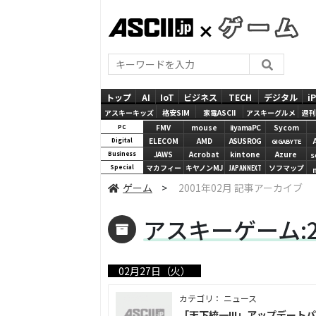
ASCII.jp
GAMES
トップ
AI
IoT
ビジネス
TECH
デジタル
i
アスキーキッズ
格安SIM
家電ASCII
アスキーグルメ
週刊
FMV
mouse
iiyamaPC
Sycom
PC
ELECOM
AMD
ASUS ROG
Digital
GIGABYTE
JAWS
Acrobat
kintone
Azure
Business
S
マカフィー
キヤノンMJ
JAPANNEXT
ソフマップ
Special
ゲーム
>
2001年02月 記事アーカイブ
アスキーゲーム:2
02月27日（火）
カテゴリ： ニュース
「天下統一III」アップデート