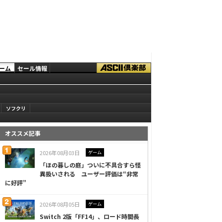
ーム
セール情報
ソフクリ
オススメ記事
2026年08月03日
ゲーム
「ほの暮しの庭」ついに不具合すら怪
異扱いされる ユーザー評価は“非常
に好評”
2026年08月05日
ゲーム
Switch 2版「FF14」、ロード時間長