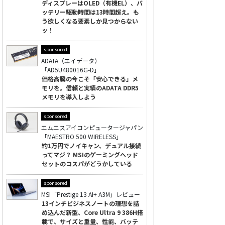
ディスプレーはOLED（有機EL）、バ
ッテリー駆動時間は13時間超え。も
う欲しくなる要素しか見つからない
ッ！
sponsored
ADATA（エイデータ）
「AD5U480016G-D」
価格高騰の今こそ「安心できる」メ
モリを。信頼と実績のADATA DDR5
メモリを導入しよう
sponsored
エムエスアイコンピュータージャパン
「MAESTRO 500 WIRELESS」
約1万円でノイキャン、デュアル接続
ってマジ？ MSIのゲーミングヘッド
セットのコスパがどうかしている
sponsored
MSI「Prestige 13 AI+ A3M」レビュー
13インチビジネスノートの理想を詰
め込んだ新型、Core Ultra 9 386H搭
載で、サイズと重量、性能、バッテ