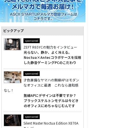
ピックアップ
sponsored
ZEFT R65YCの魅力をインタビュー
光らない、静か、よく冷える。
Noctua×Antecコラボケースを採用
した静音ゲーミングPCのこだわり
sponsored
才色兼備なヤマハの無線APはモダン
なオフィスに最適 これなら違和感
なし！
無線APにデザインは不要ですか？
ブラックスケルトンモデルは今どき
のオフィスにめちゃなじむんです
sponsored
Silent Master Noctua Edition X870A