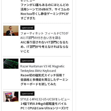
をレビュー
ファンが12基もあるのにほとんどの
活用シーンで35dB以下、サイコムの
Noctua尽くし静音ゲーミングPCが
すごすぎた
sponsored
フォーティネット フィールドCTOが
AIとIT部門の付き合い方を語る
AIに振り回されないIT部門になるた
め、IT部門が今考えなければならな
いこと
sponsored
Razer Huntsman V3 HE Magnetic
Tenkeyless 8kHz Keyboard
Razer初の磁気式スイッチ採用？
低価格と多機能を両立したゲーミン
グキーボードを試してみた
sponsored
STYLE-14FH132-U5-UCSXをレビュー
14型で約0.84kgの超軽量モバイル
PC！CPUはCore Ultraシリーズ3で