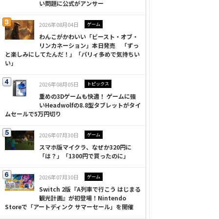
い問題に公式がアンサー
2026年08月04日
ゲーム
わんこがかわいい「ビースト・オブ・
リンカネーション」本日発売 「ずっ
と楽しみにしてたんだ！」「パリィ多めで気持ちい
い」
2026年08月05日
トピックス
重めの3Dゲームも快適！ ゲームに強
いHeadwolfの8.8型タブレットがタイ
ムセールで5万円切り
2026年07月30日
ゲーム
スマホ版マイクラ、なぜか320円に
「は？」「1300円で買ったのに」
2026年07月30日
ゲーム
Switch 2版『A列車で行こう はじまる
観光計画』が初登場！Nintendo
Storeで「アートディンク サマーセール」を開催