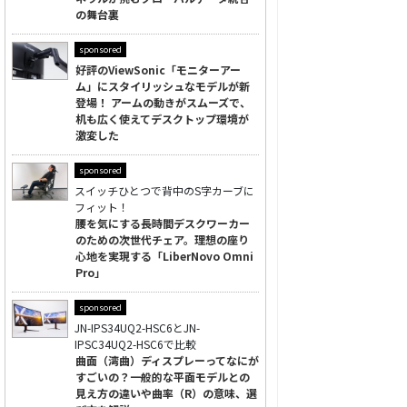
の舞台裏
sponsored
好評のViewSonic「モニターアー
ム」にスタイリッシュなモデルが新
登場！ アームの動きがスムーズで、
机も広く使えてデスクトップ環境が
激変した
sponsored
スイッチひとつで背中のS字カーブに
フィット！
腰を気にする長時間デスクワーカー
のための次世代チェア。理想の座り
心地を実現する「LiberNovo Omni
Pro」
sponsored
JN-IPS34UQ2-HSC6とJN-
IPSC34UQ2-HSC6で比較
曲面（湾曲）ディスプレーってなにが
すごいの？一般的な平面モデルとの
見え方の違いや曲率（R）の意味、選