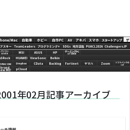
Phone/Mac
自動車
ホビー
自作PC
AV
アキバ
スマホ
ゲ
スタートアップ
アスキー
TeamLeaders
プログラミング+
SDGs
地方活性
PUACL2026
ChallengersJP
ゲーミングPC
パソコン
MSI
ASUS
HP
STORM
SEVEN
ASRock
HUAWEI
ViewSonic
Belkin
ソフトバンクの
CData
Backlog
Fortinet
ヤマハ
Zoom
Dropbox
ORACOM
IoT
brand
pCloud
new ME!
001年02月記事アーカイブ
パッチ情報