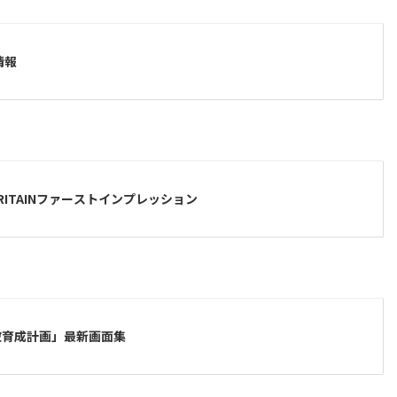
情報
OF BRITAINファーストインプレッション
波育成計画」最新画面集