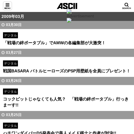
2009年03月
03月30日
デジタル
「戦場の絆ポータブル」でAMWの各編集部が大激突！
03月27日
デジタル
戦国BASARA バトルヒーローズのPSP用壁紙を全員にプレゼント！
03月26日
デジタル
コックピットじゃなくても人気？ 「戦場の絆ポータブル」行っき
まーす!!
03月25日
デジタル
ハチワンダイバーDS発表会で美人メイド棋士と作者が対決!!