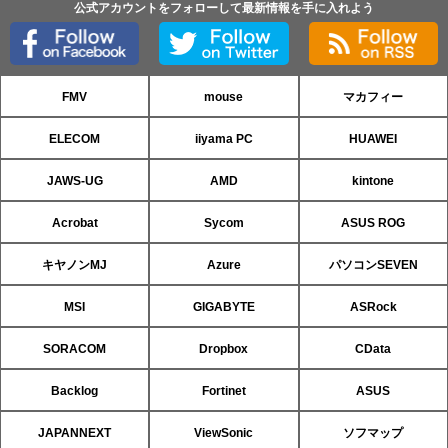
公式アカウントをフォローして最新情報を手に入れよう
FMV
mouse
マカフィー
ELECOM
iiyama PC
HUAWEI
JAWS-UG
AMD
kintone
Acrobat
Sycom
ASUS ROG
キヤノンMJ
Azure
パソコンSEVEN
MSI
GIGABYTE
ASRock
SORACOM
Dropbox
CData
Backlog
Fortinet
ASUS
JAPANNEXT
ViewSonic
ソフマップ