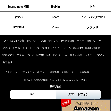
brand new ME!
Belkin
HP
ヤマハ
Zoom
ソフトバンクのIoT
STORM
pCloud
ソフクリ
TOP
ASCII倶楽部
ビジネス
TECH
デジタル
iPhone/Mac
ホビー
自作PC
AV
アキバ
スマホ
スタートアップ
プログラミング+
ゲーム
格安SIM
倶楽部情報局
家電ASCII
アスキーグルメ
MITTR
IoT
サイバーセキュリティ小説コンテスト
SDGs
地方活性
サイトポリシー
プライバシーポリシー
運営会社
お問い合わせ
広告掲載
© KADOKAWA ASCII Research Laboratories, Inc. 2026
表示形式
PC
スマートフォン