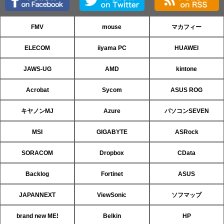
FMV
mouse
マカフィー
ELECOM
iiyama PC
HUAWEI
JAWS-UG
AMD
kintone
Acrobat
Sycom
ASUS ROG
キヤノンMJ
Azure
パソコンSEVEN
MSI
GIGABYTE
ASRock
SORACOM
Dropbox
CData
Backlog
Fortinet
ASUS
JAPANNEXT
ViewSonic
ソフマップ
brand new ME!
Belkin
HP