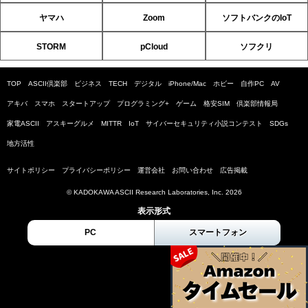
ヤマハ
Zoom
ソフトバンクのIoT
STORM
pCloud
ソフクリ
TOP
ASCII倶楽部
ビジネス
TECH
デジタル
iPhone/Mac
ホビー
自作PC
AV
アキバ
スマホ
スタートアップ
プログラミング+
ゲーム
格安SIM
倶楽部情報局
家電ASCII
アスキーグルメ
MITTR
IoT
サイバーセキュリティ小説コンテスト
SDGs
地方活性
サイトポリシー
プライバシーポリシー
運営会社
お問い合わせ
広告掲載
© KADOKAWA ASCII Research Laboratories, Inc. 2026
表示形式
PC
スマートフォン