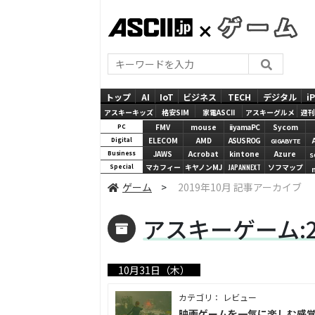
ASCII.jp
GAMES
トップ
AI
IoT
ビジネス
TECH
デジタル
i
アスキーキッズ
格安SIM
家電ASCII
アスキーグルメ
週刊
FMV
mouse
iiyamaPC
Sycom
PC
ELECOM
AMD
ASUS ROG
Digital
GIGABYTE
JAWS
Acrobat
kintone
Azure
Business
S
マカフィー
キヤノンMJ
JAPANNEXT
ソフマップ
Special
ゲーム
>
2019年10月 記事アーカイブ
アスキーゲーム:2
10月31日（木）
カテゴリ： レビュー
映画ゲームを一気に楽しむ感覚「