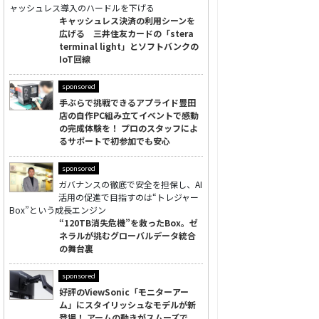
ャッシュレス導入のハードルを下げる
キャッシュレス決済の利用シーンを
広げる 三井住友カードの「stera
terminal light」とソフトバンクの
IoT回線
sponsored
手ぶらで挑戦できるアプライド豊田
店の自作PC組み立てイベントで感動
の完成体験を！ プロのスタッフによ
るサポートで初参加でも安心
sponsored
ガバナンスの徹底で安全を担保し、AI
活用の促進で目指すのは“トレジャー
Box”という成長エンジン
“120TB消失危機”を救ったBox。ゼ
ネラルが挑むグローバルデータ統合
の舞台裏
sponsored
好評のViewSonic「モニターアー
ム」にスタイリッシュなモデルが新
登場！ アームの動きがスムーズで、