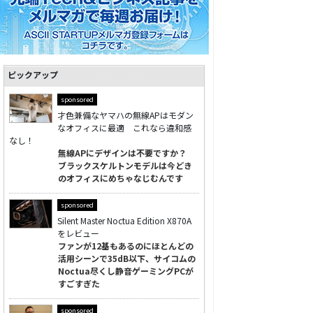
ピックアップ
sponsored
才色兼備なヤマハの無線APはモダン
なオフィスに最適 これなら違和感
なし！
無線APにデザインは不要ですか？
ブラックスケルトンモデルは今どき
のオフィスにめちゃなじむんです
sponsored
Silent Master Noctua Edition X870A
をレビュー
ファンが12基もあるのにほとんどの
活用シーンで35dB以下、サイコムの
Noctua尽くし静音ゲーミングPCが
すごすぎた
sponsored