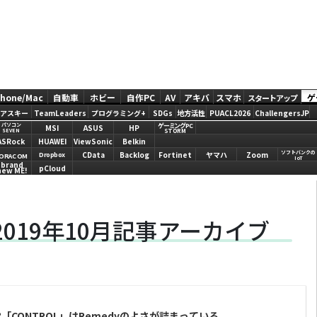
Phone/Mac
自動車
ホビー
自作PC
AV
アキバ
スマホ
ゲ
スタートアップ
アスキー
TeamLeaders
プログラミング+
SDGs
地方活性
PUACL2026
ChallengersJP
ゲーミングPC
パソコン
MSI
ASUS
HP
STORM
SEVEN
ASRock
HUAWEI
ViewSonic
Belkin
ソフトバンクの
CData
Backlog
Fortinet
ヤマハ
Zoom
Dropbox
ORACOM
IoT
brand
pCloud
new ME!
019年10月記事アーカイブ
CONTROL」はRemedyのよさが詰まっている