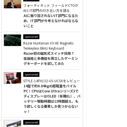
フォーティネット フィールドCTOが
AIとIT部門の付き合い方を語る
AIに振り回されないIT部門になるた
め、IT部門が今考えなければならな
いこと
sponsored
Razer Huntsman V3 HE Magnetic
Tenkeyless 8kHz Keyboard
Razer初の磁気式スイッチ採用？
低価格と多機能を両立したゲーミン
グキーボードを試してみた
sponsored
STYLE-14FH132-U5-UCSXをレビュー
14型で約0.84kgの超軽量モバイル
PC！CPUはCore Ultraシリーズ3で
ディスプレーはOLED（有機EL）、バ
ッテリー駆動時間は13時間超え。も
う欲しくなる要素しか見つからない
ッ！
sponsored