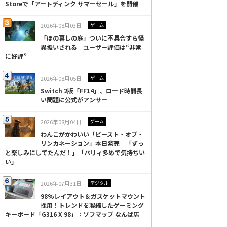
Storeで「アートディンク サマーセール」を開催
2026年08月03日
ゲーム
「ほの暮しの庭」ついに不具合すら怪
異扱いされる ユーザー評価は“非常
に好評”
2026年08月05日
ゲーム
Switch 2版「FF14」、ロード時間長
い問題に公式がアンサー
2026年08月04日
ゲーム
わんこがかわいい「ビースト・オブ・
リンカネーション」本日発売 「ずっ
と楽しみにしてたんだ！」「パリィ多めで気持ちい
い」
2026年07月31日
デジタル
98%レイアウト＆ガスケットマウント
採用！トレンドを凝縮したゲーミング
キーボード「G316 X 98」：ソフマップ なんば店