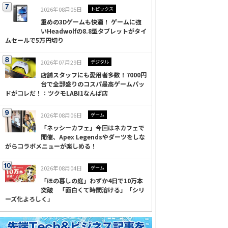
2026年08月05日
トピックス
重めの3Dゲームも快適！ ゲームに強
いHeadwolfの8.8型タブレットがタイ
ムセールで5万円切り
2026年07月29日
デジタル
店舗スタッフにも愛用者多数！7000円
台で全部盛りのコスパ最高ゲームパッ
ドがコレだ！：ツクモLABI1なんば店
2026年08月06日
ゲーム
「ネッシーカフェ」今回はネカフェで
開催、Apex Legendsやダーツをしな
がらコラボメニューが楽しめる！
2026年08月04日
ゲーム
「ほの暮しの庭」わずか4日で10万本
突破 「面白くて時間溶ける」「シリ
ーズ化よろしく」