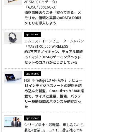
ADATA（エイデータ）
「AD5U480016G-D」
価格高騰の今こそ「安心できる」メ
モリを。信頼と実績のADATA DDR5
メモリを導入しよう
sponsored
エムエスアイコンピュータージャパン
「MAESTRO 500 WIRELESS」
約1万円でノイキャン、デュアル接続
ってマジ？ MSIのゲーミングヘッド
セットのコスパがどうかしている
sponsored
MSI「Prestige 13 AI+ A3M」レビュー
13インチビジネスノートの理想を詰
め込んだ新型、Core Ultra 9 386H搭
載で、サイズと重量、性能、バッテ
リー駆動時間のバランスが絶妙だっ
た
sponsored
シリーズ最小・最軽量、申し込みから
最短4営業日。モバイル通信対応でキ