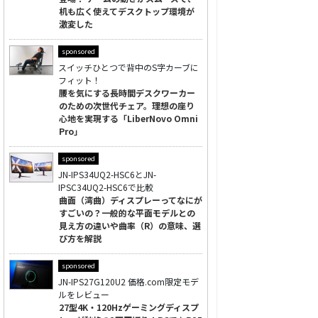
机も広く使えてデスクトップ環境が
激変した
sponsored
スイッチひとつで背中のS字カーブに
フィット！
腰を気にする長時間デスクワーカー
のための次世代チェア。理想の座り
心地を実現する「LiberNovo Omni
Pro」
sponsored
JN-IPS34UQ2-HSC6とJN-
IPSC34UQ2-HSC6で比較
曲面（湾曲）ディスプレーってなにが
すごいの？一般的な平面モデルとの
見え方の違いや曲率（R）の意味、選
び方を解説
sponsored
JN-IPS27G120U2 価格.com限定モデ
ルをレビュー
27型4K・120Hzゲーミングディスプ