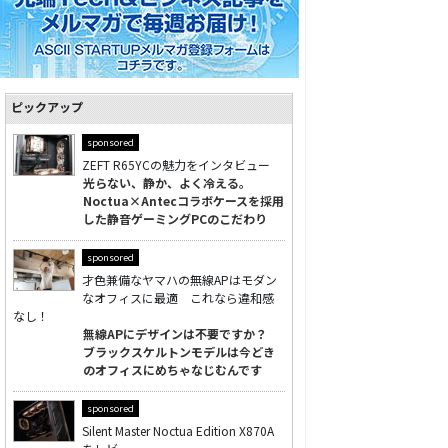
ピックアップ
sponsored
ZEFT R65YCの魅力をインタビュー
光らない、静か、よく冷える。
Noctua×Antecコラボケースを採用
した静音ゲーミングPCのこだわり
sponsored
才色兼備なヤマハの無線APはモダン
なオフィスに最適 これなら違和感
なし！
無線APにデザインは不要ですか？
ブラックスケルトンモデルは今どき
のオフィスにめちゃなじむんです
sponsored
Silent Master Noctua Edition X870A