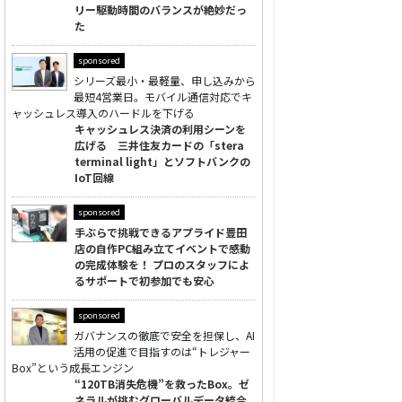
リー駆動時間のバランスが絶妙だっ
た
sponsored
シリーズ最小・最軽量、申し込みから
最短4営業日。モバイル通信対応でキ
ャッシュレス導入のハードルを下げる
キャッシュレス決済の利用シーンを
広げる 三井住友カードの「stera
terminal light」とソフトバンクの
IoT回線
sponsored
手ぶらで挑戦できるアプライド豊田
店の自作PC組み立てイベントで感動
の完成体験を！ プロのスタッフによ
るサポートで初参加でも安心
sponsored
ガバナンスの徹底で安全を担保し、AI
活用の促進で目指すのは“トレジャー
Box”という成長エンジン
“120TB消失危機”を救ったBox。ゼ
ネラルが挑むグローバルデータ統合