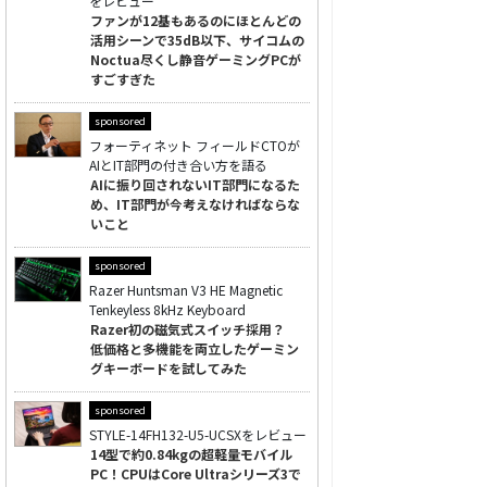
をレビュー
ファンが12基もあるのにほとんどの
活用シーンで35dB以下、サイコムの
Noctua尽くし静音ゲーミングPCが
すごすぎた
sponsored
フォーティネット フィールドCTOが
AIとIT部門の付き合い方を語る
AIに振り回されないIT部門になるた
め、IT部門が今考えなければならな
いこと
sponsored
Razer Huntsman V3 HE Magnetic
Tenkeyless 8kHz Keyboard
Razer初の磁気式スイッチ採用？
低価格と多機能を両立したゲーミン
グキーボードを試してみた
sponsored
STYLE-14FH132-U5-UCSXをレビュー
14型で約0.84kgの超軽量モバイル
PC！CPUはCore Ultraシリーズ3で