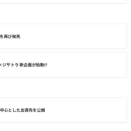
ーを再び発売
ツ×ジサトラ 新企画が始動!?
を中心とした出資先を公開