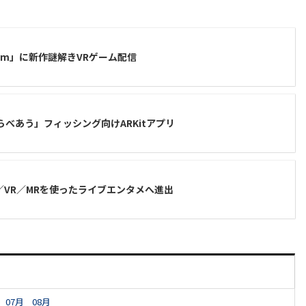
ream」に新作謎解きVRゲーム配信
くらべあう」フィッシング向けARKitアプリ
／VR／MRを使ったライブエンタメへ進出
07月
08月