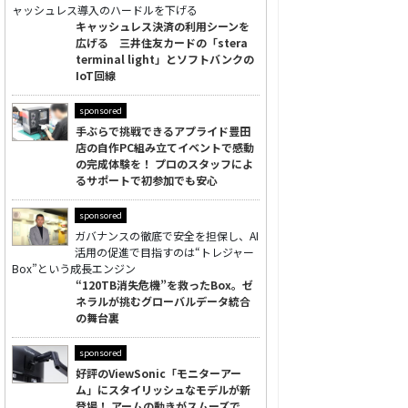
ャッシュレス導入のハードルを下げる
キャッシュレス決済の利用シーンを
広げる 三井住友カードの「stera
terminal light」とソフトバンクの
IoT回線
sponsored
手ぶらで挑戦できるアプライド豊田
店の自作PC組み立てイベントで感動
の完成体験を！ プロのスタッフによ
るサポートで初参加でも安心
sponsored
ガバナンスの徹底で安全を担保し、AI
活用の促進で目指すのは“トレジャー
Box”という成長エンジン
“120TB消失危機”を救ったBox。ゼ
ネラルが挑むグローバルデータ統合
の舞台裏
sponsored
好評のViewSonic「モニターアー
ム」にスタイリッシュなモデルが新
登場！ アームの動きがスムーズで、