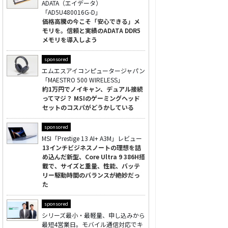
ADATA（エイデータ）
「AD5U480016G-D」
価格高騰の今こそ「安心できる」メ
モリを。信頼と実績のADATA DDR5
メモリを導入しよう
sponsored
エムエスアイコンピュータージャパン
「MAESTRO 500 WIRELESS」
約1万円でノイキャン、デュアル接続
ってマジ？ MSIのゲーミングヘッド
セットのコスパがどうかしている
sponsored
MSI「Prestige 13 AI+ A3M」レビュー
13インチビジネスノートの理想を詰
め込んだ新型、Core Ultra 9 386H搭
載で、サイズと重量、性能、バッテ
リー駆動時間のバランスが絶妙だっ
た
sponsored
シリーズ最小・最軽量、申し込みから
最短4営業日。モバイル通信対応でキ