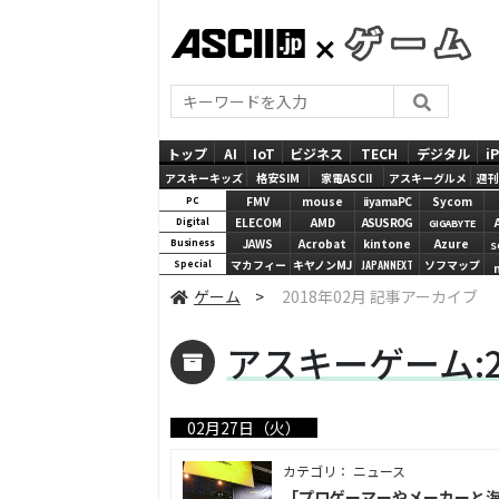
ASCII.jp
GAMES
トップ
AI
IoT
ビジネス
TECH
デジタル
i
アスキーキッズ
格安SIM
家電ASCII
アスキーグルメ
週刊
FMV
mouse
iiyamaPC
Sycom
PC
ELECOM
AMD
ASUS ROG
Digital
GIGABYTE
JAWS
Acrobat
kintone
Azure
Business
S
マカフィー
キヤノンMJ
JAPANNEXT
ソフマップ
Special
ゲーム
>
2018年02月 記事アーカイブ
アスキーゲーム:2
02月27日（火）
カテゴリ： ニュース
「プロゲーマーやメーカーと