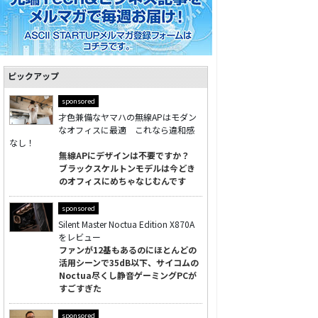
ピックアップ
sponsored
才色兼備なヤマハの無線APはモダン
なオフィスに最適 これなら違和感
なし！
無線APにデザインは不要ですか？
ブラックスケルトンモデルは今どき
のオフィスにめちゃなじむんです
sponsored
Silent Master Noctua Edition X870A
をレビュー
ファンが12基もあるのにほとんどの
活用シーンで35dB以下、サイコムの
Noctua尽くし静音ゲーミングPCが
すごすぎた
sponsored