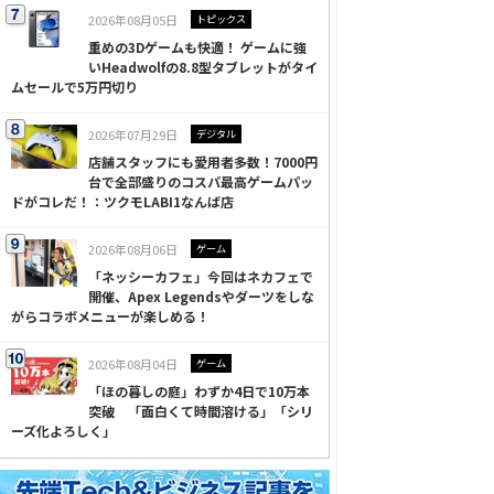
2026年08月05日
トピックス
重めの3Dゲームも快適！ ゲームに強
いHeadwolfの8.8型タブレットがタイ
ムセールで5万円切り
2026年07月29日
デジタル
店舗スタッフにも愛用者多数！7000円
台で全部盛りのコスパ最高ゲームパッ
ドがコレだ！：ツクモLABI1なんば店
2026年08月06日
ゲーム
「ネッシーカフェ」今回はネカフェで
開催、Apex Legendsやダーツをしな
がらコラボメニューが楽しめる！
2026年08月04日
ゲーム
「ほの暮しの庭」わずか4日で10万本
突破 「面白くて時間溶ける」「シリ
ーズ化よろしく」