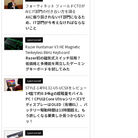
フォーティネット フィールドCTOが
AIとIT部門の付き合い方を語る
AIに振り回されないIT部門になるた
め、IT部門が今考えなければならな
いこと
sponsored
Razer Huntsman V3 HE Magnetic
Tenkeyless 8kHz Keyboard
Razer初の磁気式スイッチ採用？
低価格と多機能を両立したゲーミン
グキーボードを試してみた
sponsored
STYLE-14FH132-U5-UCSXをレビュー
14型で約0.84kgの超軽量モバイル
PC！CPUはCore Ultraシリーズ3で
ディスプレーはOLED（有機EL）、バ
ッテリー駆動時間は13時間超え。も
う欲しくなる要素しか見つからない
ッ！
sponsored