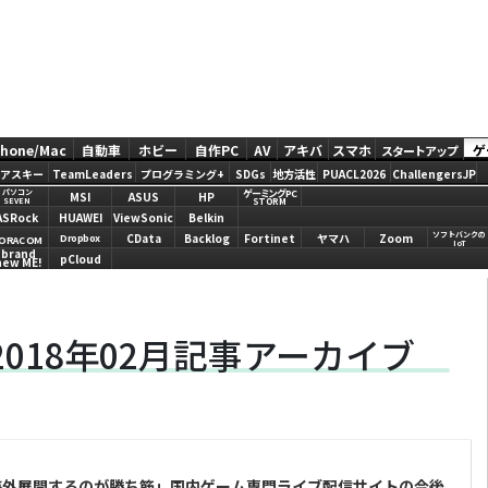
Phone/Mac
自動車
ホビー
自作PC
AV
アキバ
スマホ
ゲ
スタートアップ
アスキー
TeamLeaders
プログラミング+
SDGs
地方活性
PUACL2026
ChallengersJP
ゲーミングPC
パソコン
MSI
ASUS
HP
STORM
SEVEN
ASRock
HUAWEI
ViewSonic
Belkin
ソフトバンクの
CData
Backlog
Fortinet
ヤマハ
Zoom
Dropbox
ORACOM
IoT
brand
pCloud
new ME!
018年02月記事アーカイブ
海外展開するのが勝ち筋」国内ゲーム専門ライブ配信サイトの今後