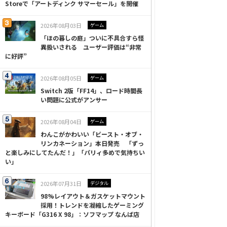
Storeで「アートディンク サマーセール」を開催
2026年08月03日
ゲーム
「ほの暮しの庭」ついに不具合すら怪
異扱いされる ユーザー評価は“非常
に好評”
2026年08月05日
ゲーム
Switch 2版「FF14」、ロード時間長
い問題に公式がアンサー
2026年08月04日
ゲーム
わんこがかわいい「ビースト・オブ・
リンカネーション」本日発売 「ずっ
と楽しみにしてたんだ！」「パリィ多めで気持ちい
い」
2026年07月31日
デジタル
98%レイアウト＆ガスケットマウント
採用！トレンドを凝縮したゲーミング
キーボード「G316 X 98」：ソフマップ なんば店