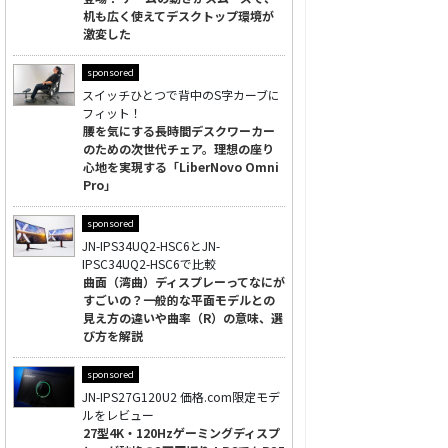
机も広く使えてデスクトップ環境が
激変した
sponsored
スイッチひとつで背中のS字カーブに
フィット！
腰を気にする長時間デスクワーカー
のための次世代チェア。理想の座り
心地を実現する「LiberNovo Omni
Pro」
sponsored
JN-IPS34UQ2-HSC6とJN-
IPSC34UQ2-HSC6で比較
曲面（湾曲）ディスプレーってなにが
すごいの？一般的な平面モデルとの
見え方の違いや曲率（R）の意味、選
び方を解説
sponsored
JN-IPS27G120U2 価格.com限定モデ
ルをレビュー
27型4K・120Hzゲーミングディスプ