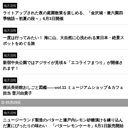
地方活性
ライトアップされた夜の庭園散策を楽しめる、「金沢城・兼六園四
季物語～初夏の段～」6月3日開催
地方活性
一度は行ってみたい！ 海に山、大自然に心洗われる東日本・絶景ス
ポットをめぐる旅
地方活性
新宿中央公園ではアジサイが見頃＆「エコライフまつり」が開催さ
れます！
地方活性
横浜美術館おしごと図鑑――vol.11 ミュージアムショップ＆カフェ
担当 普川由貴子
05月29日
地方活性
ニュージーランド製造のバターと瀬戸内レモン砂糖漬けを練り込ん
だ夏にぴったりの味わい 「バターレモンケーキ」6月1日販売開始