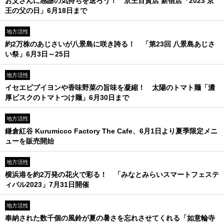
お父さんに感謝の気持ちを送ろう！ 京王百貨店 新宿店「2023 京
王の父の日」6月18日まで
地方活性
約2万株のあじさいが八景島に咲き誇る！ 「第23回 八景島あじさ
い祭」6月3日～25日
地方活性
イセエビブイヨンや香味野菜の旨味を凝縮！ 太陽のトマト麺「濃
厚ビスクのトマトつけ麺」6月30日まで
地方活性
鎌倉紅谷 Kurumicco Factory The Cafe、6月1日より夏季限定メニ
ューを販売開始
地方活性
横浜港を約2万発の花火で彩る！ 「みなとみらいスマートフェステ
ィバル2023」7月31日開催
地方活性
奉納された数千個の風鈴が夏の暑さを忘れさせてくれる「如意輪寺