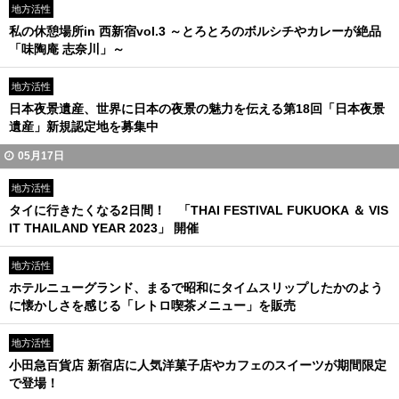
地方活性
私の休憩場所in 西新宿vol.3 ～とろとろのボルシチやカレーが絶品
「味陶庵 志奈川」～
地方活性
日本夜景遺産、世界に日本の夜景の魅力を伝える第18回「日本夜景
遺産」新規認定地を募集中
05月17日
地方活性
タイに行きたくなる2日間！ 「THAI FESTIVAL FUKUOKA ＆ VIS
IT THAILAND YEAR 2023」 開催
地方活性
ホテルニューグランド、まるで昭和にタイムスリップしたかのよう
に懐かしさを感じる「レトロ喫茶メニュー」を販売
地方活性
小田急百貨店 新宿店に人気洋菓子店やカフェのスイーツが期間限定
で登場！