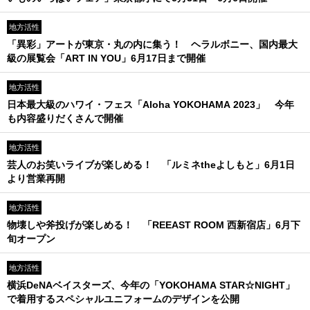
地方活性
「異彩」アートが東京・丸の内に集う！ ヘラルボニー、国内最大
級の展覧会「ART IN YOU」6月17日まで開催
地方活性
日本最大級のハワイ・フェス「Aloha YOKOHAMA 2023」 今年
も内容盛りだくさんで開催
地方活性
芸人のお笑いライブが楽しめる！ 「ルミネtheよしもと」6月1日
より営業再開
地方活性
物壊しや斧投げが楽しめる！ 「REEAST ROOM 西新宿店」6月下
旬オープン
地方活性
横浜DeNAベイスターズ、今年の「YOKOHAMA STAR☆NIGHT」
で着用するスペシャルユニフォームのデザインを公開