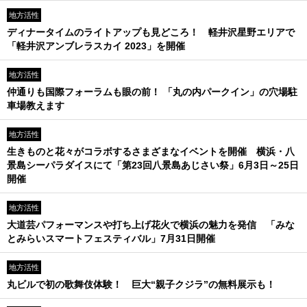
地方活性
ディナータイムのライトアップも見どころ！ 軽井沢星野エリアで
「軽井沢アンブレラスカイ 2023」を開催
地方活性
仲通りも国際フォーラムも眼の前！ 「丸の内パークイン」の穴場駐
車場教えます
地方活性
生きものと花々がコラボするさまざまなイベントを開催 横浜・八
景島シーパラダイスにて「第23回八景島あじさい祭」6月3日～25日
開催
地方活性
大道芸パフォーマンスや打ち上げ花火で横浜の魅力を発信 「みな
とみらいスマートフェスティバル」7月31日開催
地方活性
丸ビルで初の歌舞伎体験！ 巨大“親子クジラ”の無料展示も！