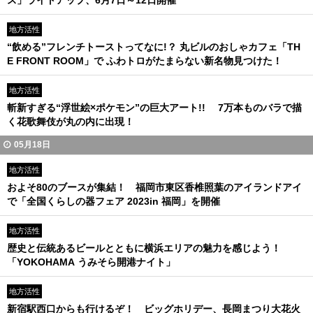
ス」ライトアップ、6月7日～12日開催
地方活性
“飲める”フレンチトーストってなに!？ 丸ビルのおしゃカフェ「TH
E FRONT ROOM」で ふわトロがたまらない新名物見つけた！
地方活性
斬新すぎる“浮世絵×ポケモン”の巨大アート!! 7万本ものバラで描
く花歌舞伎が丸の内に出現！
05月18日
地方活性
およそ80のブースが集結！ 福岡市東区香椎照葉のアイランドアイ
で「全国くらしの器フェア 2023in 福岡」を開催
地方活性
歴史と伝統あるビールとともに横浜エリアの魅力を感じよう！
「YOKOHAMA うみそら開港ナイト」
地方活性
新宿駅西口からも行けるぞ！ ビッグホリデー、長岡まつり大花火