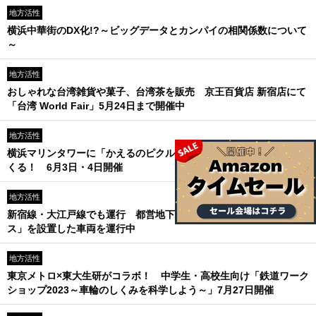
地方活性
横浜中華街のDX化!?～ビッグデータとカンパイの相関係数について
～
地方活性
おしゃれな台湾雑貨や菓子、台湾茶を販売 京王百貨店 新宿店にて
「台湾 World Fair」5月24日まで開催中
地方活性
横浜マリンタワーに「かえるのピクルス」ラッピングバスがやって
くる！ 6月3日・4日開催
地方活性
新宿線・大江戸線でも運行 都営地下鉄各線が「子育て応援スペー
ス」を設置した車両を運行中
地方活性
東京メトロ×東大生研がコラボ！ 中学生・高校生向け「鉄道ワーク
ショップ2023～車輪のしくみを科学しよう～」7月27日開催