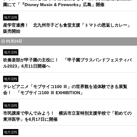
園にて「『Disney Music & Fireworks』広島」開催
地方活性
産学官連携！ 北九州市子ども食堂支援「トマトの恩返しカレー」
販売開始
05月24日
地方活性
吹奏楽部が甲子園の主役に！ 「甲子園ブラスバンドフェスティバ
ル2023」6月11日開催へ
地方活性
テレビアニメ「モブサイコ100 Ⅲ」の世界観を追体験できる展覧
会！ 「モブサイコ100 Ⅲ EXHIBITION」
地方活性
市民講座で学んでみよう！ 横浜市立盲特別支援学校で「初めての
東洋医学」を6月17日に開催
地方活性