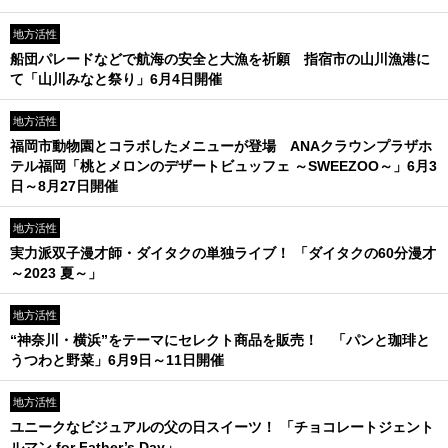
地方活性
船団パレードなどで航海の安全と大漁を祈願 指宿市の山川漁港に
て「山川みなと祭り」6月4日開催
地方活性
福岡市動物園とコラボしたメニューが登場 ANAクラウンプラザホ
テル福岡「桃とメロンのデザートビュッフェ ～SWEEZOO～」6月3
日～8月27日開催
地方活性
実力派双子漫才師・ダイタクの単独ライブ！ 「ダイタクの60分漫才
～2023 夏～」
地方活性
“神奈川・横浜”をテーマにセレクト商品を販売！ 「パンと珈琲と
うつわと野菜」6月9日～11日開催
地方活性
ユニークなビジュアルの父の日スイーツ！ 「チョコレートジェント
ルマン for Father’s Day」