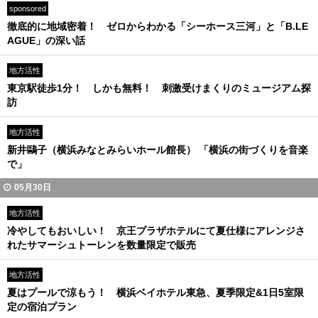
sponsored
徹底的に地域密着！ ゼロからわかる「シーホース三河」と「B.LE
AGUE」の深い話
地方活性
東京駅徒歩1分！ しかも無料！ 刺激受けまくりのミュージアム探
訪
地方活性
新井鷗子（横浜みなとみらいホール館長） 「横浜の街づくりを音楽
で」
05月30日
地方活性
冷やしてもおいしい！ 京王プラザホテルにて夏仕様にアレンジさ
れたサマーシュトーレンを数量限定で販売
地方活性
夏はプールで涼もう！ 横浜ベイホテル東急、夏季限定&1日5室限
定の宿泊プラン