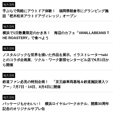
地方活性
手ぶらで気軽にアウトドア体験！ 福岡県朝倉市にグランピング施
設「杷木松末アウトドアヴィレッジ」オープン
地方活性
横浜で1日数量限定のかき氷！ 海辺のカフェ「VANILLABEANS T
HE ROASTERY」で食べよう
地方活性
ノスタルジックな世界を描いた作品を展示。イラストレーターtabi
とのコラボ企画展、ツクル・ワーク新宿センタービル店で6月1日か
ら開催
地方活性
鉄道ファン必見の特別企画！ 「京王線車両基地＆鉄道施設潜入ツ
アー」7月7日・14日、8月4日に開催
地方活性
パッケージもかわいい！ 横浜ロイヤルパークホテル、開業30周年
記念のオリジナルサブレ缶