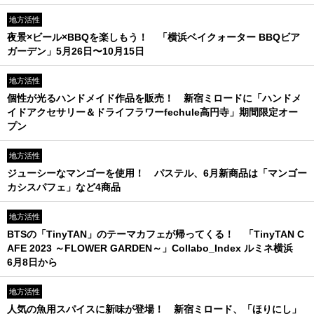
地方活性
夜景×ビール×BBQを楽しもう！ 「横浜ベイクォーター BBQビア
ガーデン」5月26日〜10月15日
地方活性
個性が光るハンドメイド作品を販売！ 新宿ミロードに「ハンドメ
イドアクセサリー＆ドライフラワーfechule高円寺」期間限定オー
プン
地方活性
ジューシーなマンゴーを使用！ パステル、6月新商品は「マンゴー
カシスパフェ」など4商品
地方活性
BTSの「TinyTAN」のテーマカフェが帰ってくる！ 「TinyTAN C
AFE 2023 ～FLOWER GARDEN～」Collabo_Index ルミネ横浜
6月8日から
地方活性
人気の魚用スパイスに新味が登場！ 新宿ミロード、「ほりにし」