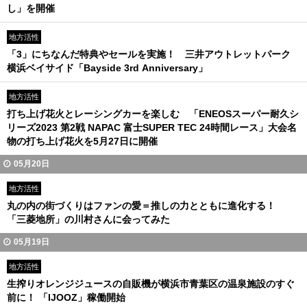
し」を開催
地方活性
「3」にちなんだ特典やセールを実施！ 三井アウトレットパーク
横浜ベイサイド「Bayside 3rd Anniversary」
地方活性
打ち上げ花火とレーシングカーを楽しむ 「ENEOSスーパー耐久シ
リーズ2023 第2戦 NAPAC 富士SUPER TEC 24時間レース」大会名
物の打ち上げ花火を5月27日に開催
05月20日
地方活性
丸の内の街づくりはファンの愛＝推しの力とともに進化する！
「三菱地所」の川村さんに会ってみた
05月19日
地方活性
生搾りオレンジジュースの自販機が横浜市青葉区の温泉施設のすぐ
前に！ 「IJOOZ」稼働開始