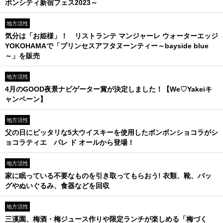
ボンシティ新宿フェス2023～
地方活性
気分は「お姫様」！ リストランテ マンジャーレ ウォーターエッジ
YOKOHAMAで「プリンセスアフタヌーンティー～bayside blue
～」を販売
地方活性
4月のGOOD夜景ナビゲーター賞が決定しました！【We♡Yakeiキ
ャンペーン】
地方活性
父の日にピッタリな5大ウイスキーを使用したボンボンショコラがシ
ョコラティエ パレ ド オールから登場！
地方活性
家に眠っている不要なものを引き取ってもらおう! 衣類、靴、バッ
グやぬいぐるみ、食器などを回収
地方活性
三溪園、梅酒・梅ジュース作りや限定ランチが楽しめる「梅づく