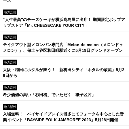
ーズ
地方活性
“人生最高”のチーズケーキが横浜髙島屋に出店！ 期間限定ポップア
ップストア「Mr. CHEESECAKE YOUR CITY」
地方活性
テイクアウト型メロンパン専門店「Melon de melon（メロンドゥ
メロン）」、保土ヶ谷区和田町駅近くに5月19日グランドオープン
地方活性
大阪・梅田にホタルが舞う！ 新梅田シティ「ホタルの放流」5月2
6日から
地方活性
希少価値の高い「杉田梅」でいただく「磯子区丼」
地方活性
入場無料！ ベイサイドプレイス博多にてフォークを中心とした音
楽イベント「BAYSIDE FOLK JAMBOREE 2023」5月28日開催