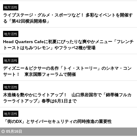
地方活性
ライブステージ・グルメ・スポーツなど！ 多彩なイベントを開催す
る「第42回横浜開港祭」
地方活性
Head Quarters Cafeに初夏にぴったりな爽やかメニュー「フレンチ
トーストはちみつレモン」やフラッペ2種が登場
地方活性
ディズニー＆ピクサーの名作「トイ・ストーリー」のシネマ・コン
サート！ 東京国際フォーラムで開催
地方活性
木造橋を艶やかにライトアップ！ 山口県岩国市で「錦帯橋フルカ
ラーライトアップ」春季は6月1日まで
地方活性
「街のDX」とサイバーセキュリティの同時推進の重要性
05月16日