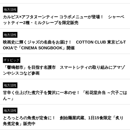
地方活性
カルピス×アフタヌーンティー コラボメニューが登場！ シャーベ
ットティー2種・ミルクレープを限定販売
地方活性
映画史に輝くジャズの名曲をお届け！ COTTON CLUB 東京ビルT
OKIAで「CINEMA SONGBOOK」開催
ITトピック
「響鳴都市」を目指す名護市 スマートシティの取り組みにアマゾ
ンやシスコなど参画
地方活性
甘辛く仕上げた煮穴子を贅沢に一本のせ！ 「松花堂弁当 ～穴子ごは
ん～」
地方活性
とろっとろの角煮が定食に！ 創始麺屋武蔵、1日15食限定「炙り
角煮定食」販売中