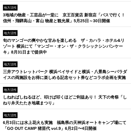
地方活性
3地域の物産・工芸品が一堂に 京王百貨店 新宿店「バスで行く！
信州・飛騨高山・富山 物産と観光展」5月25日～30日開催
地方活性
旬のマンゴーの爽やかな甘みを楽しめる ザ・カハラ・ホテル&リ
ゾート 横浜にて「マンゴー・オン・ザ・クラシックシンパンケー
キ」8月31日まで提供中
地方活性
三井アウトレットパーク 横浜ベイサイドと横浜・八景島シーパラダ
イスの両施設をお得に楽しめる記念セット券などコラボ企画を実施
地方活性
しねればしねるほど、叩けば叩くほどご利益あり！ 天下の奇祭「し
ねり弁天たたき地蔵まつり」
地方活性
6月3日には水上花火も実施 福島県の天神浜オートキャンプ場にて
「GO OUT CAMP 猪苗代 vol.9」6月2日〜4日開催