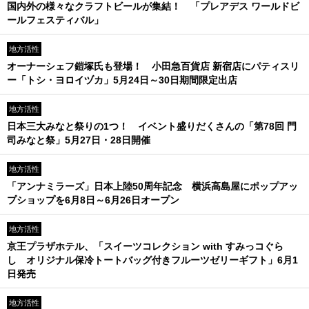
国内外の様々なクラフトビールが集結！ 「プレアデス ワールドビ
ールフェスティバル」
地方活性
オーナーシェフ鎧塚氏も登場！ 小田急百貨店 新宿店にパティスリ
ー「トシ・ヨロイヅカ」5月24日～30日期間限定出店
地方活性
日本三大みなと祭りの1つ！ イベント盛りだくさんの「第78回 門
司みなと祭」5月27日・28日開催
地方活性
「アンナミラーズ」日本上陸50周年記念 横浜高島屋にポップアッ
プショップを6月8日～6月26日オープン
地方活性
京王プラザホテル、「スイーツコレクション with すみっコぐら
し オリジナル保冷トートバッグ付きフルーツゼリーギフト」6月1
日発売
地方活性