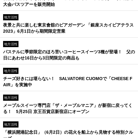
大会バスツアーを販売開始
地方活性
夜景と共に楽しむ東京會舘のビアガーデン 「銀座スカイビアテラス
2023」6月1日から期間限定営業
地方活性
パステルに季節限定のほろ苦いコーヒースイーツ3種が登場！ 父の
日にあわせ16日から3日間限定の商品も
地方活性
チーズ好きには堪らない！ SALVATORE CUOMOで「CHEESE F
AIR」を実施中
地方活性
メープルスイーツ専門店「ザ・メープルマニア」が新宿に戻ってく
る！ 5月25日 京王百貨店新宿店にオープン
地方活性
「横浜開港記念日」（6月2日）の花火を船上から見物する特別クル