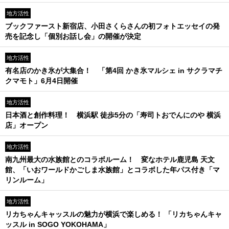
地方活性
ブックファースト新宿店、小田さくらさんの初フォトエッセイの発
売を記念し「個別お話し会」の開催が決定
地方活性
有名店のかき氷が大集合！ 「第4回 かき氷マルシェ in サクラマチ
クマモト」6月4日開催
地方活性
日本酒と創作料理！ 横浜駅 徒歩5分の「寿司トおでんにのや 横浜
店」オープン
地方活性
南九州最大の水族館とのコラボルーム！ 変なホテル鹿児島 天文
館、「いおワールドかごしま水族館」とコラボした年パス付き「マ
リンルーム」
地方活性
リカちゃんキャッスルの魅力が横浜で楽しめる！ 「リカちゃんキャ
ッスル in SOGO YOKOHAMA」