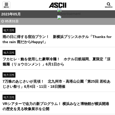
2023年05月
05月31日
地方活性
雨の日に得する宿泊プラン！ 新横浜プリンスホテル「Thanks for
the rain 雨だからHappy!」
地方活性
フカヒレ・鮑を使用した豪華冷麺！ ホテル日航福岡、夏限定「涼
籠麺（リョウロンメン）」6月1日から
地方活性
7万株のあじさいが見頃！ 北九州市・高塔山公園「第25回 若松あ
じさい祭り」6月4日・11日・18日開催
地方活性
VRシアターで迫力の新プログラム！ 横浜みなと博物館が横浜開港
の歴史を見る映像展示を公開