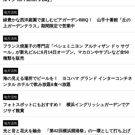
地方活性
緑豊かな西洋庭園で楽しむビアガーデンBBQ！ 山手十番館「丘の
上ガーデンテラス」期間限定で営業中
地方活性
フランス焼菓子の専門店「ペシェミニヨン アルティザン ドゥ サヴ
ール」が新丸ビルに6月14日オープン。マカロンやサブレなど全50
種類を販売
地方活性
海の見える場所でビールを！ ヨコハマ グランド インターコンチネ
ンタル ホテルで飲み放題&食べ放題
地方活性
フォトスポットにもおすすめ！ 横浜イングリッシュガーデンでア
ジサイ観賞
地方活性
光と音と花火を融合 「第42回横浜開港祭」の一環として打ち上げ