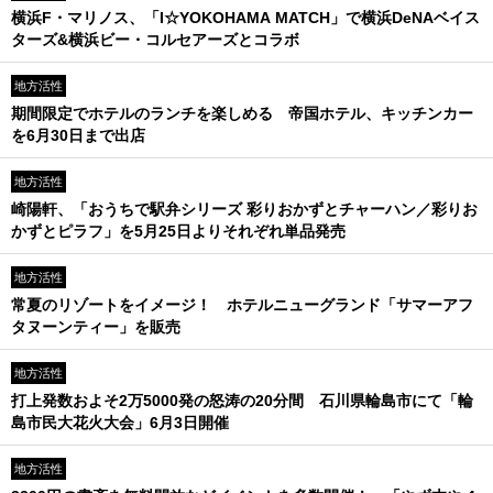
横浜F・マリノス、「I☆YOKOHAMA MATCH」で横浜DeNAベイス
ターズ&横浜ビー・コルセアーズとコラボ
地方活性
期間限定でホテルのランチを楽しめる 帝国ホテル、キッチンカー
を6月30日まで出店
地方活性
崎陽軒、「おうちで駅弁シリーズ 彩りおかずとチャーハン／彩りお
かずとピラフ」を5月25日よりそれぞれ単品発売
地方活性
常夏のリゾートをイメージ！ ホテルニューグランド「サマーアフ
タヌーンティー」を販売
地方活性
打上発数およそ2万5000発の怒涛の20分間 石川県輪島市にて「輪
島市民大花火大会」6月3日開催
地方活性