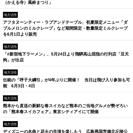
（かえる寺）風鈴まつり」
地方活性
アフタヌーンティー・ラブアンドテーブル、初夏限定メニュー「ダ
ブルメロンのミルクレープ」など期間限定・数量限定ミルクレープ
を6月1日より販売
地方活性
「#新宿地下ラーメン」、5月24日より飛騨高山屈指の行列店「豆天
狗」が出店
地方活性
伝統の「呼子大綱引」が4年ぶりに開催！ 当日は飛び入り参加も可
能 6月3日・4日
地方活性
熊本から直送の新鮮な春スイカなど熊本のご当地グルメが勢ぞろい
の「熊本春スイカフェア」東京シティアイにて開催
地方活性
ディズニーの名曲と花火の共演を楽しもう 広島県国営備北丘陵公