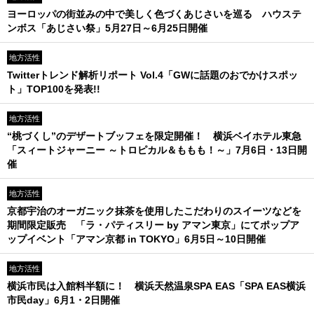
ヨーロッパの街並みの中で美しく色づくあじさいを巡る ハウステ
ンボス「あじさい祭」5月27日～6月25日開催
地方活性
Twitterトレンド解析リポート Vol.4「GWに話題のおでかけスポッ
ト」TOP100を発表!!
地方活性
“桃づくし”のデザートブッフェを限定開催！ 横浜ベイホテル東急
「スィートジャーニー ～トロピカル＆ももも！～」7月6日・13日開
催
地方活性
京都宇治のオーガニック抹茶を使用したこだわりのスイーツなどを
期間限定販売 「ラ・パティスリー by アマン東京」にてポップア
ップイベント「アマン京都 in TOKYO」6月5日～10日開催
地方活性
横浜市民は入館料半額に！ 横浜天然温泉SPA EAS「SPA EAS横浜
市民day」6月1・2日開催