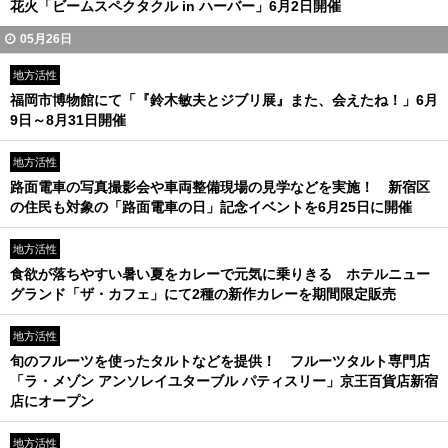
花火「ビームスペクタクル in ハーバー」6月2日開催
05月26日
地方活性
福岡市博物館にて「『鈴木敏夫とジブリ展』また、会えたね！」6月
9日～8月31日開催
地方活性
路面電車の写真撮影会や車両整備現場の見学などを実施！ 新宿区
の住民も対象の「路面電車の日」記念イベントを6月25日に開催
地方活性
食欲が落ちやすい暑い夏をカレーで元気に乗りきる ホテルニュー
グランド「ザ・カフェ」にて2種の新作カレーを期間限定販売
地方活性
旬のフルーツを使ったタルトなどを提供！ フルーツタルト専門店
「ラ・メゾン アンソレイユターブル パティスリー」京王百貨店新宿
店にオープン
地方活性