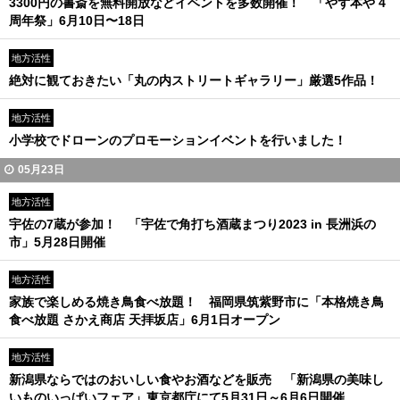
3300円の書斎を無料開放などイベントを多数開催！ 「やず本や 4
周年祭」6月10日〜18日
地方活性
絶対に観ておきたい「丸の内ストリートギャラリー」厳選5作品！
地方活性
小学校でドローンのプロモーションイベントを行いました！
05月23日
地方活性
宇佐の7蔵が参加！ 「宇佐で角打ち酒蔵まつり2023 in 長洲浜の
市」5月28日開催
地方活性
家族で楽しめる焼き鳥食べ放題！ 福岡県筑紫野市に「本格焼き鳥
食べ放題 さかえ商店 天拝坂店」6月1日オープン
地方活性
新潟県ならではのおいしい⾷やお酒などを販売 「新潟県の美味し
いものいっぱいフェア」東京都庁にて5月31日～6月6日開催