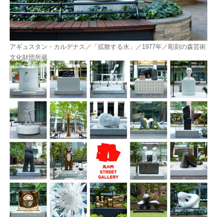
アギュスタン・カルデナス／「拡散する水」／1977年／彫刻の森芸術
文化財団所蔵