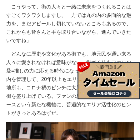
こうやって、街の人々と一緒に未来をつくれることは
すごくワクワクしますし、一方では丸の内の多面的な魅
力を、まだアピールし切れていないところもあるので、
これからも皆さんと手を取り合いながら、進んでいきた
いですね」
どんなに歴史や文化がある街でも、地元民や通い来る
人々に愛されなければ意味がない。街づくりもファンの
愛=推しの力に応える時代になってきた。歴史ある丸の
内を管理して、20年以上もエリマネに注力してきた三菱
地所も、コロナ禍のピンチに大胆な発想転換を実行して
街を盛り上げている。ファンの思いを礎にするファンベ
ースという新たな機軸に、普遍的なエリア活性化のヒン
トがきっとあるはずだ。