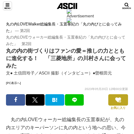
丸の内LOVEWalker総編集長・玉置泰紀の「丸の内びとに会ってみ
た」
― 第2回
丸の内LOVEウォーカー総編集長・玉置泰紀の「丸の内びとに会って
みた」 第2回
丸の内の街づくりはファンの愛＝推しの力ととも
に進化する！ 「三菱地所」の川村さんに会って
みた
文● 土信田玲子／ASCII 撮影（インタビュー）●曽根田元
[PC表示へ]
2023年05月20日 12時00分更新
お気に入り
丸の内LOVEウォーカー総編集長の玉置泰紀が、丸の
内エリアのキーパーソンに丸の内という地への思い、今