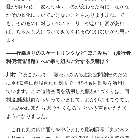
愛が薄ければ、変わりゆくものが変わった時に、なかな
かその変化についていけないこともありますよね。で
も、そのものに対してのストーリーや思いに愛があれ
ば、ちゃんと人はついてきてくれるのではないかと思い
ます」
――行幸通りのスケートリンクなど“ほこみち” （歩行者
利便増進道路）への取り組みに対する反響は？
川村
「“ほこみち”は、賑わいのある道路空間創出のため
に令和2年に創設された制度で、弊社も同制度を活用し
ています。この道路空間を活用した賑わいづくりは、同
制度創設以前からやっていまして、おかげさまで今では
『丸の内に来たら“歩きたくなる”』という声もいただく
ようになりました。
これも丸の内仲通りを中心とした彫刻展示『丸の内ス
トリートギャラリー』や、道路空間を広場・公園的空間