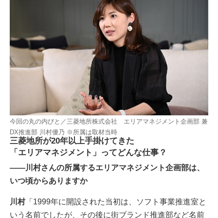
今回の丸の内びと／三菱地所株式会社 エリアマネジメント企画部 兼
DX推進部 川村優乃 ※所属は取材当時
三菱地所が20年以上手掛けてきた
「エリアマネジメント」ってどんな仕事？
――川村さんの所属するエリアマネジメント企画部は、
いつ頃からありますか
川村
「1999年に開設された当初は、ソフト事業推進室と
いう名前でしたが、その後に街ブランド推進部など名前