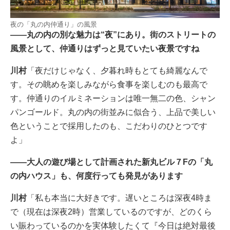
夜の「丸の内仲通り」の風景
――丸の内の別な魅力は“夜”にあり。街のストリートの
風景として、仲通りはずっと見ていたい夜景ですね
川村
「夜だけじゃなく、夕暮れ時もとても綺麗なんで
す。その眺めを楽しみながら食事を楽しむのも最高で
す。仲通りのイルミネーションは唯一無二の色、シャン
パンゴールド。丸の内の街並みに似合う、上品で美しい
色ということで採用したのも、こだわりのひとつです
よ」
――大人の遊び場として計画された新丸ビル７Fの「丸
の内ハウス」も、何度行っても発見があります
川村
「私も本当に大好きです。遅いところは深夜4時ま
で（現在は深夜2時）営業しているのですが、どのくら
い賑わっているのかを実体験したくて『今日は絶対最後