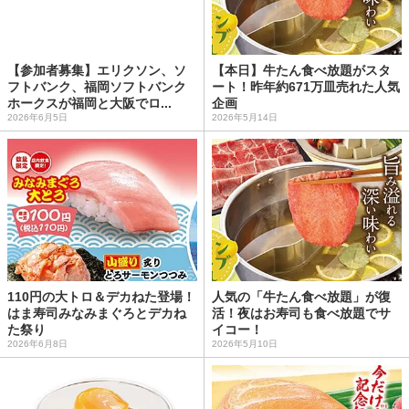
【参加者募集】エリクソン、ソ
【本日】牛たん食べ放題がスタ
フトバンク、福岡ソフトバンク
ート！昨年約671万皿売れた人気
ホークスが福岡と大阪でロ...
企画
2026年6月5日
2026年5月14日
110円の大トロ＆デカねた登場！
人気の「牛たん食べ放題」が復
はま寿司みなみまぐろとデカね
活！夜はお寿司も食べ放題でサ
た祭り
イコー！
2026年6月8日
2026年5月10日