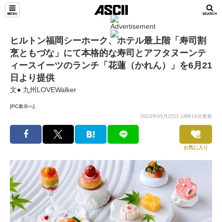
ヒルトン福岡シーホーク、ホテル最上階「寿司割
烹ともづな」にて本格的な寿司とアフタヌーンテ
ィースイーツのランチ「花蓮（かれん）」を6月21
日より提供
文● 九州LOVEWalker
[PC表示へ]
2023年05月25日 18時15分更新
お気に入り