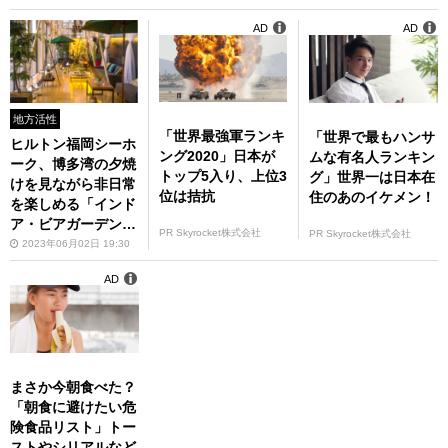
ZOO～」6月3日～8
AD
AD
月27日開催
地方活性
「世界最強軍ランキ
「世界で最もハンサ
ヒルトン福岡シーホ
ング2020」日本が
ムな有名人ランキン
ーク、博多湾の夕焼
トップ5入り、上位3
グ」世界一は日本在
けを見ながら非日常
位は拮抗
住のあのイケメン！
を楽しめる「インド
ア・ビアガーデン」
PR Skyrocket株式会社
PR Skyrocket株式会社
を6月23日より開催
2023年06月02日 19:30
AD
まさか今朝食べた？
「朝食に避けたい危
険食品リスト」トー
ストやシリアルなど