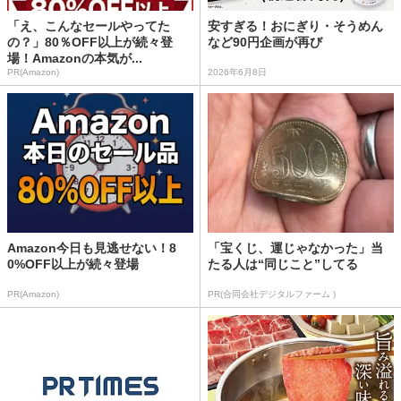
「え、こんなセールやってた
安すぎる！おにぎり・そうめん
の？」80％OFF以上が続々登
など90円企画が再び
場！Amazonの本気が...
PR(Amazon)
2026年6月8日
Amazon今日も見逃せない！8
「宝くじ、運じゃなかった」当
0%OFF以上が続々登場
たる人は“同じこと”してる
PR(Amazon)
PR(合同会社デジタルファーム )