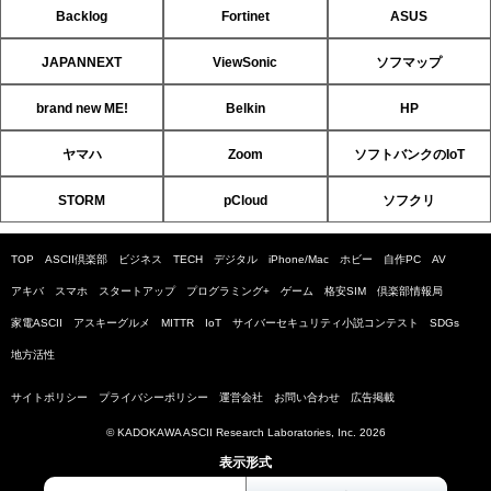
Backlog
Fortinet
ASUS
JAPANNEXT
ViewSonic
ソフマップ
brand new ME!
Belkin
HP
ヤマハ
Zoom
ソフトバンクのIoT
STORM
pCloud
ソフクリ
TOP
ASCII倶楽部
ビジネス
TECH
デジタル
iPhone/Mac
ホビー
自作PC
AV
アキバ
スマホ
スタートアップ
プログラミング+
ゲーム
格安SIM
倶楽部情報局
家電ASCII
アスキーグルメ
MITTR
IoT
サイバーセキュリティ小説コンテスト
SDGs
地方活性
サイトポリシー
プライバシーポリシー
運営会社
お問い合わせ
広告掲載
© KADOKAWA ASCII Research Laboratories, Inc. 2026
表示形式