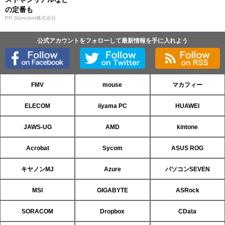
の定番も
PR Skyrocket株式会社
公式アカウントをフォローして最新情報を手に入れよう
FMV
mouse
マカフィー
ELECOM
iiyama PC
HUAWEI
JAWS-UG
AMD
kintone
Acrobat
Sycom
ASUS ROG
キヤノンMJ
Azure
パソコンSEVEN
MSI
GIGABYTE
ASRock
SORACOM
Dropbox
CData