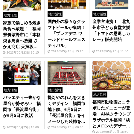
地方活性
地方活性
地方活性
国内外の様々なクラ
産学官連携！ 北九
家族で楽しめる焼き
フトビールが集結！
州市子ども食堂支援
鳥食べ放題！ 福岡
「プレアデス ワ
「トマトの恩返しカ
県筑紫野市に「本格
ールドビールフェス
レー」販売開始
焼き鳥食べ放題 さ
ティバル」
かえ商店 天拝坂
2023年05月24日 15:20
2023年05月25日 11:40
店」6月1日オープン
2023年05月23日 16:15
地方活性
地方活性
地方活性
バラエティー豊かな
提灯やのれんを大き
福岡市動物園とコラ
屋台が勢ぞろい 福
くデザイン 福岡市
ボしたメニューが登
岡市「長浜屋台街」
地下鉄、6月5日に
場 ANAクラウンプ
が6月5日に復活
「長浜屋台街」をイ
ラザホテル福岡「桃
メージした装飾を実
とメロンのデザート
施
2023年05月25日 18:00
2023年05月26日 09:00
ビュッフェ ～SWEE
2023年05月29日 16:50