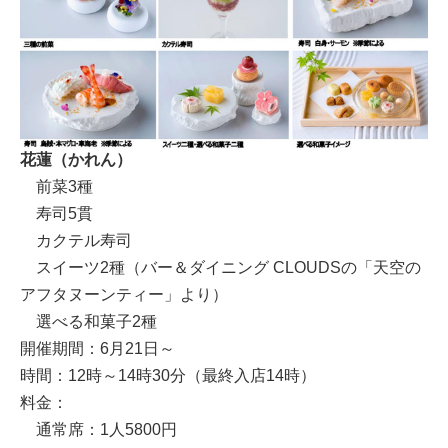
花蓮（かれん）
前菜3種
寿司5貫
カクテル寿司
スイーツ2種（バー＆ダイニング CLOUDSの「天空の
アフタヌーンティー」より）
選べる和菓子2種
開催期間：6月21日～
時間：12時～14時30分（最終入店14時）
料金：
通常席：1人5800円