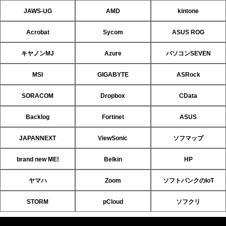
JAWS-UG
AMD
kintone
Acrobat
Sycom
ASUS ROG
キヤノンMJ
Azure
パソコンSEVEN
MSI
GIGABYTE
ASRock
SORACOM
Dropbox
CData
Backlog
Fortinet
ASUS
JAPANNEXT
ViewSonic
ソフマップ
brand new ME!
Belkin
HP
ヤマハ
Zoom
ソフトバンクのIoT
STORM
pCloud
ソフクリ