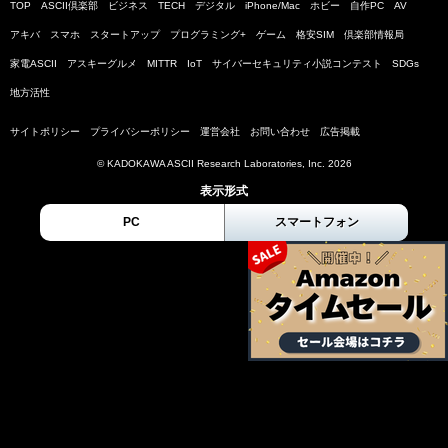
TOP
ASCII倶楽部
ビジネス
TECH
デジタル
iPhone/Mac
ホビー
自作PC
AV
アキバ
スマホ
スタートアップ
プログラミング+
ゲーム
格安SIM
倶楽部情報局
家電ASCII
アスキーグルメ
MITTR
IoT
サイバーセキュリティ小説コンテスト
SDGs
地方活性
サイトポリシー
プライバシーポリシー
運営会社
お問い合わせ
広告掲載
© KADOKAWA ASCII Research Laboratories, Inc. 2026
表示形式
PC
スマートフォン