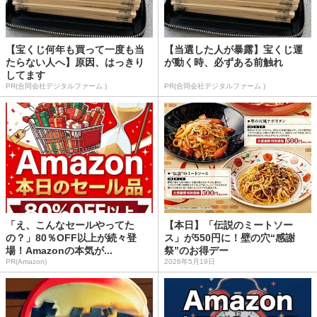
【宝くじ何年も買って一度も当
【当選した人が暴露】宝くじ運
たらない人へ】原因、はっきり
が動く時、必ずある前触れ
してます
PR(合同会社デジタルファーム )
PR(合同会社デジタルファーム )
「え、こんなセールやってた
【本日】「伝説のミートソー
の？」80％OFF以上が続々登
ス」が550円に！壁の穴“感謝
場！Amazonの本気が...
祭”のお得デー
PR(Amazon)
2026年5月19日