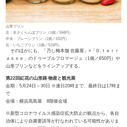
山形プリン
左：生さくらんぼプリン（1個／594円）
中央：プレーンプリン（1個／432円）
右：いちごプリン（1個／519円）
そのほかにも、「乃し梅本舗 佐藤屋」×「Ｄ.ｔｅｒｒ
ａｓｓｅ」のドゥーブルフロマージュ（1個／650円）や
山形プリンなどをラインアップする。
第22回紅花の山形路 物産と観光展
会期：5月24日～30日 ※連日20時まで、最終日は17時ま
で
会場：横浜高島屋 8階催会場
※新型コロナウイルス感染症拡大防止の観点から、各自
治体により自粛要請等が行なわれている可能性がありま