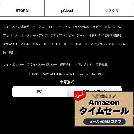
STORM
pCloud
ソフクリ
TOP
ASCII倶楽部
ビジネス
TECH
デジタル
iPhone/Mac
ホビー
自作PC
AV
アキバ
スマホ
スタートアップ
プログラミング+
ゲーム
格安SIM
倶楽部情報局
家電ASCII
アスキーグルメ
MITTR
IoT
サイバーセキュリティ小説コンテスト
SDGs
地方活性
サイトポリシー
プライバシーポリシー
運営会社
お問い合わせ
広告掲載
© KADOKAWA ASCII Research Laboratories, Inc. 2026
表示形式
PC
スマートフォン