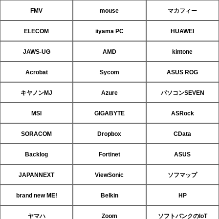
FMV
mouse
マカフィー
ELECOM
iiyama PC
HUAWEI
JAWS-UG
AMD
kintone
Acrobat
Sycom
ASUS ROG
キヤノンMJ
Azure
パソコンSEVEN
MSI
GIGABYTE
ASRock
SORACOM
Dropbox
CData
Backlog
Fortinet
ASUS
JAPANNEXT
ViewSonic
ソフマップ
brand new ME!
Belkin
HP
ヤマハ
Zoom
ソフトバンクのIoT