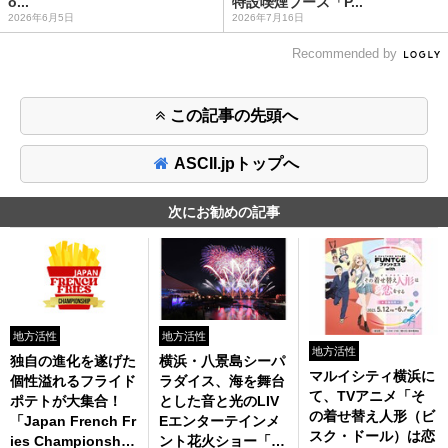
o...
特設喫煙ブース「P...
2026年6月5日
2026年7月16日
Recommended by
この記事の先頭へ
ASCII.jpトップへ
次にお勧めの記事
地方活性
地方活性
地方活性
独自の進化を遂げた
横浜・八景島シーパ
マルイシティ横浜に
個性溢れるフライド
ラダイス、海を舞台
て、TVアニメ「そ
ポテトが大集合！
とした音と光のLIV
の着せ替え人形（ビ
「Japan French Fr
Eエンターテインメ
スク・ドール）は恋
ies Championship
ント花火ショー「花