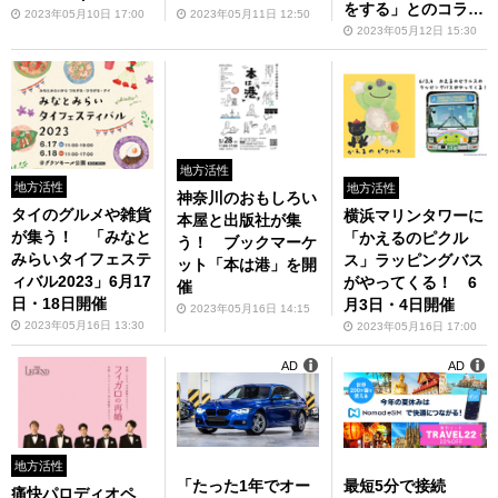
をする」とのコラボ
2023」
火シンフォニア」を
2023年05月10日 17:00
2023年05月11日 12:50
カフェ開催中！ 6
2023年05月12日 15:30
開催
月7日まで
地方活性
地方活性
地方活性
神奈川のおもしろい
タイのグルメや雑貨
横浜マリンタワーに
本屋と出版社が集
が集う！ 「みなと
「かえるのピクル
う！ ブックマーケ
みらいタイフェステ
ス」ラッピングバス
ット「本は港」を開
ィバル2023」6月17
がやってくる！ 6
催
日・18日開催
月3日・4日開催
2023年05月16日 14:15
2023年05月16日 13:30
2023年05月16日 17:00
AD
AD
地方活性
「たった1年でオー
最短5分で接続
痛快パロディオペ