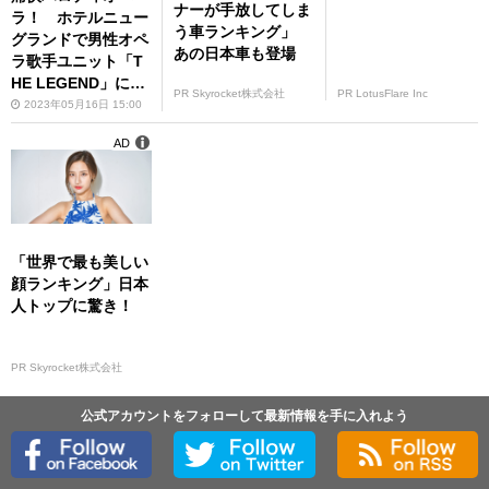
ナーが手放してしま
ラ！ ホテルニュー
う車ランキング」
グランドで男性オペ
あの日本車も登場
ラ歌手ユニット「T
HE LEGEND」によ
PR Skyrocket株式会社
PR LotusFlare Inc
る「フィガロの再
2023年05月16日 15:00
婚」開催
AD
「世界で最も美しい
顔ランキング」日本
人トップに驚き！
PR Skyrocket株式会社
公式アカウントをフォローして最新情報を手に入れよう