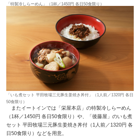
「特製冷しらーめん」（1杯／1450円 各日50食限り）
「いも煮セット 平田牧場三元豚生姜焼き丼付」（1人前／1320円 各日
50食限り）
またイートインでは「栄屋本店」の特製冷しらーめん
（1杯／1450円 各日50食限り）や、「後藤屋」のいも煮
セット 平田牧場三元豚生姜焼き丼付（1人前／1320円 各
日50食限り）などを用意。