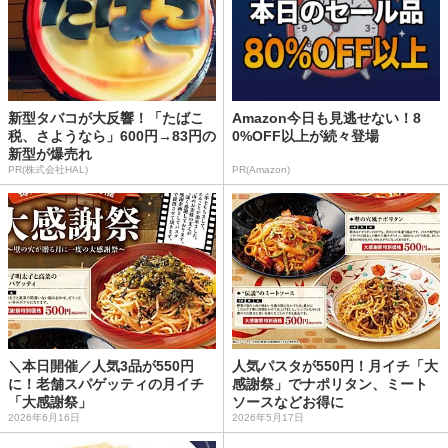
新型タバコが大反響！「たばこ
Amazon今日も見逃せない！8
税、さようなら」600円→83円の
0%OFF以上が続々登場
新型が爆売れ
PR(株式会社HAL)
PR(Amazon)
＼本日開催／人気3品が550円
人気パスタが550円！月イチ「大
に！老舗スパゲッティの月イチ
感謝祭」でナポリタン、ミート
「大感謝祭」
ソースなどお得に
2026年6月16日
2026年5月17日