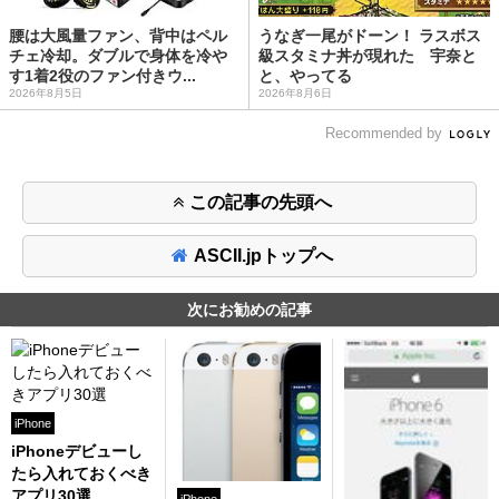
腰は大風量ファン、背中はペル
うなぎ一尾がドーン！ ラスボス
チェ冷却。ダブルで身体を冷や
級スタミナ丼が現れた 宇奈と
す1着2役のファン付きウ...
と、やってる
2026年8月5日
2026年8月6日
Recommended by
この記事の先頭へ
ASCII.jpトップへ
次にお勧めの記事
iPhone
iPhoneデビューし
たら入れておくべき
アプリ30選