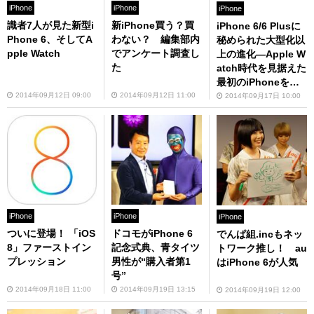
iPhone
iPhone
iPhone
識者7人が見た新型i
新iPhone買う？買
iPhone 6/6 Plusに
Phone 6、そしてA
わない？ 編集部内
秘められた大型化以
pple Watch
でアンケート調査し
上の進化—Apple W
た
atch時代を見据えた
最初のiPhoneを読
み解く
2014年09月12日 09:00
2014年09月12日 11:00
2014年09月17日 10:00
iPhone
iPhone
iPhone
ついに登場！ 「iOS
ドコモがiPhone 6
でんぱ組.incもネッ
8」ファーストイン
記念式典、青タイツ
トワーク推し！ au
プレッション
男性が“購入者第1
はiPhone 6が人気
号”
2014年09月18日 11:00
2014年09月19日 13:15
2014年09月19日 12:00