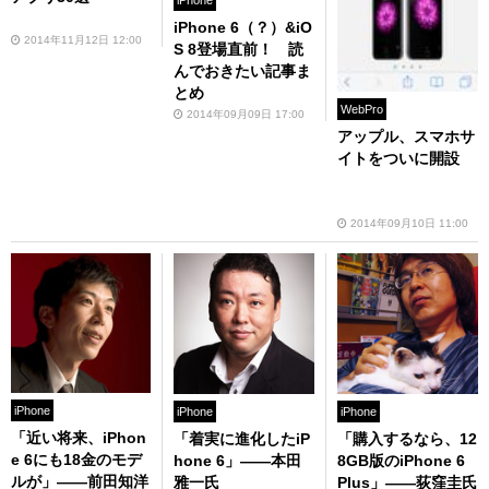
iPhone
iPhone 6（？）&iO
2014年11月12日 12:00
S 8登場直前！ 読
んでおきたい記事ま
とめ
WebPro
2014年09月09日 17:00
アップル、スマホサ
イトをついに開設
2014年09月10日 11:00
iPhone
iPhone
iPhone
「近い将来、iPhon
「着実に進化したiP
「購入するなら、12
e 6にも18金のモデ
hone 6」――本田
8GB版のiPhone 6
ルが」――前田知洋
雅一氏
Plus」――荻窪圭氏