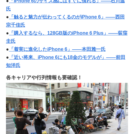
●
「iPhone 6のサイズ感にはすぐに慣れる」――石川温
氏
●
「触ると魅力が伝わってくるのがiPhone 6」――西田
宗千佳氏
●
「購入するなら、128GB版のiPhone 6 Plus」――荻窪
圭氏
●
「着実に進化したiPhone 6」――本田雅一氏
●
「近い将来、iPhone 6にも18金のモデルが」――前田
知洋氏
各キャリアや行列情報も要確認！