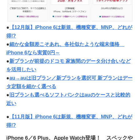
●
【12月版】iPhone 6は新規、機種変更、MNP、どれが
得!?
●
細かな金額差こそあれ、各社似たような端末価格
iPhone 6なら実質0円～
●
新プランが前提のドコモ 家族間のデータ分け合いなど
を活用したい
●
au→auは旧プラン／新プランを選択可 新プランはデー
タ定額を細かく選べる
●
旧プランも選べるソフトバンクはauのケースと比較的
近い
●
【11月版】iPhone 6は新規、機種変更、MNP、どれが
得!?
iPhone 6／6 Plus、Apple Watch登場！ スペックや