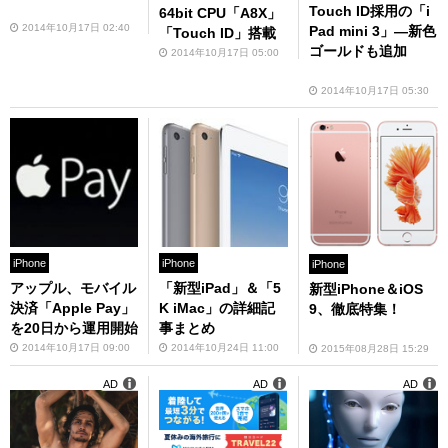
Touch ID採用の「i
64bit CPU「A8X」
2014年10月17日 02:40
Pad mini 3」―新色
「Touch ID」搭載
ゴールドも追加
2014年10月17日 05:00
2014年10月17日 05:30
iPhone
iPhone
iPhone
アップル、モバイル
「新型iPad」＆「5
新型iPhone＆iOS
決済「Apple Pay」
K iMac」の詳細記
9、徹底特集！
を20日から運用開始
事まとめ
2014年10月17日 09:00
2014年10月24日 11:00
2015年08月28日 15:29
AD
AD
AD