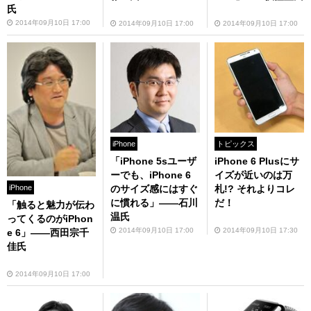
氏
2014年09月10日 17:00
2014年09月10日 17:00
2014年09月10日 17:00
iPhone
トピックス
「iPhone 5sユーザ
iPhone 6 Plusにサ
ーでも、iPhone 6
イズが近いのは万
のサイズ感にはすぐ
札!? それよりコレ
iPhone
に慣れる」――石川
だ！
「触ると魅力が伝わ
温氏
ってくるのがiPhon
2014年09月10日 17:00
2014年09月10日 17:30
e 6」――西田宗千
佳氏
2014年09月10日 17:00