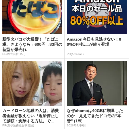
新型タバコが大反響！「たばこ
Amazon今日も見逃せない！8
税、さようなら」600円→83円の
0%OFF以上が続々登場
新型が爆売れ
PR(株式会社HAL)
PR(Amazon)
カードローン地獄の人は、消費
なぜahamoは40GBに増量した
者金融が教えない『返済停止し
のか 見えてきたドコモの“本
て減額・免除する方法』で...
音” (1/5)
PR(渋谷法務総合事務所)
2026年8月6日