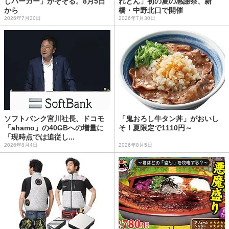
しバーガー」がそそる。8月5日
れとん」初の夏の感謝祭、新
から
橋・中野北口で開催
2026年7月30日
2026年7月30日
ソフトバンク宮川社長、ドコモ
「鬼おろし牛タン丼」がおいし
「ahamo」の40GBへの増量に
そ！夏限定で1110円～
「現時点では追従し...
2026年8月4日
2026年8月5日