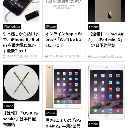
iPhone/Mac
iPhone
iPhone
引っ越しから活用ま
オンラインApple St
【速報】「iPad Air
で、iPhone 6／6 pl
oreが「We'll be ba
2」「iPad mini 3」
usを最大限に生か
ck.」に！
- 17日予約開始
す最新Tips！
2014年10月16日 13:00
2014年10月16日 21:50
2014年10月17日 03:30
iPhone
【速報】「OS X Yo
iPhone
semite」は本日配
厚さ6.1ミリの「iPa
布開始
iPhone
d Air 2」―第2世代