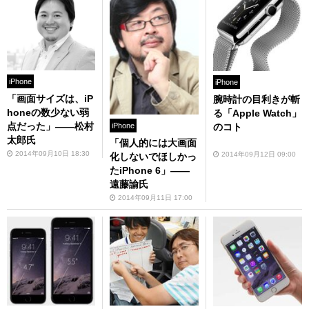
iPhone
iPhone
「画面サイズは、iP
腕時計の目利きが斬
honeの数少ない弱
る「Apple Watch」
点だった」――松村
のコト
iPhone
太郎氏
「個人的には大画面
2014年09月10日 18:30
2014年09月12日 09:00
化しないでほしかっ
たiPhone 6」――
遠藤諭氏
2014年09月11日 17:00