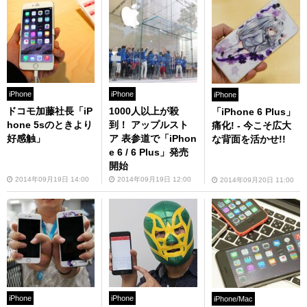
iPhone
iPhone
iPhone
ドコモ加藤社長「iP
1000人以上が殺
「iPhone 6 Plus」
hone 5sのときより
到！ アップルスト
痛化! - 今こそ広大
好感触」
ア 表参道で「iPhon
な背面を活かせ!!
e 6 / 6 Plus」発売
開始
2014年09月19日 14:00
2014年09月19日 12:00
2014年09月20日 11:00
iPhone
iPhone
iPhone/Mac