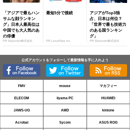
「アジアで最もハン
最短5分で接続
アジアがTop3独
サムな顔ランキン
占、日本は何位？
グ」日本人最高位は
「世界で最も技術力
中国でも大人気のあ
のある国ランキン
の俳優
グ」
PR Skyrocket株式会社
PR LotusFlare Inc
PR Skyrocket株式会社
公式アカウントをフォローして最新情報を手に入れよう
FMV
mouse
マカフィー
ELECOM
iiyama PC
HUAWEI
JAWS-UG
AMD
kintone
Acrobat
Sycom
ASUS ROG