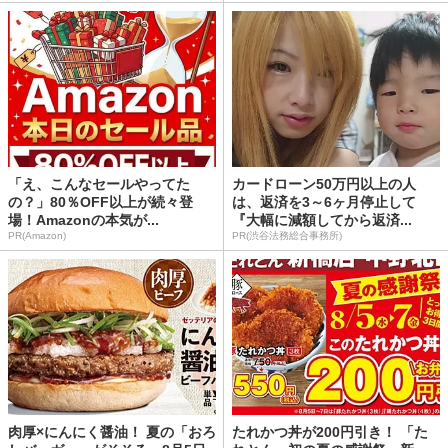
「え、こんなセールやってた
カードローン50万円以上の人
の？」80％OFF以上が続々登
は、返済を3～6ヶ月停止して
場！Amazonの本気が...
『大幅に減額してから返済...
PR(Amazon)
PR(渋谷法務総合事務所)
肉厚×にんにく醤油！ 夏の「おろ
たれかつ丼が200円引き！ 「た