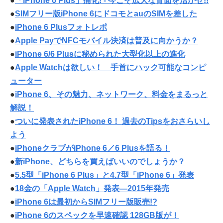
●
「iPhone 6 Plus」痛化! - 今こそ広大な背面を活かせ!!
●
SIMフリー版iPhone 6にドコモとauのSIMを差した
●
iPhone 6 Plusフォトレポ
●
Apple PayでNFCモバイル決済は普及に向かうか？
●
iPhone 6/6 Plusに秘められた大型化以上の進化
●
Apple Watchは欲しい！ 手首にハック可能なコンピ
ューター
●
iPhone 6、その魅力、ネットワーク、料金をまるっと
解説！
●
ついに発表されたiPhone 6！ 過去のTipsをおさらいし
よう
●
iPhoneクラブがiPhone 6／6 Plusを語る！
●
新iPhone、どちらを買えばいいのでしょうか？
●
5.5型「iPhone 6 Plus」と4.7型「iPhone 6」発表
●
18金の「Apple Watch」発表—2015年発売
●
iPhone 6は最初からSIMフリー版販売!?
●
iPhone 6のスペックを早速確認 128GB版が！