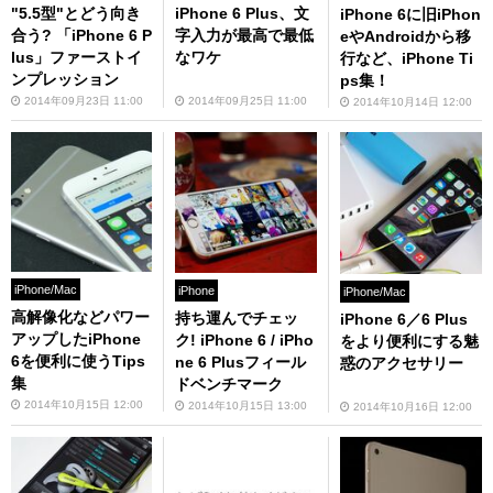
"5.5型"とどう向き
iPhone 6 Plus、文
iPhone 6に旧iPhon
合う? 「iPhone 6 P
字入力が最高で最低
eやAndroidから移
lus」ファーストイ
なワケ
行など、iPhone Ti
ンプレッション
ps集！
2014年09月23日 11:00
2014年09月25日 11:00
2014年10月14日 12:00
iPhone/Mac
iPhone
iPhone/Mac
高解像化などパワー
持ち運んでチェッ
iPhone 6／6 Plus
アップしたiPhone
ク! iPhone 6 / iPho
をより便利にする魅
6を便利に使うTips
ne 6 Plusフィール
惑のアクセサリー
集
ドベンチマーク
2014年10月15日 12:00
2014年10月15日 13:00
2014年10月16日 12:00