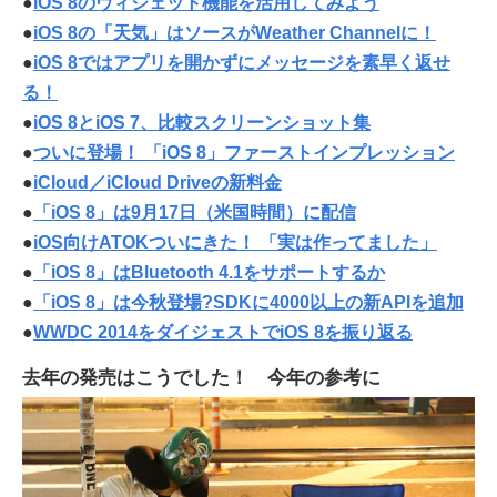
●
iOS 8のヴィジェット機能を活用してみよう
●
iOS 8の「天気」はソースがWeather Channelに！
●
iOS 8ではアプリを開かずにメッセージを素早く返せ
る！
●
iOS 8とiOS 7、比較スクリーンショット集
●
ついに登場！ 「iOS 8」ファーストインプレッション
●
iCloud／iCloud Driveの新料金
●
「iOS 8」は9月17日（米国時間）に配信
●
iOS向けATOKついにきた！ 「実は作ってました」
●
「iOS 8」はBluetooth 4.1をサポートするか
●
「iOS 8」は今秋登場?SDKに4000以上の新APIを追加
●
WWDC 2014をダイジェストでiOS 8を振り返る
去年の発売はこうでした！ 今年の参考に