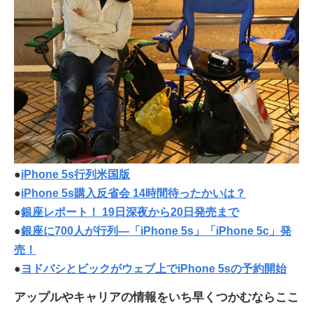
●
iPhone 5s行列米国版
●
iPhone 5s購入反省会 14時間待ったかいは？
●
銀座レポート！ 19日深夜から20日発売まで
●
銀座に700人が行列—「iPhone 5s」「iPhone 5c」発
売！
●
ヨドバシとビックがウェブ上でiPhone 5sの予約開始
アップルやキャリアの情報をいち早くつかむならここ