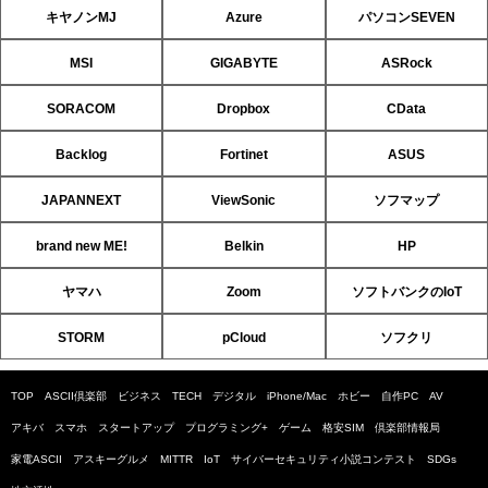
キヤノンMJ
Azure
パソコンSEVEN
MSI
GIGABYTE
ASRock
SORACOM
Dropbox
CData
Backlog
Fortinet
ASUS
JAPANNEXT
ViewSonic
ソフマップ
brand new ME!
Belkin
HP
ヤマハ
Zoom
ソフトバンクのIoT
STORM
pCloud
ソフクリ
TOP
ASCII倶楽部
ビジネス
TECH
デジタル
iPhone/Mac
ホビー
自作PC
AV
アキバ
スマホ
スタートアップ
プログラミング+
ゲーム
格安SIM
倶楽部情報局
家電ASCII
アスキーグルメ
MITTR
IoT
サイバーセキュリティ小説コンテスト
SDGs