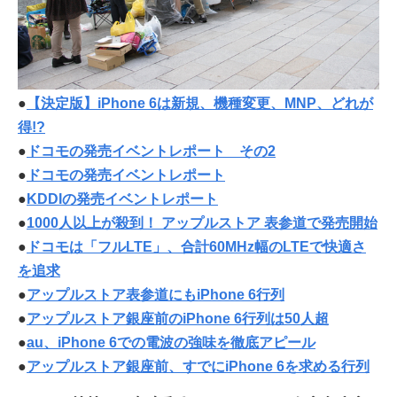
●
【決定版】iPhone 6は新規、機種変更、MNP、どれが
得!?
●
ドコモの発売イベントレポート その2
●
ドコモの発売イベントレポート
●
KDDIの発売イベントレポート
●
1000人以上が殺到！ アップルストア 表参道で発売開始
●
ドコモは「フルLTE」、合計60MHz幅のLTEで快適さ
を追求
●
アップルストア表参道にもiPhone 6行列
●
アップルストア銀座前のiPhone 6行列は50人超
●
au、iPhone 6での電波の強味を徹底アピール
●
アップルストア銀座前、すでにiPhone 6を求める行列