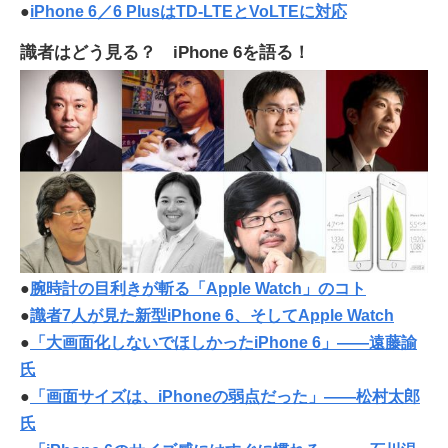
●
iPhone 6／6 PlusはTD-LTEとVoLTEに対応
識者はどう見る？ iPhone 6を語る！
●
腕時計の目利きが斬る「Apple Watch」のコト
●
識者7人が見た新型iPhone 6、そしてApple Watch
●
「大画面化しないでほしかったiPhone 6」――遠藤諭
氏
●
「画面サイズは、iPhoneの弱点だった」――松村太郎
氏