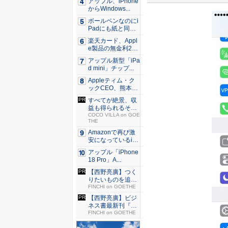
アップル、iPhone
からWindows...
ボールペンなのにi
Padにも紙と同じ
滑ら...
楽天カード、Appl
e製品の無金利24
回...
アップル新型「iPa
d mini」チップ...
Appleティム・ク
ックCEO、熊本に
支...
すべてが絶景、収
益も得られるその
仕組みと...
COCO VILLA on GOE
THE
Amazonで再び激
安になっているiP
h...
アップル「iPhone
18 Pro」A...
【西野亮廣】つく
りたいものを追求
できる環...
FINCHI on GOETHE
【西野亮廣】ビジ
ネス書最新刊『北
極星 僕...
FINCHI on GOETHE