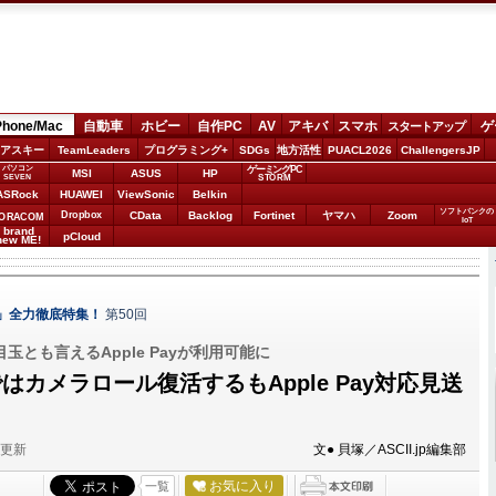
Phone/Mac
自動車
ホビー
自作PC
AV
アキバ
スマホ
ゲ
スタートアップ
アスキー
TeamLeaders
プログラミング+
SDGs
地方活性
PUACL2026
ChallengersJP
パソコン
ゲーミングPC
MSI
ASUS
HP
STORM
SEVEN
ASRock
HUAWEI
ViewSonic
Belkin
ソフトバンクの
Dropbox
CData
Backlog
Fortinet
ヤマハ
Zoom
ORACOM
IoT
brand
pCloud
new ME!
S 8」全力徹底特集！
第50回
の目玉とも言えるApple Payが利用可能に
本ではカメラロール復活するもApple Pay対応見送
分更新
文● 貝塚／ASCII.jp編集部
お気に入り
一覧