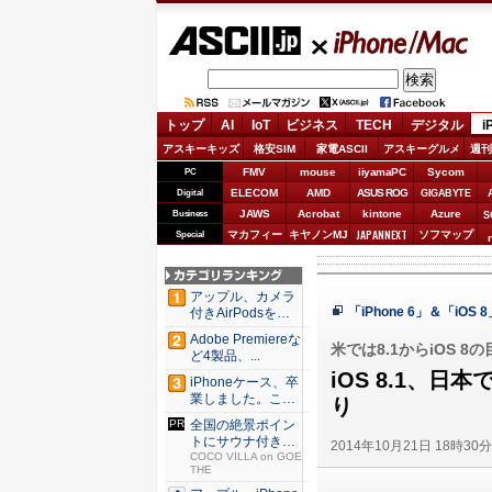
ASCII.jp
iPhone/Mac
トップ
AI
IoT
ビジネス
TECH
デジタル
i
アスキーキッズ
格安SIM
家電ASCII
アスキーグルメ
週刊
FMV
mouse
iiyamaPC
Sycom
PC
ELECOM
AMD
ASUS ROG
Digital
GIGABYTE
JAWS
Acrobat
kintone
Azure
Business
S
JAPANNEXT
マカフィー
キヤノンMJ
ソフマップ
Special
アップル、カメラ
「iPhone 6」＆「iO
付きAirPodsを年
内...
Adobe Premiereな
米では8.1からiOS 8
ど4製品、...
iOS 8.1、日
iPhoneケース、卒
業しました。これ
り
か...
全国の絶景ポイン
トにサウナ付きの
2014年10月21日 18時30
シェア別...
COCO VILLA on GOE
THE