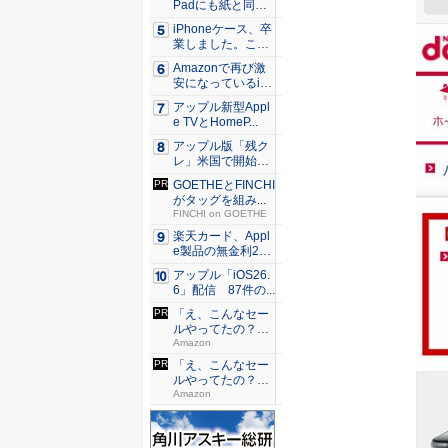
Padにも紙と同じ
滑ら...
iPhoneケース、卒
業しました。これ
か...
Amazonで再び激
安になっているiP
h...
アップル新型Appl
e TVとHomeP...
アップル版「残ク
レ」米国で開始 i
Pho...
GOETHEとFINCHI
がタッグを組み...
FINCHI on GOETHE
楽天カード、Appl
e製品の無金利24
回...
アップル「iOS26.
6」配信 87件の...
「え、こんなセー
ルやってたの？」
80％O...
Amazon
「え、こんなセー
ルやってたの？」
80％O...
Amazon