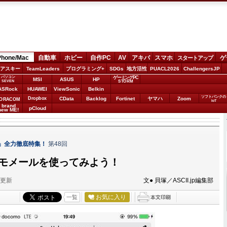
Phone/Mac
自動車
ホビー
自作PC
AV
アキバ
スマホ
ゲ
スタートアップ
アスキー
TeamLeaders
プログラミング+
SDGs
地方活性
PUACL2026
ChallengersJP
パソコン
ゲーミングPC
MSI
ASUS
HP
STORM
SEVEN
ASRock
HUAWEI
ViewSonic
Belkin
ソフトバンクの
Dropbox
CData
Backlog
Fortinet
ヤマハ
Zoom
ORACOM
IoT
brand
pCloud
new ME!
S 8」全力徹底特集！
第48回
でドコモメールを使ってみよう！
分更新
文● 貝塚／ASCII.jp編集部
お気に入り
一覧