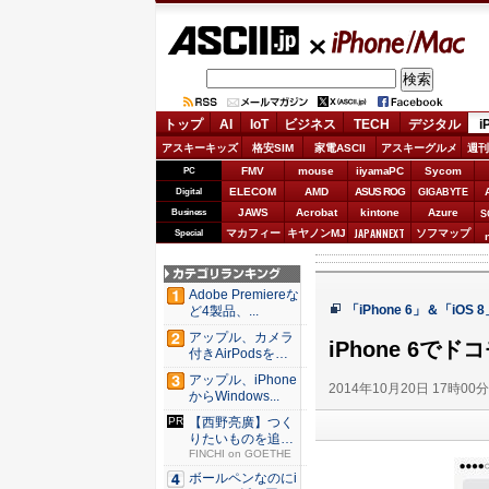
ASCII.jp
iPhone/Mac
トップ
AI
IoT
ビジネス
TECH
デジタル
i
アスキーキッズ
格安SIM
家電ASCII
アスキーグルメ
週刊
FMV
mouse
iiyamaPC
Sycom
PC
ELECOM
AMD
ASUS ROG
Digital
GIGABYTE
JAWS
Acrobat
kintone
Azure
Business
S
JAPANNEXT
マカフィー
キヤノンMJ
ソフマップ
Special
Adobe Premiereな
「iPhone 6」＆「iO
ど4製品、...
アップル、カメラ
iPhone 6
付きAirPodsを年
内...
アップル、iPhone
2014年10月20日 17時00
からWindows...
【西野亮廣】つく
りたいものを追求
できる環...
FINCHI on GOETHE
ボールペンなのにi