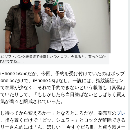
Sのときにソフトバンク表参道で撮影したひとコマ。今見ると、買ったばか
れいですね……
hone 5s/5cだが、今回、予約を受け付けていたのはポップ
one 5cだけで、iPhone 5sはなし。一説には、指紋認証セン
いて在庫が少なく、それで予約できないという報道も（真偽は
れていたりして、「もしかしたら当日並ばないとしばらく買え
空気が着々と醸成されていった。
し待ってから変えるかー」となるところだが、発売前の
プレ
し、指を置くだけで「ピッ、シュワ～」とロックが解除できる
リーさん的には「ん、ほしい！ 今すぐだろ!!!」と買う気メー