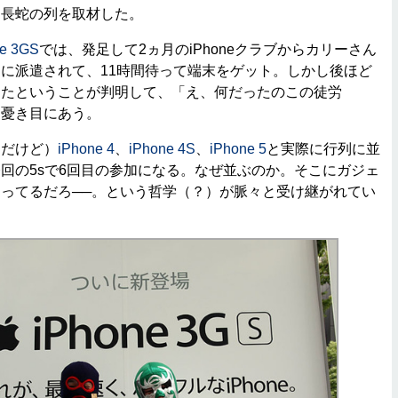
る長蛇の列を取材した。
ne 3GS
では、発足して2ヵ月のiPhoneクラブからカリーさん
に派遣されて、11時間待って端末をゲット。しかし後ほど
えたということが判明して、「え、何だったのこの徒労
る憂き目にあう。
だけど）
iPhone 4
、
iPhone 4S
、
iPhone 5
と実際に行列に並
回の5sで6回目の参加になる。なぜ並ぶのか。そこにガジェ
ってるだろ──。という哲学（？）が脈々と受け継がれてい