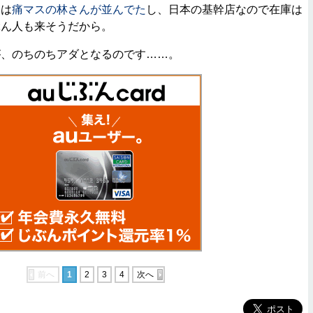
には
痛マスの林さんが並んでた
し、日本の基幹店なので在庫は
ぶん人も来そうだから。
、のちのちアダとなるのです……。
前へ
1
2
3
4
次へ