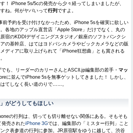
 iPhone 5s/5cの発売から少々経ってしまいましたが、
ですね。何がヤバいって
行列
ですよ。
が事前予約を受け付けなかったため、iPhone 5sを確実に欲しい
各地のアップル直営店「Apple Store」だけでなく、丸の
原宿のKDDIデザイニングスタジオ／銀座のソフトバンクシ
リアの基幹店、はてはヨドバシカメラやビックカメラなどの販
メディアに取り上げられて「iPhone狂想曲」とも賞される
す。
ブでも、リーダーのカリーさんとASCII.jp編集部の若手・
マッ
Storeに並んでiPhone 5sを無事ゲットしてきました！ しかし、
ははてしなく長い道のりで……。
」がどうしてもほしい
とiPhoneの行列は、切っても切り離せない関係にある。そもそも
て発売された
iPhone 3G
では、編集部の「ミスター行列」こと
ンク表参道の行列に参加。JR原宿駅をゆうに越して、渋谷