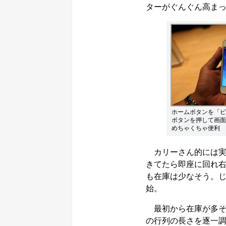
ターがぐんぐん高ま
ホームボタンを「ピ
ボタンを押して画面
めちゃくちゃ便利
カリーさん的には実
きてたら即座に回れ右す
も在庫は少なそう。
始。
最初から在庫が多そうな直
の行列の長さを逐一