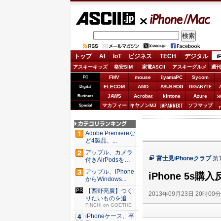
ASCII.jp
iPhone/Mac
トップ
AI
IoT
ビジネス
TECH
デジタル
i
アスキーキッズ
格安SIM
家電ASCII
アスキーグルメ
週刊
FMV
mouse
iiyamaPC
Sycom
PC
ELECOM
AMD
ASUS ROG
Digital
GIGABYTE
JAWS
Acrobat
kintone
Azure
Business
S
JAPANNEXT
マカフィー
キヤノンMJ
ソフマップ
Special
Adobe Premiereな
ど4製品、...
アップル、カメラ
富士見iPhoneクラブ
第
付きAirPodsを年
内...
アップル、iPhone
iPhone 5
からWindows...
【西野亮廣】つく
2013年09月23日 20時00
りたいものを追求
できる環...
FINCHI on GOETHE
iPhoneケース、卒