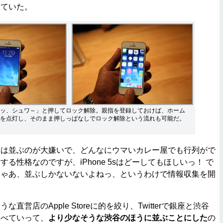
っていた。
ッ、シュワ～」と押してロック解除。親指を登録しておけば、ホーム
を点灯し、そのまま押しっぱなしでロック解除という流れも可能だ。
は並ぶのが大嫌いで、どんなにウマいカレー屋でも行列がで
る性格なのですが、iPhone 5sはどーしてもほしいっ！ で
じゃあ、並ぶしかないないよねっ、というわけで情報収集を開
営店のApple Storeに的を絞り、Twitterで銀座と渋谷
調べていって、
より少なそうな渋谷のほうに並ぶことにした
の