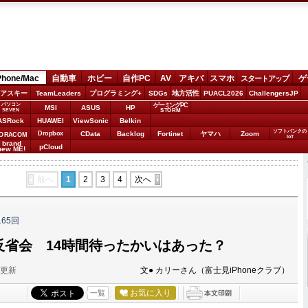
Phone/Mac
自動車
ホビー
自作PC
AV
アキバ
スマホ
ゲ
スタートアップ
アスキー
TeamLeaders
プログラミング+
SDGs
地方活性
PUACL2026
ChallengersJP
パソコン
ゲーミングPC
MSI
ASUS
HP
STORM
SEVEN
ASRock
HUAWEI
ViewSonic
Belkin
ソフトバンクの
Dropbox
CData
Backlog
Fortinet
ヤマハ
Zoom
ORACOM
IoT
brand
pCloud
new ME!
前へ
1
2
3
4
次へ
165回
s購入反省会 14時間待ったかいはあった？
分更新
文● カリーさん（富士見iPhoneクラブ）
お気に入り
一覧