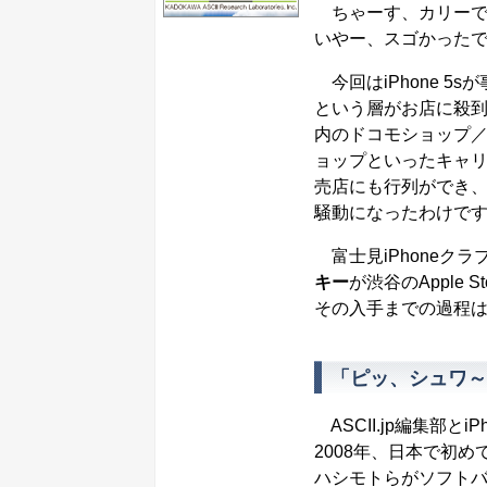
ちゃーす、カリーです！
いやー、スゴかった
今回はiPhone 5s
という層がお店に殺到。
内のドコモショップ／
ョップといったキャ
売店にも行列ができ、
騒動になったわけで
富士見iPhoneクラ
キー
が渋谷のApple 
その入手までの過程
「ピッ、シュワ～
ASCII.jp編集部
2008年、日本で初め
ハシモトらがソフトバ