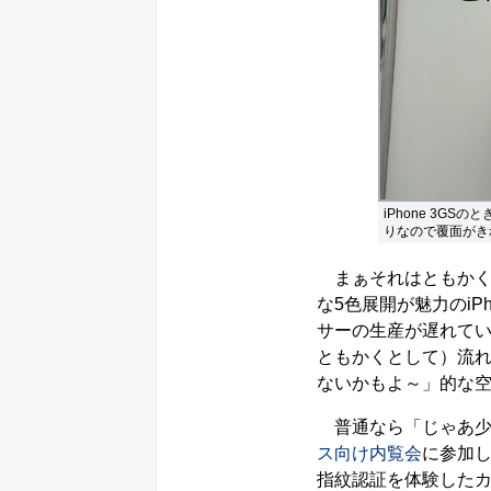
iPhone 3G
りなので覆面がき
まぁそれはともかくiP
な5色展開が魅力のiPh
サーの生産が遅れて
ともかくとして）流
ないかもよ～」的な
普通なら「じゃあ少
ス向け内覧会
に参加
指紋認証を体験したカ