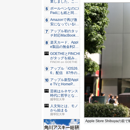
業しました。これ
か...
ボールペンなのにi
Padにも紙と同じ
滑ら...
Amazonで再び激
安になっているiP
h...
アップル初のタッ
チ対応MacBook、
早...
楽天カード、Appl
e製品の無金利24
回...
GOETHEとFINCHI
がタッグを組み...
FINCHI on GOETHE
アップル「iOS26.
6」配信 87件の...
アップル新型Appl
e TVとHomeP...
芸術はルネサンス
時代に哲学となっ
た？
國學院大學
人文知とは、モノ
から始まる
國學院大學
Apple Store Shi