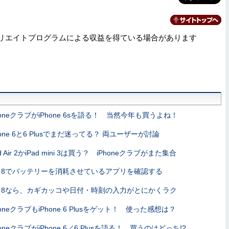
リエイトプログラムによる収益を得ている場合があります
honeクラブがiPhone 6sを語る！ 当然今年も買うよね！
hone 6と6 Plusでまだ迷ってる？ 両ユーザーが討論
ad Air 2かiPad mini 3は買う？ iPhoneクラブがまた集合
OS 8でバッテリーを消耗させているアプリを確認する
OS 8なら、カギカッコや日付・時刻の入力がとにかくラク
honeクラブもiPhone 6 Plusをゲット！ 使った感想は？
honeクラブがiPhone 6／6 Plusを語る！ 買うのはどっち!?