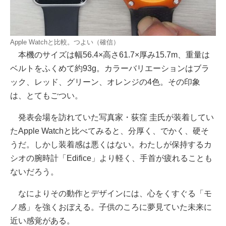
Apple Watchと比較。つよい（確信）
本機のサイズは幅56.4×高さ61.7×厚み15.7m、重量は
ベルトをふくめて約93g。カラーバリエーションはブラ
ック、レッド、グリーン、オレンジの4色。その印象
は、とてもごつい。
発表会場を訪れていた写真家・荻窪 圭氏が装着してい
たApple Watchと比べてみると、分厚く、でかく、硬そ
うだ。しかし装着感は悪くはない。わたしが保持するカ
シオの腕時計「Edifice」より軽く、手首が疲れることも
ないだろう。
なによりその動作とデザインには、心をくすぐる「モ
ノ感」を強くおぼえる。子供のころに夢見ていた未来に
近い感覚がある。