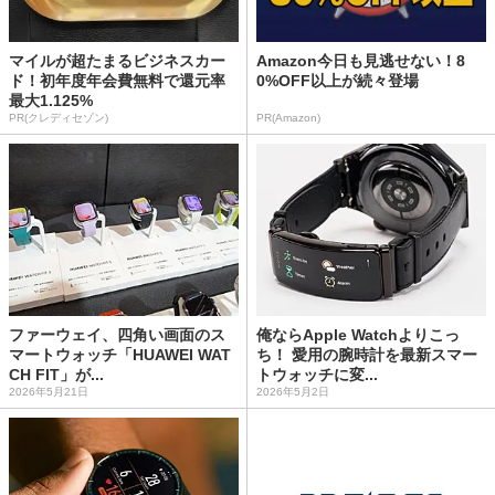
マイルが超たまるビジネスカー
Amazon今日も見逃せない！8
ド！初年度年会費無料で還元率
0%OFF以上が続々登場
最大1.125%
PR(クレディセゾン)
PR(Amazon)
ファーウェイ、四角い画面のス
俺ならApple Watchよりこっ
マートウォッチ「HUAWEI WAT
ち！ 愛用の腕時計を最新スマー
CH FIT」が...
トウォッチに変...
2026年5月21日
2026年5月2日