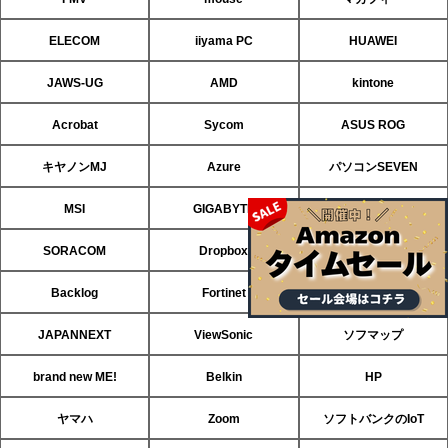
ELECOM
iiyama PC
HUAWEI
JAWS-UG
AMD
kintone
Acrobat
Sycom
ASUS ROG
キヤノンMJ
Azure
パソコンSEVEN
MSI
GIGABYTE
ASRock
SORACOM
Dropbox
CData
Backlog
Fortinet
ASUS
JAPANNEXT
ViewSonic
ソフマップ
brand new ME!
Belkin
HP
ヤマハ
Zoom
ソフトバンクのIoT