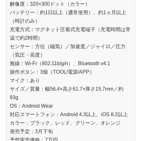
解像度：320×300ドット（カラー）
バッテリー：約1日以上（通常使用）、約1ヵ月以上
（時計のみ）
充電方式：マグネット圧着式充電端子（充電時間は常
温で約2時間）
センサー：方位（磁気）／加速度／ジャイロ／圧力
（気圧・高度）
無線：Wi-Fi（802.11b/g/n）、Bluetooth v4.1
操作ボタン：3個（TOOL/電源/APP）
マイク：あり
サイズ／質量：幅56.4×高さ61.7×厚さ15.7mm／約
93g
OS：Android Wear
対応スマートフォン：Android 4.3以上、iOS 8.2以上
カラー：ブラック、レッド、グリーン、オレンジ
発売予定：3月下旬
予想実売価格：7万円