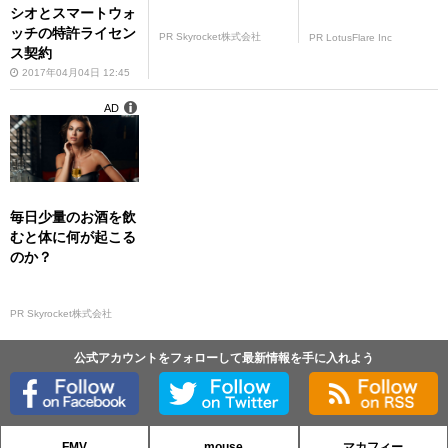
シオとスマートウォ
ッチの特許ライセン
PR Skyrocket株式会社
PR LotusFlare Inc
ス契約
2017年04月04日 12:45
AD
毎日少量のお酒を飲
むと体に何が起こる
のか？
PR Skyrocket株式会社
公式アカウントをフォローして最新情報を手に入れよう
FMV
mouse
マカフィー