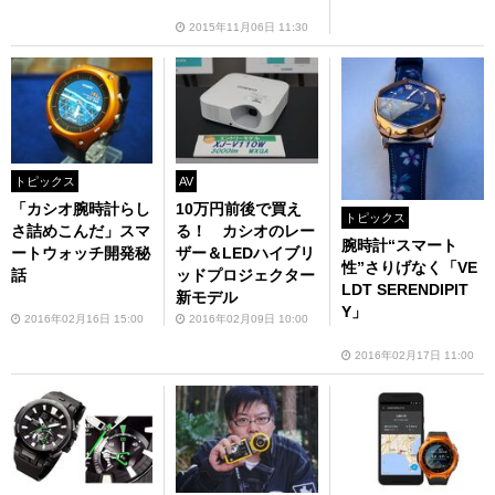
2015年11月06日 11:30
トピックス
AV
「カシオ腕時計らし
10万円前後で買え
トピックス
さ詰めこんだ」スマ
る！ カシオのレー
腕時計“スマート
ートウォッチ開発秘
ザー＆LEDハイブリ
性”さりげなく「VE
話
ッドプロジェクター
LDT SERENDIPIT
新モデル
Y」
2016年02月16日 15:00
2016年02月09日 10:00
2016年02月17日 11:00