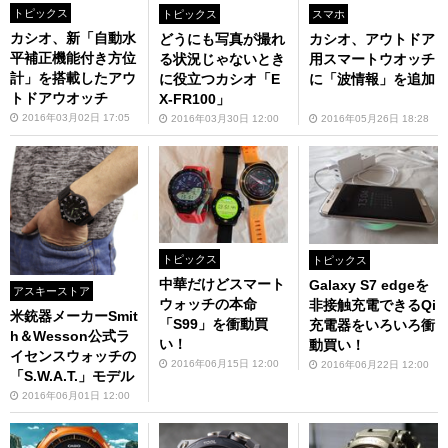
トピックス
トピックス
スマホ
カシオ、新「自動水
どうにも写真が撮れ
カシオ、アウトドア
平補正機能付き方位
る状況じゃないとき
用スマートウオッチ
計」を搭載したアウ
に役立つカシオ「E
に「波情報」を追加
トドアウオッチ
X-FR100」
2016年03月02日 17:05
2016年03月30日 12:00
2016年05月26日 18:28
トピックス
トピックス
中華だけどスマート
Galaxy S7 edgeを
アスキーストア
ウォッチの本命
非接触充電できるQi
米銃器メーカーSmit
「S99」を衝動買
充電器をいろいろ衝
h＆Wesson公式ラ
い！
動買い！
イセンスウォッチの
2016年06月15日 12:00
2016年06月22日 12:00
「S.W.A.T.」モデル
2016年06月01日 12:00