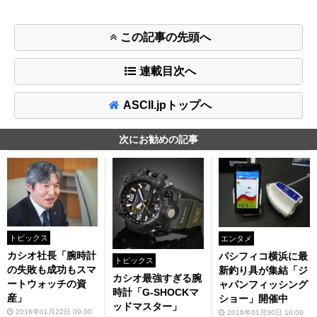
この記事の先頭へ
連載目次へ
ASCII.jpトップへ
次にお勧めの記事
トピックス
エンタメ
カシオ社長「腕時計
パシフィコ横浜に最
トピックス
の失敗も成功もスマ
新釣り具が集結「ジ
カシオ最強すぎる腕
ートウォッチの資
ャパンフィッシング
時計「G-SHOCKマ
産」
ショー」開催中
ッドマスター」
2016年01月22日 09:00
2016年01月30日 10:00