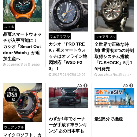
スマホ
品薄スマートウォッ
ウェアラブル
ウェアラブル
チが入手可能に！
カシオ「PRO TRE
全世界で正確な時
カシオ「Smart Out
K」初スマートウォ
刻! 世界初3つの時刻
door Watch」が追
ッチはオフライン地
取得システム搭載
加生産へ
図対応「WSD-F2
「G-SHOCK」5月1
2016年07月08日 16:00
0」！
9日発売
2017年01月05日 10:09
2017年03月01日 18:27
AD
AD
わずか1年でオーナ
最短5分で接続
ーが手放す車ランキ
ウェアラブル
ング あの日本車も
マイクロソフト、カ