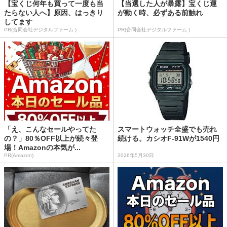
【宝くじ何年も買って一度も当
【当選した人が暴露】宝くじ運
たらない人へ】原因、はっきり
が動く時、必ずある前触れ
してます
PR(合同会社デジタルファーム )
PR(合同会社デジタルファーム )
「え、こんなセールやってた
スマートウォッチ全盛でも売れ
の？」80％OFF以上が続々登
続ける。カシオF-91Wが1540円
場！Amazonの本気が...
PR(Amazon)
2026年5月30日