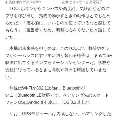
右側は操作ボタンが3つ
左側はセンサーと充電端子
TOOLボタンからコンパスや高度計、気圧計などのア
プリを呼び出し、指先で動かすときの動作はとてもなめ
らかだ。「感応的に、いいものを使っているなと感じて
もらう」（担当者）ため、調整に心をくだいたと話して
いた。
本機の未来感を担うのは、このTOOLだ。数値やグラ
フがシームレスにすいすい切り替わる様子は、まるでSF
映画に出てくるインフォメーションセンターだ。学校や
会社に行っているときも高度や気圧を確認していきた
い。
無線はWi-Fiが802.11b/g/n、Bluetoothが
v4.1（Bluetooth LE対応）で、ペアリング先のスマート
フォンOSはAndroid 4.3以上、iOS 8.2以上だ。
なお、GPSモジュールは内蔵しない。ペアリングした