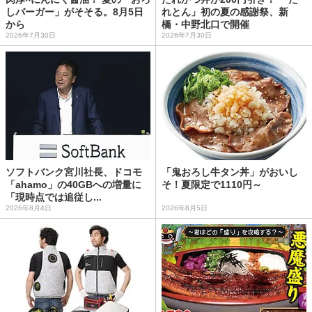
しバーガー」がそそる。8月5日
れとん」初の夏の感謝祭、新
から
橋・中野北口で開催
2026年7月30日
2026年7月30日
ソフトバンク宮川社長、ドコモ
「鬼おろし牛タン丼」がおいし
「ahamo」の40GBへの増量に
そ！夏限定で1110円～
「現時点では追従し...
2026年8月4日
2026年8月5日