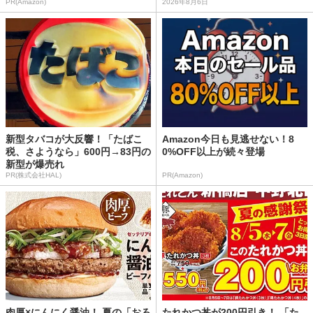
PR(Amazon)
2026年8月6日
新型タバコが大反響！「たばこ
Amazon今日も見逃せない！8
税、さようなら」600円→83円の
0%OFF以上が続々登場
新型が爆売れ
PR(株式会社HAL)
PR(Amazon)
肉厚×にんにく醤油！ 夏の「おろ
たれかつ丼が200円引き！ 「た