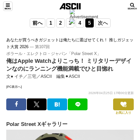
前へ
1
2
3
4
5
次へ
あなたが買うべきガジェットは俺たちに選ばせてくれ！ 推しガジェッ
ト大賞 2026
― 第107回
ポラール・エレクトロ・ジャパン「Polar Street X」
俺はApple Watchよりこっち！ ミリタリーデザイ
ンなのにランニング機能満載でひと目惚れ
文● イチ／三宅／ASCII 編集⚫︎ASCII
[PC表示へ]
2026年04月25日 17時00分更新
お気に入り
Polar Street Xギャラリー