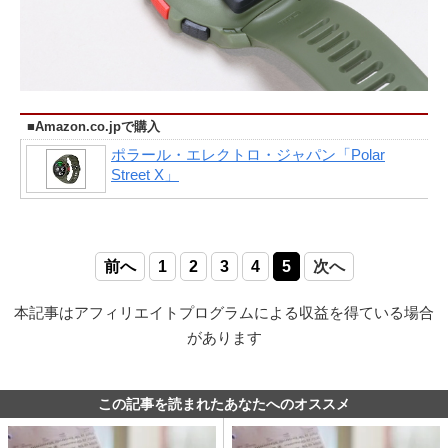
■Amazon.co.jpで購入
ポラール・エレクトロ・ジャパン「Polar
Street X」
前へ
1
2
3
4
5
次へ
本記事はアフィリエイトプログラムによる収益を得ている場合
があります
この記事を読まれたあなたへのオススメ