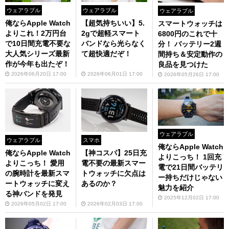
ウェアラブル
ウェアラブル
ウェアラブル
俺ならApple Watch
【超気持ちいい】5.
スマートウォッチは
よりこれ！2万円台
2gで超軽スマート
6800円のこれで十
で10日間充電不要な
バンドなら光らなく
分！ バッテリー2週
大人気シリーズ最新
て超快適だぞ！
間持ち＆安定動作の
作が今年も出たぞ！
良品を見つけた
2026年06月20日 17:00
2026年06月01日 17:00
2026年05月26日 17:00
ウェアラブル
ウェアラブル
スマホ
俺ならApple Watch
俺ならApple Watch
【神コスパ】25日充
よりこっち！ 1回充
よりこっち！ 愛用
電不要の最新スマー
電で21日間バッテリ
の腕時計を最新スマ
トウォッチに欠点は
ー持ちだけじゃない
ートウォッチに変え
あるのか？
魅力を紹介
る神バンドを発見
2025年12月02日 17:00
2026年05月02日 17:00
2026年02月03日 17:00