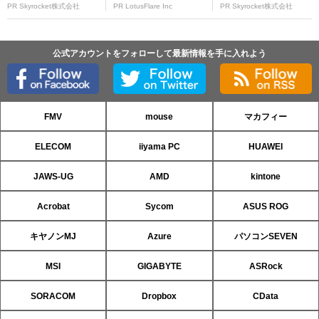
PR Skyrocket株式会社
PR LotusFlare Inc
PR Skyrocket株式会社
公式アカウントをフォローして最新情報を手に入れよう
FMV
mouse
マカフィー
ELECOM
iiyama PC
HUAWEI
JAWS-UG
AMD
kintone
Acrobat
Sycom
ASUS ROG
キヤノンMJ
Azure
パソコンSEVEN
MSI
GIGABYTE
ASRock
SORACOM
Dropbox
CData