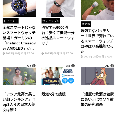
トピックス
ウェアラブル
スマホ
全然スマートじゃな
円安でも6000円
超強力なバッテリ
いスマートウォッチ
台！安くて機能十分
ー！世界で売れてい
登場！ガーミンの
の逸品スマートウォ
るスマートウォッチ
「Instinct Crossov
ッチ
はやはり高機能だっ
er AMOLED」がタ
た
フネス仕様で面白い
2025年10月30日 17:00
2025年08月23日 17:00
2025年08月09日 17:00
AD
AD
AD
「アジア最高の美し
最短5分で接続
「適度な飲酒は健康
い顔ランキング」 T
に良い」はウソ？衝
op3入りの日本人美
撃の研究結果
女は誰？