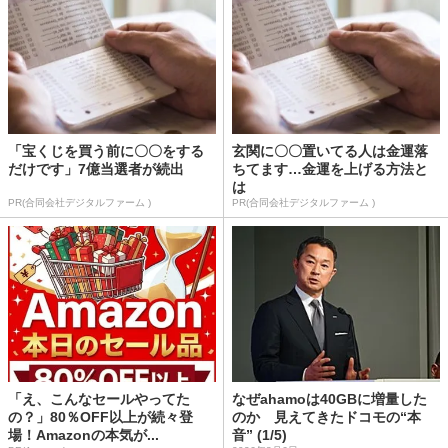
「宝くじを買う前に〇〇をする
玄関に〇〇置いてる人は金運落
だけです」7億当選者が続出
ちてます…金運を上げる方法と
は
PR(合同会社デジタルファーム )
PR(合同会社デジタルファーム )
「え、こんなセールやってた
なぜahamoは40GBに増量した
の？」80％OFF以上が続々登
のか 見えてきたドコモの“本
場！Amazonの本気が...
音” (1/5)