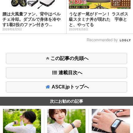
腰は大風量ファン、背中はペル
うなぎ一尾がドーン！ ラスボス
チェ冷却。ダブルで身体を冷や
級スタミナ丼が現れた 宇奈と
す1着2役のファン付きウ...
と、やってる
2026年8月5日
2026年8月6日
Recommended by
この記事の先頭へ
連載目次へ
ASCII.jpトップへ
次にお勧めの記事