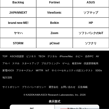
Backlog
Fortinet
ASUS
JAPANNEXT
ViewSonic
ソフマップ
brand new ME!
Belkin
HP
ヤマハ
Zoom
ソフトバンクのIoT
STORM
pCloud
ソフクリ
TOP
ASCII倶楽部
ビジネス
TECH
デジタル
iPhone/Mac
ホビー
自作PC
AV
アキバ
スマホ
スタートアップ
プログラミング+
ゲーム
格安SIM
倶楽部情報局
家電ASCII
アスキーグルメ
MITTR
IoT
サイバーセキュリティ小説コンテスト
SDGs
地方活性
サイトポリシー
プライバシーポリシー
運営会社
お問い合わせ
広告掲載
© KADOKAWA ASCII Research Laboratories, Inc. 2026
表示形式
PC
スマートフォン