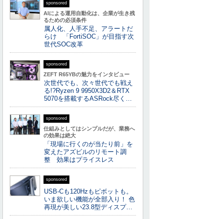
sponsored
AIによる運用自動化は、企業が生き残
るための必須条件
属人化、人手不足、アラートだ
らけ 「FortiSOC」が目指す次
世代SOC改革
sponsored
ZEFT R65YBの魅力をインタビュー
次世代でも、次々世代でも戦え
る!?Ryzen 9 9950X3D2＆RTX
5070を搭載するASRock尽く…
sponsored
仕組みとしてはシンプルだが、業務へ
の効果は絶大
「現場に行くのが当たり前」を
変えたアズビルのリモート調
整 効果はプライスレス
sponsored
USB-Cも120Hzもピボットも。
いま欲しい機能が全部入り！ 色
再現が美しい23.8型ディスプ…