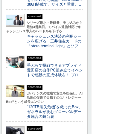
386H搭載で、サイズと重量、…
sponsored
シリーズ最小・最軽量、申し込みから
最短4営業日。モバイル通信対応でキ
ャッシュレス導入のハードルを下げる
キャッシュレス決済の利用シー
ンを広げる 三井住友カードの
「stera terminal light」とソフ…
sponsored
手ぶらで挑戦できるアプライド
豊田店の自作PC組み立てイベン
トで感動の完成体験を！ プロ…
sponsored
ガバナンスの徹底で安全を担保し、AI
活用の促進で目指すのは“トレジャー
Box”という成長エンジン
“120TB消失危機”を救ったBox。
ゼネラルが挑むグローバルデー
タ統合の舞台裏
sponsored