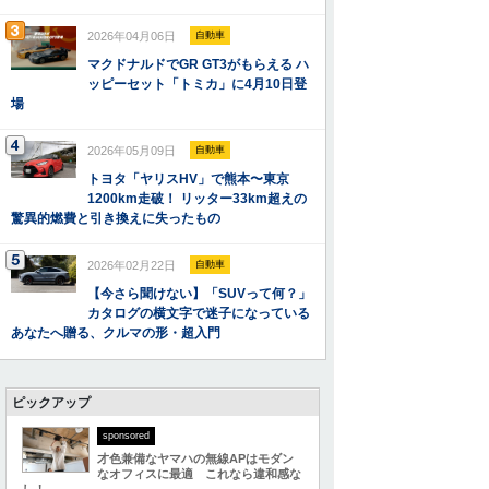
2026年04月06日
自動車
マクドナルドでGR GT3がもらえる ハ
ッピーセット「トミカ」に4月10日登
場
2026年05月09日
自動車
トヨタ「ヤリスHV」で熊本〜東京
1200km走破！ リッター33km超えの
驚異的燃費と引き換えに失ったもの
2026年02月22日
自動車
【今さら聞けない】「SUVって何？」
カタログの横文字で迷子になっている
あなたへ贈る、クルマの形・超入門
ピックアップ
sponsored
才色兼備なヤマハの無線APはモダン
なオフィスに最適 これなら違和感な