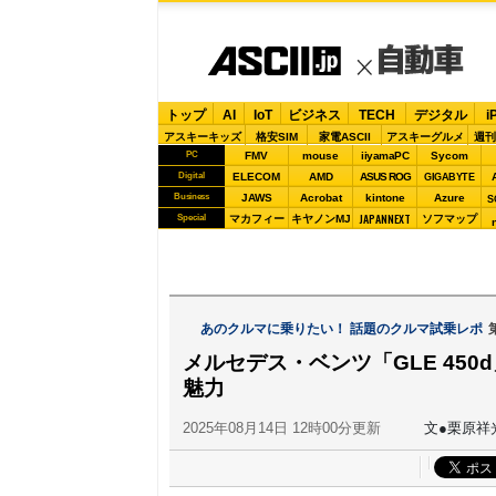
トップ
AI
IoT
ビジネス
TECH
デジタル
i
アスキーキッズ
格安SIM
家電ASCII
アスキーグルメ
週刊
PC
FMV
mouse
iiyamaPC
Sycom
Digital
ELECOM
AMD
ASUS ROG
GIGABYTE
Business
JAWS
Acrobat
kintone
Azure
S
JAPANNEXT
Special
マカフィー
キヤノンMJ
ソフマップ
あのクルマに乗りたい！ 話題のクルマ試乗レポ
メルセデス・ベンツ「GLE 45
魅力
2025年08月14日 12時00分更新
文●栗原祥