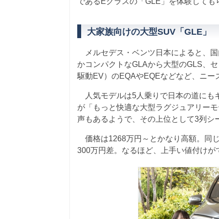
であるEクラスの「GLE」を体験しても
大家族向けの大型SUV「GLE」
メルセデス・ベンツ日本によると、国内
かコンパクトなGLAから大型のGLS、
駆動EV）のEQAやEQEなどなど、ニ
人気モデルは5人乗りで日本の道にもギ
が「もっと快適な大型ラグジュアリーモ
声もあるようで、その上位として3列シ
価格は1268万円～とかなり高額。同じ3
300万円差。なるほど、上手い値付け