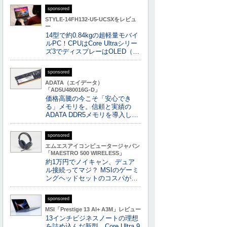
sponsored
STYLE-14FH132-U5-UCSXをレビュ
ー
14型で約0.84kgの超軽量モバイ
ルPC！CPUはCore Ultraシリー
ズ3でディスプレーはOLED（…
sponsored
ADATA（エイデータ）
「AD5U480016G-D」
価格高騰の今こそ「安心でき
る」メモリを。信頼と実績の
ADATA DDR5メモリを導入し…
sponsored
エムエスアイコンピュータージャパン
「MAESTRO 500 WIRELESS」
約1万円でノイキャン、デュア
ル接続ってマジ？ MSIのゲーミ
ングヘッドセットのコスパが…
sponsored
MSI「Prestige 13 AI+ A3M」レビュー
13インチビジネスノートの理想
を詰め込んだ新型、Core Ultra 9