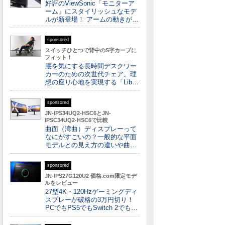
好評のViewSonic「モニターア
ーム」にスタイリッシュなモデ
ルが新登場！ アームの動きが…
sponsored
スイッチひとつで背中のS字カーブに
フィット！
腰を気にする長時間デスクワー
カーのための次世代チェア。理
想の座り心地を実現する「Lib…
sponsored
JN-IPS34UQ2-HSC6とJN-
IPSC34UQ2-HSC6で比較
曲面（湾曲）ディスプレーって
なにがすごいの？一般的な平面
モデルとの見え方の違いや曲…
sponsored
JN-IPS27G120U2 価格.com限定モデ
ルをレビュー
27型4K・120Hzゲーミングディ
スプレーが破格の3万円切り！
PCでもPS5でもSwitch 2でも…