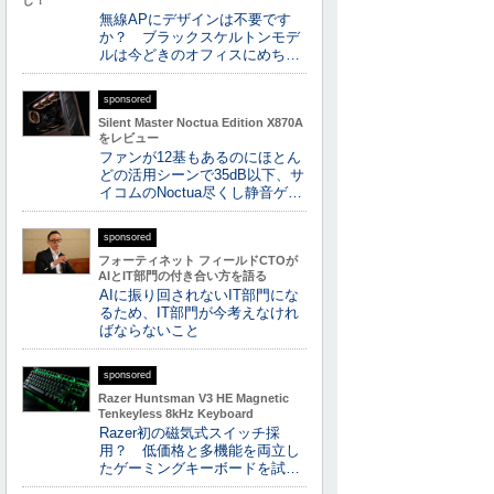
し！
無線APにデザインは不要です
か？ ブラックスケルトンモデ
ルは今どきのオフィスにめち…
sponsored
Silent Master Noctua Edition X870A
をレビュー
ファンが12基もあるのにほとん
どの活用シーンで35dB以下、サ
イコムのNoctua尽くし静音ゲ…
sponsored
フォーティネット フィールドCTOが
AIとIT部門の付き合い方を語る
AIに振り回されないIT部門にな
るため、IT部門が今考えなけれ
ばならないこと
sponsored
Razer Huntsman V3 HE Magnetic
Tenkeyless 8kHz Keyboard
Razer初の磁気式スイッチ採
用？ 低価格と多機能を両立し
たゲーミングキーボードを試…