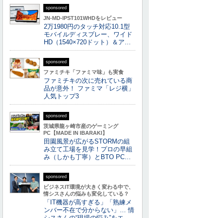
sponsored
JN-MD-IPST101WHDをレビュー
2万1980円のタッチ対応10.1型
モバイルディスプレー、ワイド
HD（1540×720ドット）＆ア…
sponsored
ファミチキ「ファミマ味」も実食
ファミチキの次に売れている商
品が意外！ ファミマ「レジ横」
人気トップ3
sponsored
茨城県龍ヶ崎市産のゲーミング
PC【MADE IN IBARAKI】
田園風景が広がるSTORMの組
み立て工場を見学！プロの早組
み（しかも丁寧）とBTO PC…
sponsored
ビジネスIT環境が大きく変わる中で、
情シスさんの悩みも変化している？
「IT機器が高すぎる」「熟練メ
ンバー不在で分からない」… 情
シスさんの“現場の悩み”をエ…