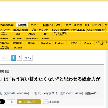
Phone/Mac
自動車
ホビー
自作PC
AV
アキバ
スマホ
ゲ
スタートアップ
アスキー
TeamLeaders
プログラミング+
SDGs
地方活性
PUACL2026
ChallengersJP
パソコン
ゲーミングPC
MSI
ASUS
HP
STORM
SEVEN
ASRock
HUAWEI
ViewSonic
Belkin
ソフトバンクの
Dropbox
CData
Backlog
Fortinet
ヤマハ
Zoom
ORACOM
IoT
brand
pCloud
new ME!
前へ
1
2
次へ
第551回
0d」は”もう買い替えたくない”と思わせる総合力が
光（
@yosh_kurihara
） モデル●寺坂ユミ（
@129ym_afilia
）編集●ASCII
お気に入り
一覧