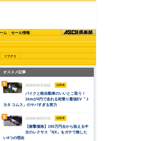
ーム
セール情報
ソフクリ
オススメ記事
2026年05月30日
自動車
バイクと軽自動車のいいとこ取り！
1kmが4円で走れる街乗り最強EV「ト
ヨタ コムス」のヤバすぎる実力
2026年06月07日
自動車
【衝撃価格】190万円台から狙える中
古のレクサス「NX」をガチで推した
い4つの理由