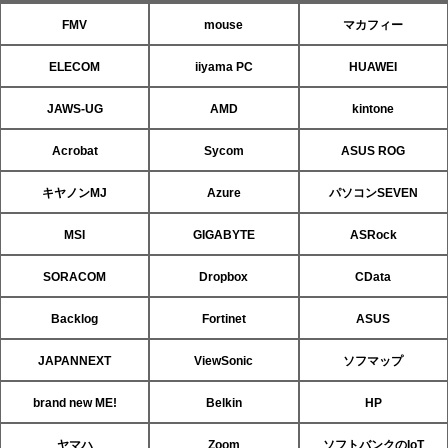
FMV
mouse
マカフィー
ELECOM
iiyama PC
HUAWEI
JAWS-UG
AMD
kintone
Acrobat
Sycom
ASUS ROG
キヤノンMJ
Azure
パソコンSEVEN
MSI
GIGABYTE
ASRock
SORACOM
Dropbox
CData
Backlog
Fortinet
ASUS
JAPANNEXT
ViewSonic
ソフマップ
brand new ME!
Belkin
HP
ヤマハ
Zoom
ソフトバンクのIoT