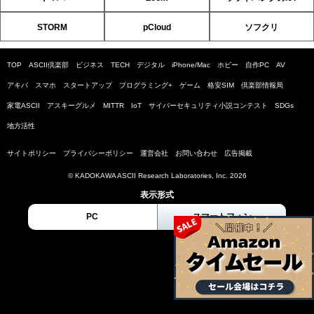
STORM
pCloud
ソフクリ
TOP
ASCII倶楽部
ビジネス
TECH
デジタル
iPhone/Mac
ホビー
自作PC
AV
アキバ
スマホ
スタートアップ
プログラミング+
ゲーム
格安SIM
倶楽部情報局
家電ASCII
アスキーグルメ
MITTR
IoT
サイバーセキュリティ小説コンテスト
SDGs
地方活性
サイトポリシー
プライバシーポリシー
運営会社
お問い合わせ
広告掲載
© KADOKAWA ASCII Research Laboratories, Inc. 2026
表示形式
PC
スマートフォン