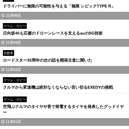
ドライバーに無限の可能性を与える「無限 シビックTYPE R」
11月06日
ゲーム・ホビー
日向坂46も応援のドローンレースを支えるauの5G技術
11月04日
自動車
ロードスター30周年の次の話を開発主査に聞いた
11月02日
ゲーム・ホビー
クルマから変速機は絶対なくならない言い切るEXEDYの挑戦
ゲーム・ホビー
空飛ぶクルマのタイヤや苔で発電するタイヤを発表したグッドイヤ
ー
11月01日