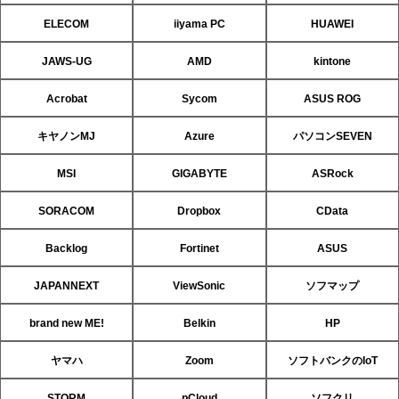
ELECOM
iiyama PC
HUAWEI
JAWS-UG
AMD
kintone
Acrobat
Sycom
ASUS ROG
キヤノンMJ
Azure
パソコンSEVEN
MSI
GIGABYTE
ASRock
SORACOM
Dropbox
CData
Backlog
Fortinet
ASUS
JAPANNEXT
ViewSonic
ソフマップ
brand new ME!
Belkin
HP
ヤマハ
Zoom
ソフトバンクのIoT
STORM
pCloud
ソフクリ