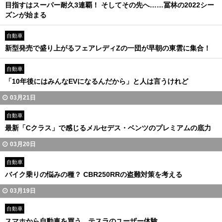
目指すはスーパー耐久3連覇！ そしてその先へ……冨林の2022シー
ズンが始まる
自動車
新型発売で盛り上がるフェアレディZの一団が早朝の東雲に集合！
自動車
「10年後にはみんなEVになるんだから」と人は言うけれど
03月21日
自動車
最新「Cクラス」で感じるメルセデス・ベンツのプレミアムの底力
03月20日
自動車
バイク乗りの悩みの種？ CBR250RRの盗難対策を考える
03月19日
自動車
スマホから自動車を買う テスラのユーザー体験