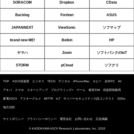
SORACOM
Dropbox
CData
Backlog
Fortinet
ASUS
JAPANNEXT
ViewSonic
ソフマップ
brand new ME!
Belkin
HP
ヤマハ
Zoom
ソフトバンクのIoT
STORM
pCloud
ソフクリ
TOP
ASCII倶楽部
ビジネス
TECH
デジタル
iPhone/Mac
ホビー
自作PC
AV
アキバ
スマホ
スタートアップ
プログラミング+
ゲーム
格安SIM
倶楽部情報局
家電ASCII
アスキーグルメ
MITTR
IoT
サイバーセキュリティ小説コンテスト
SDGs
地方活性
サイトポリシー
プライバシーポリシー
運営会社
お問い合わせ
広告掲載
© KADOKAWA ASCII Research Laboratories, Inc. 2026