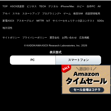
TOP
ASCII倶楽部
ビジネス
TECH
デジタル
iPhone/Mac
ホビー
自作PC
AV
アキバ
スマホ
スタートアップ
プログラミング+
ゲーム
格安SIM
倶楽部情報局
家電ASCII
アスキーグルメ
MITTR
IoT
サイバーセキュリティ小説コンテスト
SDGs
地方活性
サイトポリシー
プライバシーポリシー
運営会社
お問い合わせ
広告掲載
© KADOKAWA ASCII Research Laboratories, Inc. 2026
表示形式
PC
スマートフォン