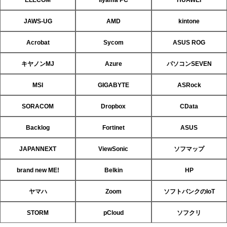
JAWS-UG
AMD
kintone
Acrobat
Sycom
ASUS ROG
キヤノンMJ
Azure
パソコンSEVEN
MSI
GIGABYTE
ASRock
SORACOM
Dropbox
CData
Backlog
Fortinet
ASUS
JAPANNEXT
ViewSonic
ソフマップ
brand new ME!
Belkin
HP
ヤマハ
Zoom
ソフトバンクのIoT
STORM
pCloud
ソフクリ