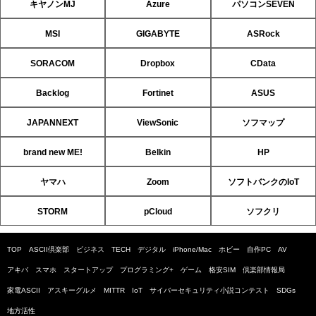
キヤノンMJ
Azure
パソコンSEVEN
MSI
GIGABYTE
ASRock
SORACOM
Dropbox
CData
Backlog
Fortinet
ASUS
JAPANNEXT
ViewSonic
ソフマップ
brand new ME!
Belkin
HP
ヤマハ
Zoom
ソフトバンクのIoT
STORM
pCloud
ソフクリ
TOP
ASCII倶楽部
ビジネス
TECH
デジタル
iPhone/Mac
ホビー
自作PC
AV
アキバ
スマホ
スタートアップ
プログラミング+
ゲーム
格安SIM
倶楽部情報局
家電ASCII
アスキーグルメ
MITTR
IoT
サイバーセキュリティ小説コンテスト
SDGs
地方活性