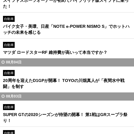
スイフトスポーツオーナーが初めてハイブリッド版スイフトに乗っ
た！
自動車
バイク女子・美環、日産「NOTE e-POWER NISMO S」でホットハ
ッチの未来を感じる
自動車
マツダ ロードスターRF 維持費が高いって本当ですか？
08月04日
自動車
20周年を迎えたD1GPが開幕！ TOYOの川畑真人が「夜間水中戦
闘」を制す
08月03日
自動車
SUPER GTの2020シーズンが待望の開幕！ 第1戦はGRスープラ祭
り！
自動車