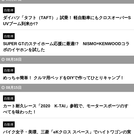
自動車
ダイハツ「タフト（TAFT）」試乗！ 軽自動車にもクロスオーバーS
UVブーム到来か!?
自動車
SUPER GTのステイホーム応援に最適!? NISMO×KENWOODコラ
ボのイヤホンを試した
08月16日
自動車
めっちゃ簡単！ クルマ用ベッドをDIYで作ってひとりキャンプ！
08月15日
自動車
カート耐久レース「2020 K-TAI」参戦で、モータースポーツのす
べてを味わった！
自動車
バイク女子・美環、三菱「eKクロス スペース」でハイトワゴンの実