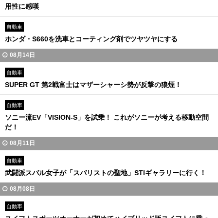
用性に感嘆
自動車
ホンダ・S660を洗車とコーティング剤でツヤツヤにする
08月14日
自動車
SUPER GT 第2戦富士はマザーシャーシ勢が反撃の狼煙！
自動車
ソニー流EV「VISION-S」を試乗！ これがソニーが考える移動空間
だ！
08月11日
自動車
武闘派スバル女子が「スバリストの聖地」STIギャラリーに行く！
08月08日
自動車