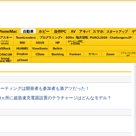
Phone/Mac
自動車
ホビー
自作PC
AV
アキバ
スマホ
ゲ
スタートアップ
アスキー
TeamLeaders
プログラミング+
SDGs
地方活性
PUACL2026
ChallengersJP
パソコン
ゲーミングPC
MSI
ASUS
HP
STORM
SEVEN
ASRock
HUAWEI
ViewSonic
Belkin
ソフトバンクの
Dropbox
CData
Backlog
Fortinet
ヤマハ
Zoom
ORACOM
IoT
brand
pCloud
new ME!
ナーズミーティングは開発者も参加者も激アツだった！
内1000ヵ所に超急速充電器設置のテラチャージはどんなモデル？