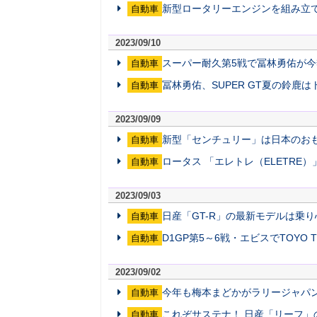
新型ロータリーエンジンを組み立て
自動車
2023/09/10
スーパー耐久第5戦で冨林勇佑が今
自動車
冨林勇佑、SUPER GT夏の鈴
自動車
2023/09/09
新型「センチュリー」は日本のお
自動車
ロータス 「エレトレ（ELETRE）
自動車
2023/09/03
日産「GT-R」の最新モデルは乗
自動車
D1GP第5～6戦・エビスでTOYO
自動車
2023/09/02
今年も梅本まどかがラリージャパン
自動車
これぞサステナ！ 日産「リーフ
自動車