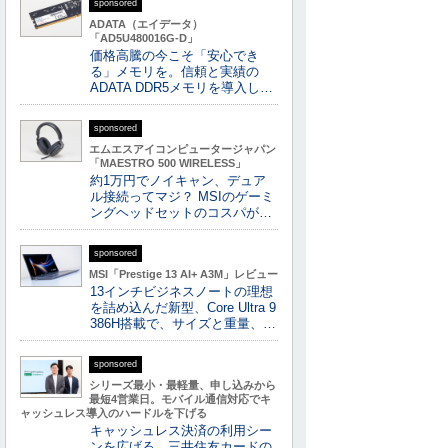
sponsored
ADATA（エイデータ）
「AD5U480016G-D」
価格高騰の今こそ「安心でき
る」メモリを。信頼と実績の
ADATA DDR5メモリを導入し…
sponsored
エムエスアイコンピュータージャパン
「MAESTRO 500 WIRELESS」
約1万円でノイキャン、デュア
ル接続ってマジ？ MSIのゲーミ
ングヘッドセットのコスパが…
sponsored
MSI「Prestige 13 AI+ A3M」レビュー
13インチビジネスノートの理想
を詰め込んだ新型、Core Ultra 9
386H搭載で、サイズと重量、…
sponsored
シリーズ最小・最軽量、申し込みから
最短4営業日。モバイル通信対応でキ
ャッシュレス導入のハードルを下げる
キャッシュレス決済の利用シー
ンを広げる 三井住友カードの