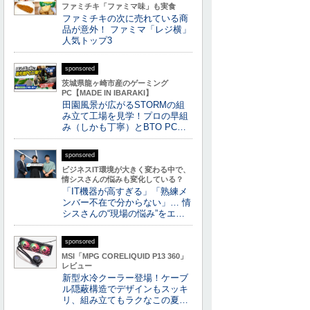
ファミチキ「ファミマ味」も実食
ファミチキの次に売れている商
品が意外！ ファミマ「レジ横」
人気トップ3
sponsored
茨城県龍ヶ崎市産のゲーミング
PC【MADE IN IBARAKI】
田園風景が広がるSTORMの組
み立て工場を見学！プロの早組
み（しかも丁寧）とBTO PC…
sponsored
ビジネスIT環境が大きく変わる中で、
情シスさんの悩みも変化している？
「IT機器が高すぎる」「熟練メ
ンバー不在で分からない」… 情
シスさんの“現場の悩み”をエ…
sponsored
MSI「MPG CORELIQUID P13 360」
レビュー
新型水冷クーラー登場！ケーブ
ル隠蔽構造でデザインもスッキ
リ、組み立てもラクなこの夏…