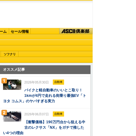
ーム
セール情報
ソフクリ
オススメ記事
2026年05月30日
自動車
バイクと軽自動車のいいとこ取り！
1kmが4円で走れる街乗り最強EV「ト
ヨタ コムス」のヤバすぎる実力
2026年06月07日
自動車
【衝撃価格】190万円台から狙える中
古のレクサス「NX」をガチで推した
い4つの理由