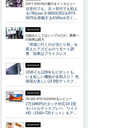
ZEFT R65YBの魅力をインタビュー
次世代でも、次々世代でも戦え
る!?Ryzen 9 9950X3D2＆RTX
5070を搭載するASRock尽く…
sponsored
仕組みとしてはシンプルだが、業務へ
の効果は絶大
「現場に行くのが当たり前」を
変えたアズビルのリモート調
整 効果はプライスレス
sponsored
USB-Cも120Hzもピボットも。
いま欲しい機能が全部入り！ 色
再現が美しい23.8型ディスプ…
sponsored
JN-MD-IPST101WHDをレビュー
2万1980円のタッチ対応10.1型
モバイルディスプレー、ワイド
HD（1540×720ドット）＆ア…
sponsored