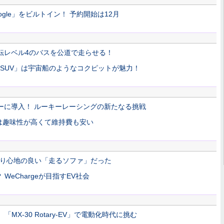
oogle」をビルトイン！ 予約開始は12月
転レベル4のバスを公道で走らせる！
 SUV」は宇宙船のようなコクピットが魅力！
ーに導入！ ルーキーレーシングの新たなる挑戦
は趣味性が高くて維持費も安い
乗り心地の良い「走るソファ」だった
eChargeが目指すEV社会
X-30 Rotary-EV」で電動化時代に挑む