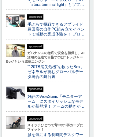
「stera terminal light」とソフ…
sponsored
手ぶらで挑戦できるアプライド
豊田店の自作PC組み立てイベン
トで感動の完成体験を！ プロ…
sponsored
ガバナンスの徹底で安全を担保し、AI
活用の促進で目指すのは“トレジャー
Box”という成長エンジン
“120TB消失危機”を救ったBox。
ゼネラルが挑むグローバルデー
タ統合の舞台裏
sponsored
好評のViewSonic「モニターア
ーム」にスタイリッシュなモデ
ルが新登場！ アームの動きが…
sponsored
スイッチひとつで背中のS字カーブに
フィット！
腰を気にする長時間デスクワー