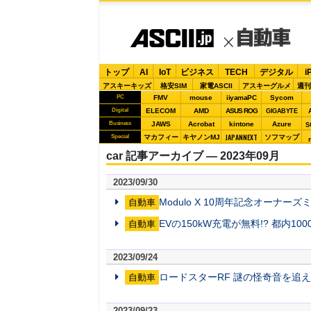
トップ
AI
IoT
ビジネス
TECH
デジタル
i
アスキーキッズ
格安SIM
家電ASCII
アスキーグルメ
週刊
PC
FMV
mouse
iiyamaPC
Sycom
Digital
ELECOM
AMD
ASUS ROG
GIGABYTE
Business
JAWS
Acrobat
kintone
Azure
S
JAPANNEXT
Special
マカフィー
キヤノンMJ
ソフマップ
car 記事アーカイブ ― 2023年09月
2023/09/30
Modulo X 10周年記念オー
自動車
EVの150kW充電が無料!? 都
自動車
2023/09/24
ロードスターRF 謎の怪奇音を追え
自動車
2023/09/23