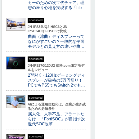
カーのための次世代チェア。理
想の座り心地を実現する「Lib…
sponsored
JN-IPS34UQ2-HSC6とJN-
IPSC34UQ2-HSC6で比較
曲面（湾曲）ディスプレーって
なにがすごいの？一般的な平面
モデルとの見え方の違いや曲…
sponsored
JN-IPS27G120U2 価格.com限定モデ
ルをレビュー
27型4K・120Hzゲーミングディ
スプレーが破格の3万円切り！
PCでもPS5でもSwitch 2でも…
sponsored
AIによる運用自動化は、企業が生き残
るための必須条件
属人化、人手不足、アラートだ
らけ 「FortiSOC」が目指す次
世代SOC改革
sponsored