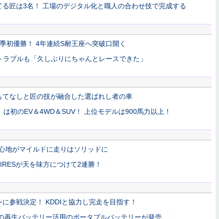
る匠は3名！ 工場のデジタル化と職人の合わせ技で完成する
季初優勝！ 4年連続S耐王座へ突破口開く
鹿はトラブルも「久しぶりにちゃんとレースできた」
もてなしと匠の技が融合した選ばれし者の車
」は初のEV＆4WD＆SUV！ 上位モデルは900馬力以上！
り心地がマイルドに走りはソリッドに
 TIRESが天を味方につけて2連勝！
に参戦決定！ KDDIと協力し完走を目指す！
」の再生バッテリー活用のポータブルバッテリーが発売