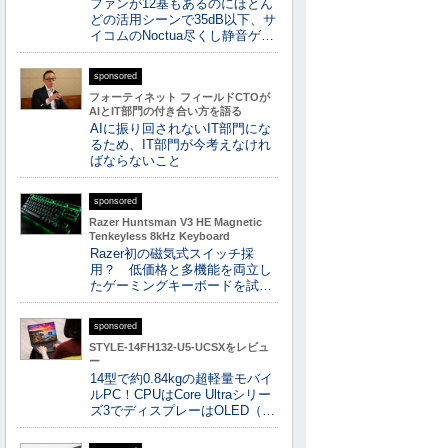
ファンが12基もあるのにほとん
どの活用シーンで35dB以下、サ
イコムのNoctua尽くし静音ゲ…
sponsored
フォーティネット フィールドCTOが
AIとIT部門の付き合い方を語る
AIに振り回されないIT部門にな
るため、IT部門が今考えなけれ
ばならないこと
sponsored
Razer Huntsman V3 HE Magnetic
Tenkeyless 8kHz Keyboard
Razer初の磁気式スイッチ採
用？ 低価格と多機能を両立し
たゲーミングキーボードを試…
sponsored
STYLE-14FH132-U5-UCSXをレビュ
ー
14型で約0.84kgの超軽量モバイ
ルPC！CPUはCore Ultraシリー
ズ3でディスプレーはOLED（…