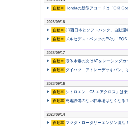
Hondaの新型アコードは「OK! G
自動車
2023/09/18
JR西日本とソフトバンク、自動運
自動車
メルセデス・ベンツのEVの「EQS
自動車
2023/09/17
液体水素の次はATをレーシングカ
自動車
ダイハツ「アトレーデッキバン」
自動車
2023/09/16
シトロエン「C3 エアクロス」は
自動車
充電設備のない駐車場はなくなる？ W
自動車
2023/09/14
マツダ・ロータリーエンジン復活！ 「M
自動車