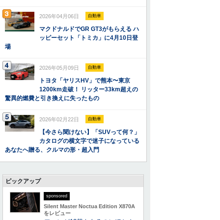
2026年04月06日
自動車
マクドナルドでGR GT3がもらえる ハ
ッピーセット「トミカ」に4月10日登
場
2026年05月09日
自動車
トヨタ「ヤリスHV」で熊本〜東京
1200km走破！ リッター33km超えの
驚異的燃費と引き換えに失ったもの
2026年02月22日
自動車
【今さら聞けない】「SUVって何？」
カタログの横文字で迷子になっている
あなたへ贈る、クルマの形・超入門
ピックアップ
sponsored
Silent Master Noctua Edition X870A
をレビュー