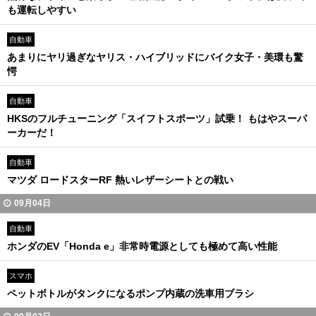
も運転しやすい
自動車
あまりにヤリ過ぎなヤリス・ハイブリッドにバイク女子・美環も驚
愕
自動車
HKSのフルチューニング「スイフトスポーツ」試乗！ もはやスーパ
ーカーだ！
自動車
マツダ ロードスターRF 熱いレザーシートとの戦い
09月04日
自動車
ホンダのEV「Honda e」非常時電源としても極めて高い性能
スマホ
ペットボトルがタンクになるポンプ内蔵の洗車用ブラシ