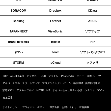
MSI
GIGABYTE
ASRock
SORACOM
Dropbox
CData
Backlog
Fortinet
ASUS
JAPANNEXT
ViewSonic
ソフマップ
brand new ME!
Belkin
HP
ヤマハ
Zoom
ソフトバンクのIoT
STORM
pCloud
ソフクリ
TOP
ASCII倶楽部
ビジネス
TECH
デジタル
iPhone/Mac
ホビー
自作PC
AV
アキバ
スマホ
スタートアップ
プログラミング+
ゲーム
格安SIM
倶楽部情報局
家電ASCII
アスキーグルメ
MITTR
IoT
サイバーセキュリティ小説コンテスト
SDGs
地方活性
サイトポリシー
プライバシーポリシー
運営会社
お問い合わせ
広告掲載