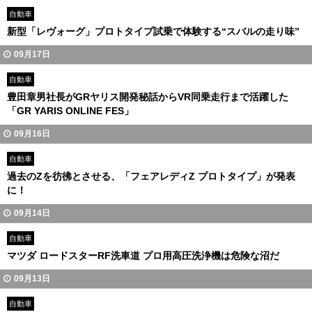
自動車
新型「レヴォーグ」プロトタイプ試乗で体験する“スバルの走り味”
09月17日
自動車
豊田章男社長がGRヤリス開発秘話からVR同乗走行まで活躍した
「GR YARIS ONLINE FES」
09月16日
自動車
過去のZを彷彿とさせる、「フェアレディZ プロトタイプ」が発表
に！
09月14日
自動車
マツダ ロードスターRF洗車道 プロ用高圧洗浄機は危険な沼だ
09月13日
自動車