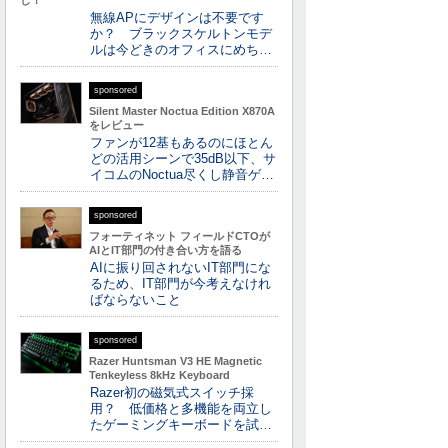
し！
無線APにデザインは不要です
か？ ブラックスケルトンモデ
ルは今どきのオフィスにめち…
sponsored
Silent Master Noctua Edition X870A
をレビュー
ファンが12基もあるのにほとん
どの活用シーンで35dB以下、サ
イコムのNoctua尽くし静音ゲ…
sponsored
フォーティネット フィールドCTOが
AIとIT部門の付き合い方を語る
AIに振り回されないIT部門にな
るため、IT部門が今考えなけれ
ばならないこと
sponsored
Razer Huntsman V3 HE Magnetic
Tenkeyless 8kHz Keyboard
Razer初の磁気式スイッチ採
用？ 低価格と多機能を両立し
たゲーミングキーボードを試…