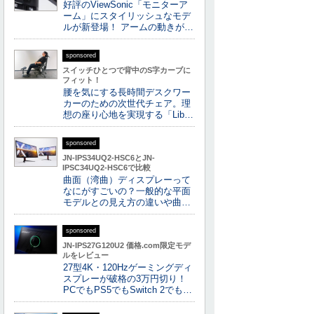
好評のViewSonic「モニターア
ーム」にスタイリッシュなモデ
ルが新登場！ アームの動きが…
sponsored
スイッチひとつで背中のS字カーブに
フィット！
腰を気にする長時間デスクワー
カーのための次世代チェア。理
想の座り心地を実現する「Lib…
sponsored
JN-IPS34UQ2-HSC6とJN-
IPSC34UQ2-HSC6で比較
曲面（湾曲）ディスプレーって
なにがすごいの？一般的な平面
モデルとの見え方の違いや曲…
sponsored
JN-IPS27G120U2 価格.com限定モデ
ルをレビュー
27型4K・120Hzゲーミングディ
スプレーが破格の3万円切り！
PCでもPS5でもSwitch 2でも…