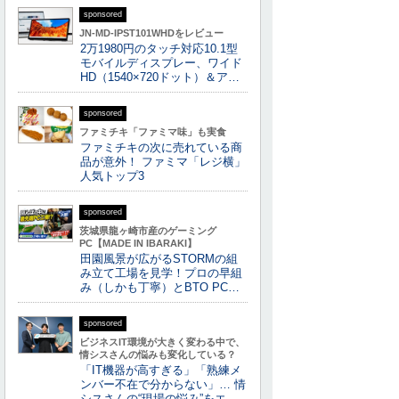
sponsored
JN-MD-IPST101WHDをレビュー
2万1980円のタッチ対応10.1型
モバイルディスプレー、ワイド
HD（1540×720ドット）＆ア…
sponsored
ファミチキ「ファミマ味」も実食
ファミチキの次に売れている商
品が意外！ ファミマ「レジ横」
人気トップ3
sponsored
茨城県龍ヶ崎市産のゲーミング
PC【MADE IN IBARAKI】
田園風景が広がるSTORMの組
み立て工場を見学！プロの早組
み（しかも丁寧）とBTO PC…
sponsored
ビジネスIT環境が大きく変わる中で、
情シスさんの悩みも変化している？
「IT機器が高すぎる」「熟練メ
ンバー不在で分からない」… 情
シスさんの“現場の悩み”をエ…