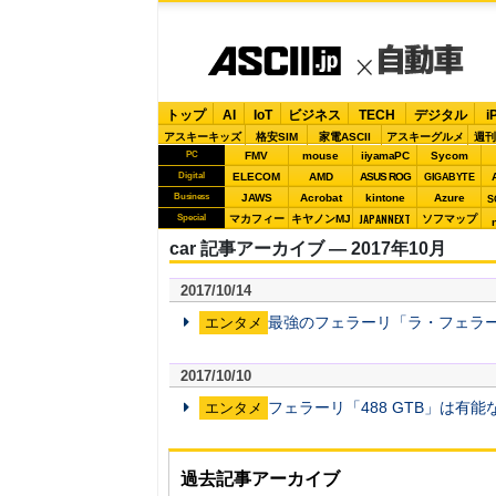
トップ
AI
IoT
ビジネス
TECH
デジタル
i
アスキーキッズ
格安SIM
家電ASCII
アスキーグルメ
週刊
PC
FMV
mouse
iiyamaPC
Sycom
Digital
ELECOM
AMD
ASUS ROG
GIGABYTE
Business
JAWS
Acrobat
kintone
Azure
S
JAPANNEXT
Special
マカフィー
キヤノンMJ
ソフマップ
car 記事アーカイブ ― 2017年10月
2017/10/14
最強のフェラーリ「ラ・フェラー
エンタメ
2017/10/10
フェラーリ「488 GTB」は有
エンタメ
過去記事アーカイブ