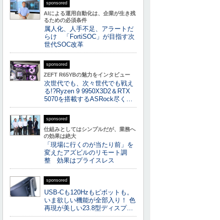
sponsored
AIによる運用自動化は、企業が生き残
るための必須条件
属人化、人手不足、アラートだ
らけ 「FortiSOC」が目指す次
世代SOC改革
sponsored
ZEFT R65YBの魅力をインタビュー
次世代でも、次々世代でも戦え
る!?Ryzen 9 9950X3D2＆RTX
5070を搭載するASRock尽く…
sponsored
仕組みとしてはシンプルだが、業務へ
の効果は絶大
「現場に行くのが当たり前」を
変えたアズビルのリモート調
整 効果はプライスレス
sponsored
USB-Cも120Hzもピボットも。
いま欲しい機能が全部入り！ 色
再現が美しい23.8型ディスプ…