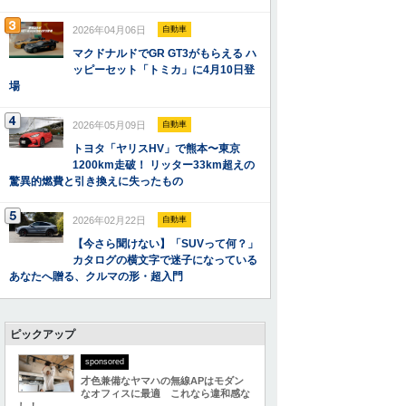
2026年04月06日
自動車
マクドナルドでGR GT3がもらえる ハ
ッピーセット「トミカ」に4月10日登
場
2026年05月09日
自動車
トヨタ「ヤリスHV」で熊本〜東京
1200km走破！ リッター33km超えの
驚異的燃費と引き換えに失ったもの
2026年02月22日
自動車
【今さら聞けない】「SUVって何？」
カタログの横文字で迷子になっている
あなたへ贈る、クルマの形・超入門
ピックアップ
sponsored
才色兼備なヤマハの無線APはモダン
なオフィスに最適 これなら違和感な