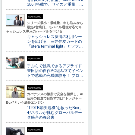
386H搭載で、サイズと重量、…
sponsored
シリーズ最小・最軽量、申し込みから
最短4営業日。モバイル通信対応でキ
ャッシュレス導入のハードルを下げる
キャッシュレス決済の利用シー
ンを広げる 三井住友カードの
「stera terminal light」とソフ…
sponsored
手ぶらで挑戦できるアプライド
豊田店の自作PC組み立てイベン
トで感動の完成体験を！ プロ…
sponsored
ガバナンスの徹底で安全を担保し、AI
活用の促進で目指すのは“トレジャー
Box”という成長エンジン
“120TB消失危機”を救ったBox。
ゼネラルが挑むグローバルデー
タ統合の舞台裏
sponsored