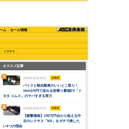
ーム
セール情報
ソフクリ
オススメ記事
2026年05月30日
自動車
バイクと軽自動車のいいとこ取り！
1kmが4円で走れる街乗り最強EV「ト
ヨタ コムス」のヤバすぎる実力
2026年06月07日
自動車
【衝撃価格】190万円台から狙える中
古のレクサス「NX」をガチで推した
い4つの理由