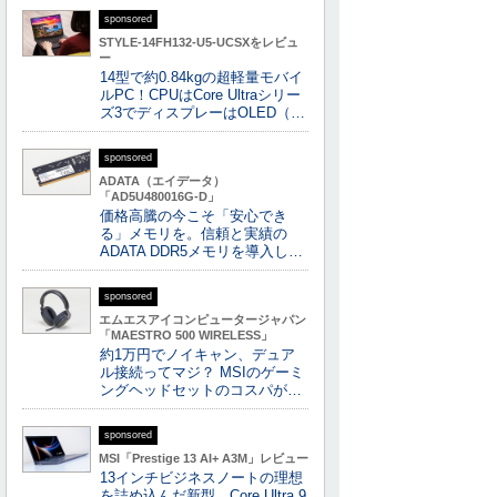
sponsored
STYLE-14FH132-U5-UCSXをレビュ
ー
14型で約0.84kgの超軽量モバイ
ルPC！CPUはCore Ultraシリー
ズ3でディスプレーはOLED（…
sponsored
ADATA（エイデータ）
「AD5U480016G-D」
価格高騰の今こそ「安心でき
る」メモリを。信頼と実績の
ADATA DDR5メモリを導入し…
sponsored
エムエスアイコンピュータージャパン
「MAESTRO 500 WIRELESS」
約1万円でノイキャン、デュア
ル接続ってマジ？ MSIのゲーミ
ングヘッドセットのコスパが…
sponsored
MSI「Prestige 13 AI+ A3M」レビュー
13インチビジネスノートの理想
を詰め込んだ新型、Core Ultra 9