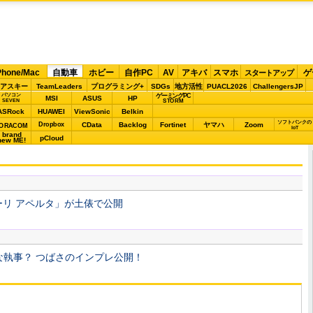
Phone/Mac
自動車
ホビー
自作PC
AV
アキバ
スマホ
ゲ
スタートアップ
アスキー
TeamLeaders
プログラミング+
SDGs
地方活性
PUACL2026
ChallengersJP
パソコン
ゲーミングPC
MSI
ASUS
HP
STORM
SEVEN
ASRock
HUAWEI
ViewSonic
Belkin
ソフトバンクの
Dropbox
CData
Backlog
Fortinet
ヤマハ
Zoom
ORACOM
IoT
brand
pCloud
new ME!
リ アペルタ」が土俵で公開
能な執事？ つばさのインプレ公開！