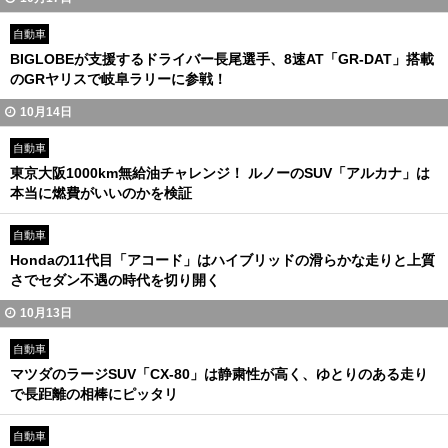
自動車
BIGLOBEが支援するドライバー長尾選手、8速AT「GR-DAT」搭載
のGRヤリスで岐阜ラリーに参戦！
10月14日
自動車
東京大阪1000km無給油チャレンジ！ ルノーのSUV「アルカナ」は
本当に燃費がいいのかを検証
自動車
Hondaの11代目「アコード」はハイブリッドの滑らかな走りと上質
さでセダン不遇の時代を切り開く
10月13日
自動車
マツダのラージSUV「CX-80」は静粛性が高く、ゆとりのある走り
で長距離の相棒にピッタリ
自動車