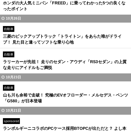
ホンダの大人気ミニバン「FREED」に乗ってわかった5つの良くな
ったポイント
10月26日
自動車
三菱のピックアップトラック「トライトン」をあらた唯がドライ
ブ！ 見た目と違ってソフトな乗り心地
自動車
ラリーカーが先祖！ 走りのセダン・アウディ「RS3セダン」の上質
な走りにアイドルもご満悦
10月23日
自動車
山も川も余裕で走破！ 究極のEVオフローダー・メルセデス・ベンツ
「G580」が日本登場
10月21日
sponsored
ランボルギーニコラボのPCケース採用BTOPCが出ただと？ よし本