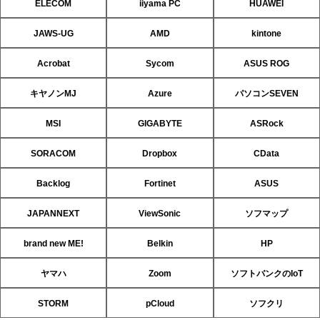
ELECOM
iiyama PC
HUAWEI
JAWS-UG
AMD
kintone
Acrobat
Sycom
ASUS ROG
キヤノンMJ
Azure
パソコンSEVEN
MSI
GIGABYTE
ASRock
SORACOM
Dropbox
CData
Backlog
Fortinet
ASUS
JAPANNEXT
ViewSonic
ソフマップ
brand new ME!
Belkin
HP
ヤマハ
Zoom
ソフトバンクのIoT
STORM
pCloud
ソフクリ