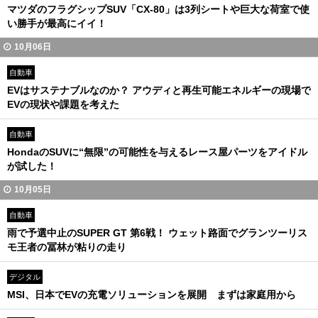
マツダのフラグシップSUV「CX-80」は3列シートや巨大な荷室で使
い勝手が最高にイイ！
10月06日
自動車
EVはサステナブルなのか？ アウディと再生可能エネルギーの現場で
EVの現状や課題を考えた
自動車
HondaのSUVに“無限”の可能性を与えるレース屋パーツをアイドル
が試した！
10月05日
自動車
雨で予選中止のSUPER GT 第6戦！ ウェット路面でグランツーリス
モ王者の冨林が粘りの走り
デジタル
MSI、日本でEVの充電ソリューションを展開 まずは家庭用から