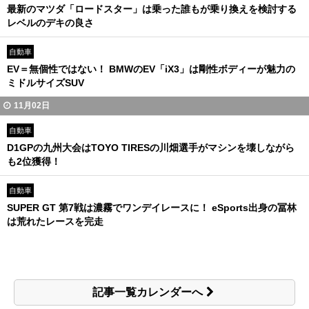
最新のマツダ「ロードスター」は乗った誰もが乗り換えを検討する
レベルのデキの良さ
自動車
EV＝無個性ではない！ BMWのEV「iX3」は剛性ボディーが魅力の
ミドルサイズSUV
11月02日
自動車
D1GPの九州大会はTOYO TIRESの川畑選手がマシンを壊しながら
も2位獲得！
自動車
SUPER GT 第7戦は濃霧でワンデイレースに！ eSports出身の冨林
は荒れたレースを完走
記事一覧カレンダーへ