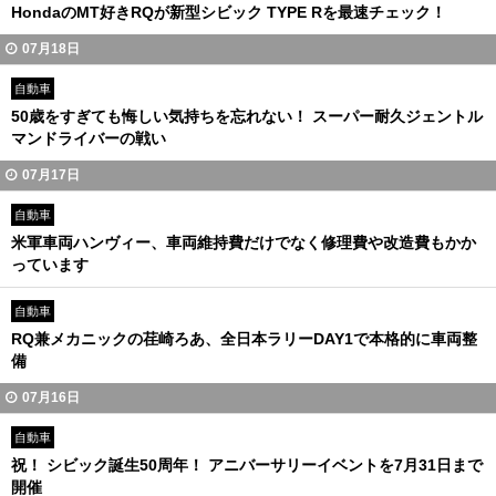
HondaのMT好きRQが新型シビック TYPE Rを最速チェック！
07月18日
自動車
50歳をすぎても悔しい気持ちを忘れない！ スーパー耐久ジェントル
マンドライバーの戦い
07月17日
自動車
米軍車両ハンヴィー、車両維持費だけでなく修理費や改造費もかか
っています
自動車
RQ兼メカニックの荏崎ろあ、全日本ラリーDAY1で本格的に車両整
備
07月16日
自動車
祝！ シビック誕生50周年！ アニバーサリーイベントを7月31日まで
開催