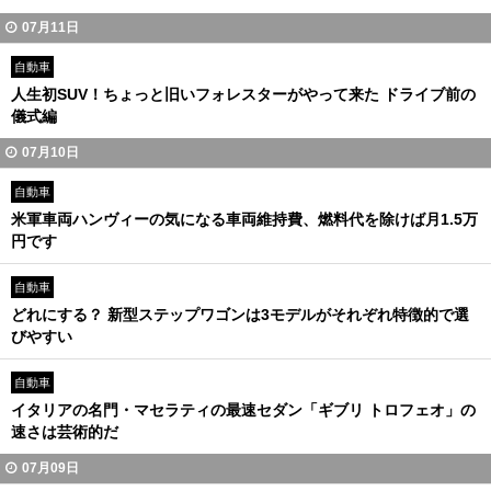
07月11日
自動車
人生初SUV！ちょっと旧いフォレスターがやって来た ドライブ前の
儀式編
07月10日
自動車
米軍車両ハンヴィーの気になる車両維持費、燃料代を除けば月1.5万
円です
自動車
どれにする？ 新型ステップワゴンは3モデルがそれぞれ特徴的で選
びやすい
自動車
イタリアの名門・マセラティの最速セダン「ギブリ トロフェオ」の
速さは芸術的だ
07月09日