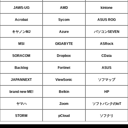
JAWS-UG
AMD
kintone
Acrobat
Sycom
ASUS ROG
キヤノンMJ
Azure
パソコンSEVEN
MSI
GIGABYTE
ASRock
SORACOM
Dropbox
CData
Backlog
Fortinet
ASUS
JAPANNEXT
ViewSonic
ソフマップ
brand new ME!
Belkin
HP
ヤマハ
Zoom
ソフトバンクのIoT
STORM
pCloud
ソフクリ