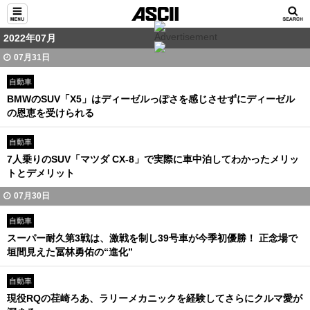
2022年07月
07月31日
自動車
BMWのSUV「X5」はディーゼルっぽさを感じさせずにディーゼル
の恩恵を受けられる
自動車
7人乗りのSUV「マツダ CX-8」で実際に車中泊してわかったメリッ
トとデメリット
07月30日
自動車
スーパー耐久第3戦は、激戦を制し39号車が今季初優勝！ 正念場で
垣間見えた冨林勇佑の“進化”
自動車
現役RQの荏崎ろあ、ラリーメカニックを経験してさらにクルマ愛が