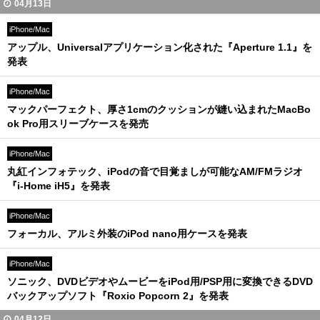
04月13日
iPhone/Mac
アップル、Universalアプリケーション化された『Aperture 1.1』を
発表
iPhone/Mac
マックパーフェクト、厚さ1cmのクッションが縫い込まれたMacBo
ok Pro用スリーブケースを発売
iPhone/Mac
丸紅インフォテック、iPodの音で目覚ましが可能なAM/FMラジオ
『i-Home iH5』を発表
iPhone/Mac
フォーカル、アルミ外装のiPod nano用ケースを発表
iPhone/Mac
ソニック、DVDビデオやムービーをiPod用/PSP用に変換できるDVD
バックアップソフト『Roxio Popcorn 2』を発表
04月12日