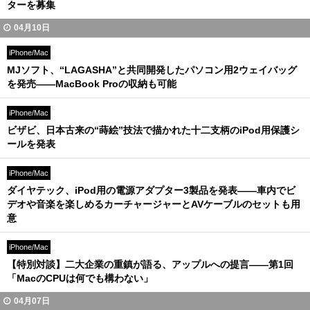
ターを募集
04月10日
iPhone/Mac
MJソフト、“LAGASHA”と共同開発したパソコン用2ウェイバッグ
を発売――MacBook Proの収納も可能
iPhone/Mac
ビザビ、日本古来の“蒔絵”技法で描かれた十二支柄のiPod用保護シ
ールを発表
iPhone/Mac
ダイヤテック、iPod用の電源アダプター3製品を発表――車内でビ
デオや音楽を楽しめるカーチャージャーとAVケーブルのセットも用
意
iPhone/Mac
【特別対談】二大企業の重鎮が語る、アップルへの提言――第1回
「MacのCPUは何でも構わない」
04月07日