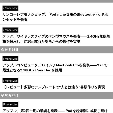
iPhone/Mac
サンコーレアモノショップ、iPod nano専用のBluetoothヘッドホ
ンセットを発表
iPhone/Mac
テック、ワイヤレスタイプのペン型マウスを発表――2.4GHz無線規
格を採用し、約10m離れた場所からの操作を実現
04月24日
iPhone/Mac
アップルコンピュータ、17インチMacBook Proを発表――Macで
最速となる2.16GHz Core Duoを採用
iPhone/Mac
【レビュー】多彩なテンプレートで“人とは違う”書類作りを実現
04月21日
iPhone/Mac
アップル、第2四半期の業績を発表――iPodを起爆剤に成長し続け