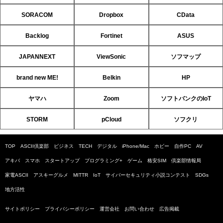
SORACOM
Dropbox
CData
Backlog
Fortinet
ASUS
JAPANNEXT
ViewSonic
ソフマップ
brand new ME!
Belkin
HP
ヤマハ
Zoom
ソフトバンクのIoT
STORM
pCloud
ソフクリ
TOP
ASCII倶楽部
ビジネス
TECH
デジタル
iPhone/Mac
ホビー
自作PC
AV
アキバ
スマホ
スタートアップ
プログラミング+
ゲーム
格安SIM
倶楽部情報局
家電ASCII
アスキーグルメ
MITTR
IoT
サイバーセキュリティ小説コンテスト
SDGs
地方活性
サイトポリシー
プライバシーポリシー
運営会社
お問い合わせ
広告掲載