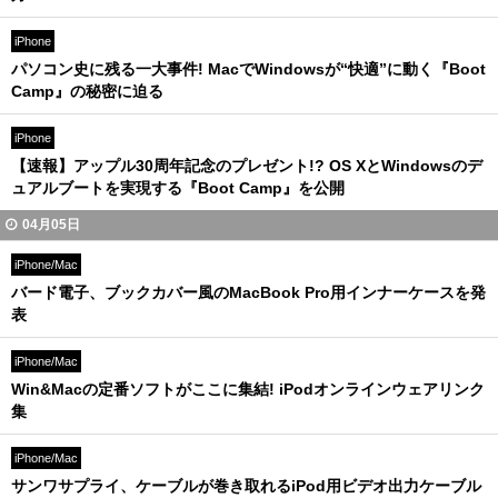
iPhone
パソコン史に残る一大事件! MacでWindowsが“快適”に動く『Boot
Camp』の秘密に迫る
iPhone
【速報】アップル30周年記念のプレゼント!? OS XとWindowsのデ
ュアルブートを実現する『Boot Camp』を公開
04月05日
iPhone/Mac
バード電子、ブックカバー風のMacBook Pro用インナーケースを発
表
iPhone/Mac
Win&Macの定番ソフトがここに集結! iPodオンラインウェアリンク
集
iPhone/Mac
サンワサプライ、ケーブルが巻き取れるiPod用ビデオ出力ケーブル