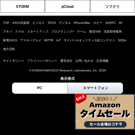
STORM
pCloud
ソフクリ
TOP
ASCII倶楽部
ビジネス
TECH
デジタル
iPhone/Mac
ホビー
自作PC
AV
アキバ
スマホ
スタートアップ
プログラミング+
ゲーム
格安SIM
倶楽部情報局
家電ASCII
アスキーグルメ
MITTR
IoT
サイバーセキュリティ小説コンテスト
SDGs
地方活性
サイトポリシー
プライバシーポリシー
運営会社
お問い合わせ
広告掲載
© KADOKAWA ASCII Research Laboratories, Inc. 2026
表示形式
PC
スマートフォン