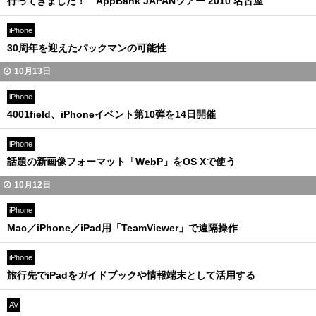
行ってきました！ AppBank JAPANツアー 2010 名古屋
iPhone
30周年を迎えたパックマンの可能性
10月13日
iPhone
4001field、iPhoneイベント第10弾を14日開催
iPhone
話題の新画像フォーマット「WebP」をOS Xで使う
10月12日
iPhone
Mac／iPhone／iPad用「TeamViewer」で遠隔操作
iPhone
旅行先でiPadをガイドブックや情報端末として活用する
AV