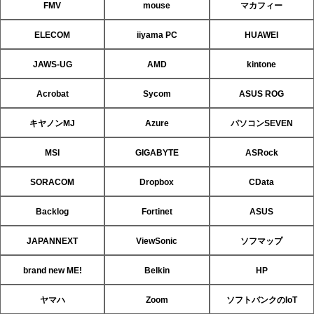
FMV
mouse
マカフィー
ELECOM
iiyama PC
HUAWEI
JAWS-UG
AMD
kintone
Acrobat
Sycom
ASUS ROG
キヤノンMJ
Azure
パソコンSEVEN
MSI
GIGABYTE
ASRock
SORACOM
Dropbox
CData
Backlog
Fortinet
ASUS
JAPANNEXT
ViewSonic
ソフマップ
brand new ME!
Belkin
HP
ヤマハ
Zoom
ソフトバンクのIoT