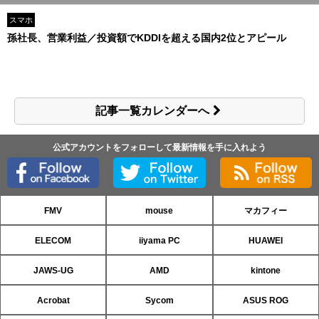
スマホ
孫社長、営業利益／投資額でKDDIを超える国内2位とアピール
記事一覧カレンダーへ
公式アカウントをフォローして最新情報を手に入れよう
FMV
mouse
マカフィー
ELECOM
iiyama PC
HUAWEI
JAWS-UG
AMD
kintone
Acrobat
Sycom
ASUS ROG