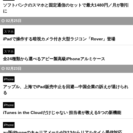
ソフトバンクのスマホと固定通信のセットで最大1480円／月が割引
に
02月25日
スマホ
iPadで操作する暗視カメラ付き大型ラジコン「Rover」登場
スマホ
全24種類から選べるアビー製高級iPhoneアルミケース
02月23日
iPhone
アップル、上海でiPad販売中止を回避—中国企業の訴えが退けられ
る
iPhone
iTunes in the Cloudだけじゃない 担当者が教える5つの新機能
iPhone
au版iPhoneのキャリアメールが3/13からリアルタイム受信対応