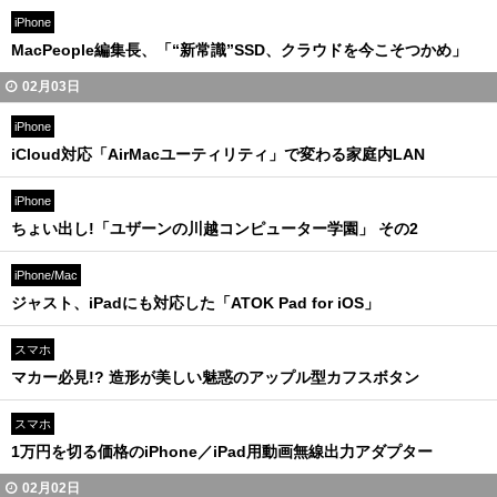
iPhone
MacPeople編集長、「“新常識”SSD、クラウドを今こそつかめ」
02月03日
iPhone
iCloud対応「AirMacユーティリティ」で変わる家庭内LAN
iPhone
ちょい出し!「ユザーンの川越コンピューター学園」 その2
iPhone/Mac
ジャスト、iPadにも対応した「ATOK Pad for iOS」
スマホ
マカー必見!? 造形が美しい魅惑のアップル型カフスボタン
スマホ
1万円を切る価格のiPhone／iPad用動画無線出力アダプター
02月02日