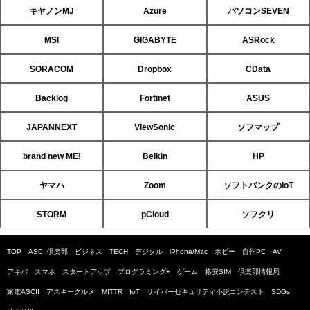
キヤノンMJ
Azure
パソコンSEVEN
MSI
GIGABYTE
ASRock
SORACOM
Dropbox
CData
Backlog
Fortinet
ASUS
JAPANNEXT
ViewSonic
ソフマップ
brand new ME!
Belkin
HP
ヤマハ
Zoom
ソフトバンクのIoT
STORM
pCloud
ソフクリ
TOP
ASCII倶楽部
ビジネス
TECH
デジタル
iPhone/Mac
ホビー
自作PC
AV
アキバ
スマホ
スタートアップ
プログラミング+
ゲーム
格安SIM
倶楽部情報局
家電ASCII
アスキーグルメ
MITTR
IoT
サイバーセキュリティ小説コンテスト
SDGs