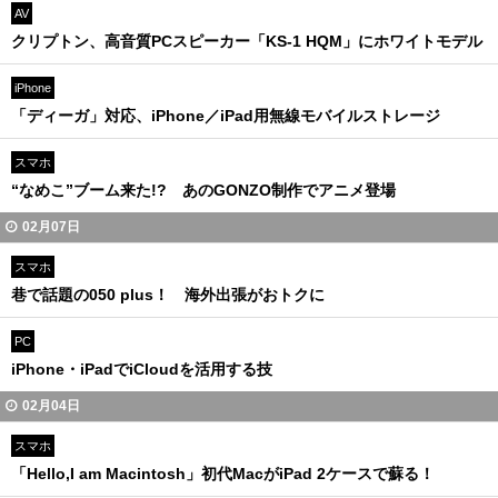
AV
クリプトン、高音質PCスピーカー「KS-1 HQM」にホワイトモデル
iPhone
「ディーガ」対応、iPhone／iPad用無線モバイルストレージ
スマホ
“なめこ”ブーム来た!? あのGONZO制作でアニメ登場
02月07日
スマホ
巷で話題の050 plus！ 海外出張がおトクに
PC
iPhone・iPadでiCloudを活用する技
02月04日
スマホ
「Hello,I am Macintosh」初代MacがiPad 2ケースで蘇る！