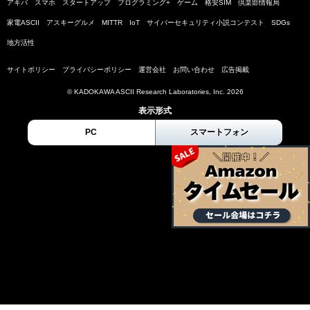
アキバ
スマホ
スタートアップ
プログラミング+
ゲーム
格安SIM
倶楽部情報局
家電ASCII
アスキーグルメ
MITTR
IoT
サイバーセキュリティ小説コンテスト
SDGs
地方活性
サイトポリシー
プライバシーポリシー
運営会社
お問い合わせ
広告掲載
© KADOKAWA ASCII Research Laboratories, Inc. 2026
表示形式
PC
スマートフォン