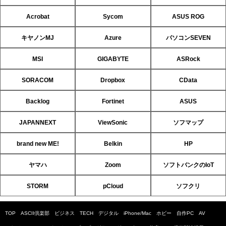
Acrobat
Sycom
ASUS ROG
キヤノンMJ
Azure
パソコンSEVEN
MSI
GIGABYTE
ASRock
SORACOM
Dropbox
CData
Backlog
Fortinet
ASUS
JAPANNEXT
ViewSonic
ソフマップ
brand new ME!
Belkin
HP
ヤマハ
Zoom
ソフトバンクのIoT
STORM
pCloud
ソフクリ
TOP
ASCII倶楽部
ビジネス
TECH
デジタル
iPhone/Mac
ホビー
自作PC
AV