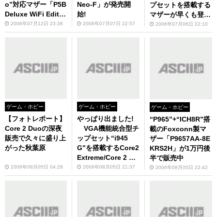
o”対応マザー「P5B
Neo-F」が発売開
プセットを搭載する
Deluxe WiFi Editio
始!
マザーが早くも登
n」が登場!
場！
2006年07月12日 23:38
2006年07月07日 22:57
2006年07月06日 22:10
ゲーム・ホビー
ゲーム・ホビー
ゲーム・ホビー
【フォトレポート】
やっぱり出ました!
“P965”+“ICH8R”搭
Core 2 Duoの深夜
VGA機能統合型チ
載のFoxconn製マ
販売で久々に盛り上
ップセット“i945
ザー「P9657AA-8E
がった秋葉原
G”を搭載するCore2
KRS2H」が1万円後
Extreme/Core 2 Du
半で販売中
o対応マザーボード
2006年08月05日 04:28
2006年08月05日 21:37
2006年08月05日 22:42
がASUSTeKから2モ
デル！