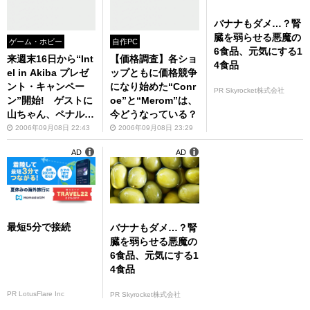
バナナもダメ…？腎
臓を弱らせる悪魔の
ゲーム・ホビー
自作PC
6食品、元気にする1
来週末16日から“Int
【価格調査】各ショ
4食品
el in Akiba プレゼ
ップともに価格競争
ント・キャンペー
になり始めた“Conr
PR Skyrocket株式会社
ン”開始! ゲストに
oe”と“Merom”は、
山ちゃん、ペナルテ
今どうなっている？
ィ、森三中、古谷徹
2006年09月08日 22:43
2006年09月08日 23:29
さんらが登場予定!!
AD
AD
最短5分で接続
バナナもダメ…？腎
臓を弱らせる悪魔の
6食品、元気にする1
4食品
PR LotusFlare Inc
PR Skyrocket株式会社