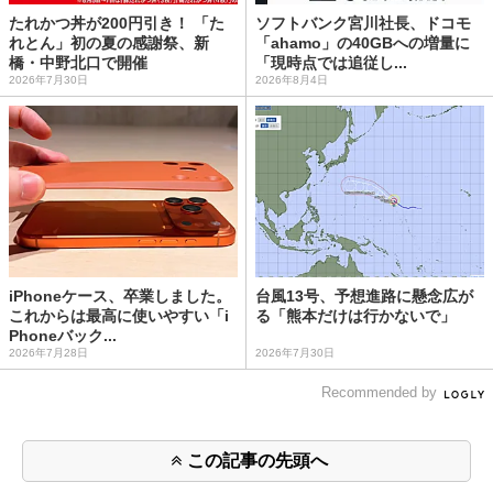
たれかつ丼が200円引き！ 「た
ソフトバンク宮川社長、ドコモ
れとん」初の夏の感謝祭、新
「ahamo」の40GBへの増量に
橋・中野北口で開催
「現時点では追従し...
2026年7月30日
2026年8月4日
iPhoneケース、卒業しました。
台風13号、予想進路に懸念広が
これからは最高に使いやすい「i
る「熊本だけは行かないで」
Phoneバック...
2026年7月28日
2026年7月30日
Recommended by
この記事の先頭へ