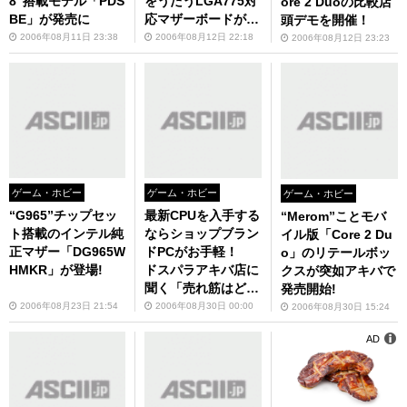
8”搭載モデル「PDS
をうたうLGA775対
ore 2 Duoの比較店
BE」が発売に
応マザーボードがA
頭デモを開催！
SRockから！
2006年08月11日 23:38
2006年08月12日 22:18
2006年08月12日 23:23
ゲーム・ホビー
ゲーム・ホビー
ゲーム・ホビー
“G965”チップセッ
最新CPUを入手する
“Merom”ことモバ
ト搭載のインテル純
ならショップブラン
イル版「Core 2 Du
正マザー「DG965W
ドPCがお手軽！
o」のリテールボッ
HMKR」が登場!
ドスパラアキバ店に
クスが突如アキバで
聞く「売れ筋はど
発売開始!
れ？」
2006年08月23日 21:54
2006年08月30日 00:00
2006年08月30日 15:24
AD