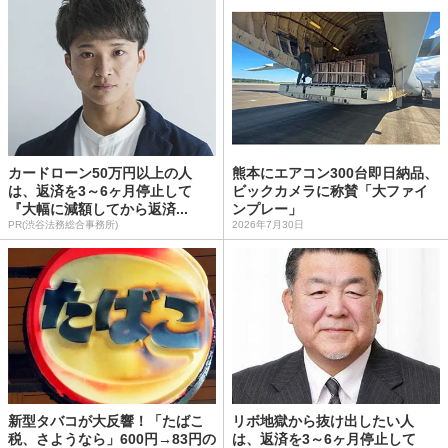
カードローン50万円以上の人
熊本にエアコン300台即日納品、
は、返済を3～6ヶ月停止して
ビックカメラに称賛「大ファイ
『大幅に減額してから返済...
ンプレー」
PR(渋谷法務総合事務所)
2026年7月30日
新型タバコが大反響！「たばこ
リボ地獄から抜け出したい人
税、さようなら」600円→83円の
は、返済を3～6ヶ月停止して