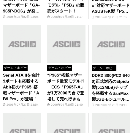
マザーボード「GA-
モデル「P5B」の販
o”対応マザーボード
965P-DQ6」が発
売がスタート！
ASUSTeK製「P5W
売！
DG2 WS Professio
2006年08月02日 23:04
2006年07月29日 21:17
2006年07月28日 21:52
nal」の販売がスタ
ート！
ゲーム・ホビー
ゲーム・ホビー
ゲーム・ホビー
Serial ATA IIを合計
“P965”搭載マザー
DDR2-800(PC2-640
9ポートも搭載する
ボード最安モデル!?
0)正式対応のElpida
Abit初の“P965”搭
ECS「P965T-A」
製(512Mbit)チップ
載マザーボード「A
が1万2000円台で登
を搭載するSanMax
B9 Pro」が登場！
場して売れ行きも好
製1GBモジュールが
調！
販売開始! 入荷量
2006年07月27日 23:54
2006年07月25日 21:40
2006年07月28日 23:12
は“極少量”