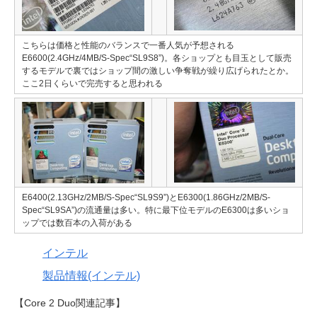
こちらは価格と性能のバランスで一番人気が予想される
E6600(2.4GHz/4MB/S-Spec“SL9S8”)。各ショップとも目玉として販売
するモデルで裏ではショップ間の激しい争奪戦が繰り広げられたとか。
ここ2日くらいで完売すると思われる
E6400(2.13GHz/2MB/S-Spec“SL9S9”)とE6300(1.86GHz/2MB/S-
Spec“SL9SA”)の流通量は多い。特に最下位モデルのE6300は多いショ
ップでは数百本の入荷がある
インテル
製品情報(インテル)
【Core 2 Duo関連記事】