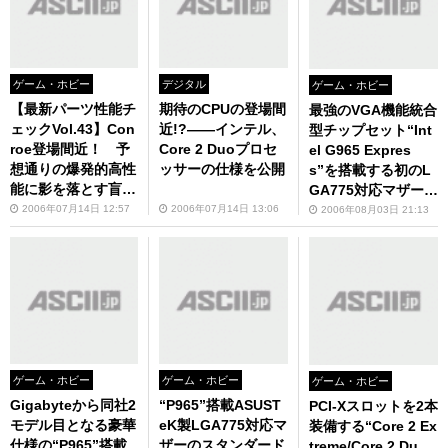
ゲーム・ホビー
デジタル
ゲーム・ホビー
【最新パーツ性能チ
期待のCPUの登場間
最強のVGA機能統合
ェックVol.43】Con
近!?――インテル、
型チップセット“Int
roe登場間近！ 予
Core 2 Duoプロセ
el G965 Expres
想通りの爆発的高性
ッサーの仕様を公開
s”を搭載する初のL
能に影を落とす盲点
GA775対応マザーボ
とは？
ード「PDSBA」がS
2006年07月14日 12:57
2006年07月14日 13:06
2006年08月03日 21:13
upermicroから明日
発売予定!!
ゲーム・ホビー
ゲーム・ホビー
ゲーム・ホビー
Gigabyteから同社2
“P965”搭載ASUST
PCI-Xスロットを2本
モデル目となる豪華
eK製LGA775対応マ
装備する“Core 2 Ex
仕様の“P965”搭載
ザーのスタンダード
treme/Core 2 Du