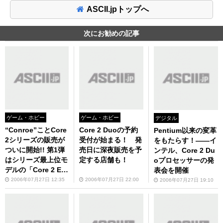
ASCII.jpトップへ
次にお勧めの記事
ゲーム・ホビー
ゲーム・ホビー
デジタル
“Conroe”ことCore
Core 2 Duoの予約
Pentium以来の変革
2シリーズの販売が
受付が始まる！ 発
をもたらす！――イ
ついに開始!! 第1弾
売日に深夜販売を予
ンテル、Core 2 Du
はシリーズ最上位モ
定する店舗も！
oプロセッサーの発
デルの「Core 2 Ext
表会を開催
reme X6800」!!
2006年07月27日 12:35
2006年07月27日 22:00
2006年07月27日 19:10