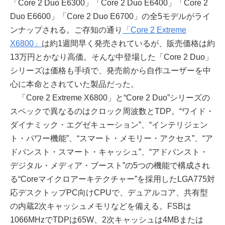
「Core 2 Duo E6300」「Core 2 Duo E6400」「Core 2
Duo E6600」「Core 2 Duo E6700」の全5モデルがライ
ンナップされる。ご存知の通り
「Core 2 Extreme
X6800」
は約1週間早く発売されているが、販売価格は約
13万円とかなり高価。そんな中登場した「Core 2 Duo」
シリーズは価格も手頃で、発売前から自作ユーザーを中
心に本命とされていた製品だった。
「Core 2 Extreme X6800」と“Core 2 Duo”シリーズの
スペックで異なるのはクロック周波数とTDP。“ワイド・
ダイナミック・エグゼキューション”、“インテリジェン
ト・パワー機能”、“スマート・メモリー・アクセス”、“ア
ドバンスト・スマート・キャッシュ”、“アドバンスト・
デジタル・メディア・ブースト”の5つの機能で構成され
る“Coreマイクロアーキテクチャー”を採用したLGA775対
応デスクトップPC向けCPUで、デュアルコア、共有型
の内蔵2次キャッシュメモリなどを備える。FSBは
1066MHzでTDPは65W、2次キャッシュは4MBまたは