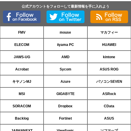
公式アカウントをフォローして最新情報を手に入れよう
FMV
mouse
マカフィー
ELECOM
iiyama PC
HUAWEI
JAWS-UG
AMD
kintone
Acrobat
Sycom
ASUS ROG
キヤノンMJ
Azure
パソコンSEVEN
MSI
GIGABYTE
ASRock
SORACOM
Dropbox
CData
Backlog
Fortinet
ASUS
JAPANNEXT
ViewSonic
ソフマップ