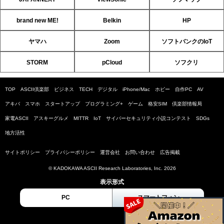
brand new ME!
Belkin
HP
ヤマハ
Zoom
ソフトバンクのIoT
STORM
pCloud
ソフクリ
TOP
ASCII倶楽部
ビジネス
TECH
デジタル
iPhone/Mac
ホビー
自作PC
AV
アキバ
スマホ
スタートアップ
プログラミング+
ゲーム
格安SIM
倶楽部情報局
家電ASCII
アスキーグルメ
MITTR
IoT
サイバーセキュリティ小説コンテスト
SDGs
地方活性
サイトポリシー
プライバシーポリシー
運営会社
お問い合わせ
広告掲載
© KADOKAWA ASCII Research Laboratories, Inc. 2026
表示形式
PC
スマートフォン