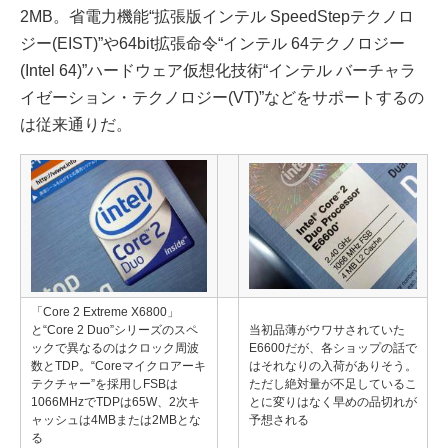
2MB。省電力機能“拡張版インテル SpeedStepテクノロ
ジー(EIST)”や64bit拡張命令“インテル 64テクノロジー
(Intel 64)”ハードウェア仮想化技術“インテル バーチャラ
イゼーション・テクノロジー(VT)”などをサポートするの
は従来通りだ。
「Core 2 Extreme X6800」
と“Core 2 Duo”シリーズのスペ
当初品薄がウワサされていた
ックで異なるのはクロック周波
E6600だが、各ショップの話で
数とTDP。“Coreマイクロアーキ
はそれなりの入荷がありそう。
テクチャー”を採用しFSBは
ただし絶対量が不足しているこ
1066MHzでTDPは65W、2次キ
とに変りはなく早めの品切れが
ャッシュは4MBまたは2MBとな
予想される
る