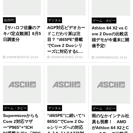
自作PC
デジタル
ゲーム・ホビー
【サハロフ佐藤のア
AGP対応ビデオカー
Athlon 64 X2 vs C
キバ定点観測】8月5
ドこだわり派は注
ore 2 Duoの比較店
日調査分
目？ “i865PE”搭載
頭デモが今週末に開
でCore 2 Duoシリ
催予定!
ーズに対応するLGA
775対応マザーボー
2006年08月07日 23:51
2006年08月09日 20:52
2006年08月10日 19:31
ド「ConRoe865P
E」がASRockか
ら！
ゲーム・ホビー
デジタル
ゲーム・ホビー
Supermicroからも
“i865PE”に続いて“i
雨のなかインテル社
Core 2対応マザ
865G”でCore 2 Du
員も視察！ AMD
ー“P965”+“ICH
oシリーズへの対応
がAthlon 64 X2とC