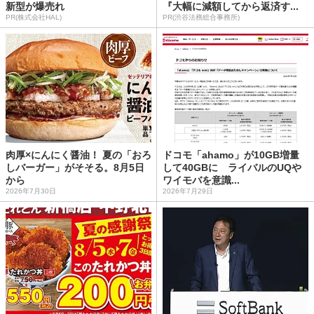
新型が爆売れ
『大幅に減額してから返済す...
PR(株式会社HAL)
PR(渋谷法務総合事務所)
肉厚×にんにく醤油！ 夏の「おろ
ドコモ「ahamo」が10GB増量
しバーガー」がそそる。8月5日
して40GBに ライバルのUQや
から
ワイモバを意識...
2026年7月30日
2026年7月29日