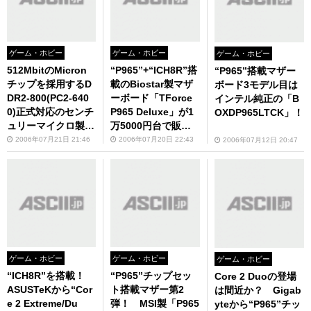
ゲーム・ホビー
ゲーム・ホビー
ゲーム・ホビー
512MbitのMicron
“P965”+“ICH8R”搭
“P965”搭載マザー
チップを採用するD
載のBiostar製マザ
ボード3モデル目は
DR2-800(PC2-640
ーボード「TForce
インテル純正の「B
0)正式対応のセンチ
P965 Deluxe」が1
OXDP965LTCK」！
ュリーマイクロ製D
万5000円台で販売
DR2メモリモジュー
スタート！
2006年07月21日 21:46
2006年07月20日 22:43
2006年07月12日 20:47
ルが発売に！
ゲーム・ホビー
ゲーム・ホビー
ゲーム・ホビー
“ICH8R”を搭載！
“P965”チップセッ
Core 2 Duoの登場
ASUSTeKから“Cor
ト搭載マザー第2
は間近か？ Gigab
e 2 Extreme/Du
弾！ MSI製「P965
yteから“P965”チッ