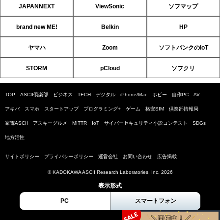
JAPANNEXT
ViewSonic
ソフマップ
brand new ME!
Belkin
HP
ヤマハ
Zoom
ソフトバンクのIoT
STORM
pCloud
ソフクリ
TOP
ASCII倶楽部
ビジネス
TECH
デジタル
iPhone/Mac
ホビー
自作PC
AV
アキバ
スマホ
スタートアップ
プログラミング+
ゲーム
格安SIM
倶楽部情報局
家電ASCII
アスキーグルメ
MITTR
IoT
サイバーセキュリティ小説コンテスト
SDGs
地方活性
サイトポリシー
プライバシーポリシー
運営会社
お問い合わせ
広告掲載
© KADOKAWA ASCII Research Laboratories, Inc. 2026
表示形式
PC
スマートフォン