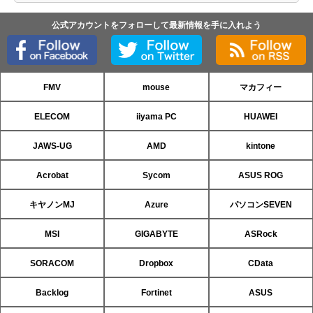
公式アカウントをフォローして最新情報を手に入れよう
FMV
mouse
マカフィー
ELECOM
iiyama PC
HUAWEI
JAWS-UG
AMD
kintone
Acrobat
Sycom
ASUS ROG
キヤノンMJ
Azure
パソコンSEVEN
MSI
GIGABYTE
ASRock
SORACOM
Dropbox
CData
Backlog
Fortinet
ASUS