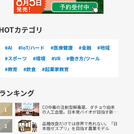
HOTカテゴリ
#AI
#IoT/ハード
#医療健康
#金融
#地域
#スポーツ
#環境
#VR
#働き方/ツール
#教育
#飲食
#起業家教育
ランキング
CO中毒の注射型解毒薬、ダチョウ由来
1
の人工血管。日本発バイオが目指す新し
い治療
品種改良だけでは世界で売れない。「日
2
本版ゼスプリ」を目指す農業モデル