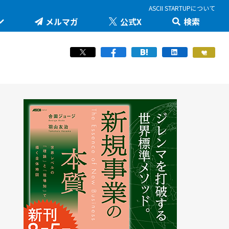
ASCII STARTUPについて
メルマガ
公式X
検索
未来を変える科学技術を追え！大学発の地味推しテ
JID 2026 by ASCII STARTUP
ック
医療健康
STARTUP×知財戦略
羽山友治の【新規事業が動く思考スイッチ】
スポーツ
ICTスタートアップリーグ
マスク・ド・アナライズのスタートアップ！人事！
働き方/ツール
堺市・中百舌鳥の社会課題解決型イノベーション
JAPAN INNOVATION DAY 2024
起業家教育