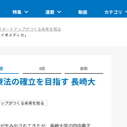
特集
連載
動画
カテゴリ
ートアップ
グローバルイベントピックアップ
このスタートアップに聞きたい
IoT/ハード
スタートアップがつくる未来を知る
TUP
バイオメディカ」
日本で核融合は産業になるのか。商用化の条件とは
ASCII STARTUP ライトニングトーク
地域
埼玉県のイノベーション創出拠点「渋沢MIX」
JID 2025 by ASCII STARTUP
VR
催の分散型ス
SusHi Tech Tokyo 2026で見えた実装フェーズの技
践ガイド
ASCII STARTUP ACADEMY
術
飲食
回
4回
最新
法の確立を目指す 長崎大
アップがつくる未来を知る
が生み出されてきたが、長崎大学の田中義正