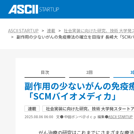
社会実装に向けた研究、技術 大学発スタ
ASCII STARTUP イベントピックアップ
がつくる未来を知る
AI
ASCII STARTUP
連載
社会実装に向けた研究、技術 大学発
ASCII STARTUP特別編集版「ASCII STAR
副作用の少ないがんの免疫療法の確立を目指す 長崎大「SCM
ASCII STARTUP TechDay 2025
tabloid」
金融
エコシステムの潮流
ASCII STARTUP 今週のイチオシ！
環境
ViennaUP、オーストリア・ウィーン開
オープンイノベーション入門：手引きと実
タートアップフェス
教育
目次
2回
3
副作用の少ないがんの免疫療
「SCMバイオメディカ」
連載
社会実装に向けた研究、技術 大学発スタート
2025.08.06 06:00
文● 中田ボンベ＠ｄｃｐ 編集●
ASCII STARTUP
がん治療の研究はこれまでにさまざまな療法