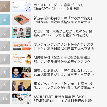
ボイスレコーダーの音声データを
3
ChatGPTやClaudeに直接接続
新規事業に必要なのは「やる気や能力」
4
ではない。自社の経路依存を自覚せよ
なぜ6年間、犬版が出なかったのか。飼
5
猫6万匹のデータ所有企業が満を持して
出した“犬用”「うちの子」の首輪
オンラインアシスタントからAIアシスタ
6
ントへ。業務自動化と共生する人の価値
AI選書が引き起こす子どもの図書館回
7
帰。デジタル領域から公共インフラへ
研究力はあるが、世界企業になれない。
8
StartX創業者が狙う、日本ディープテッ
クの再設計
印メガベンチャー「Paytm」も惹きつけ
9
るルクセンブルクが仕掛ける産業育成エ
コシステム
ASCII STARTUP特別編集版「ASCII
10
STARTUP tabloid」Vol.11発行のお知ら
せ