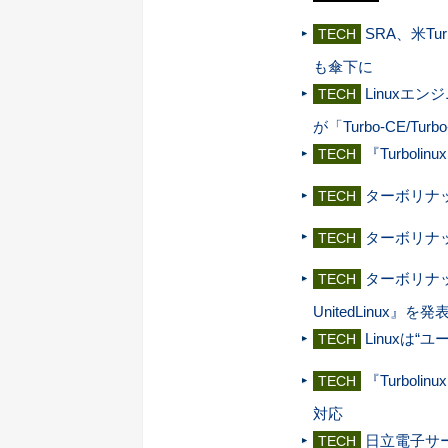
SRA、米Tu
TECH
も傘下に
Linuxエ
TECH
が「Turbo-CE/
『Turbolin
TECH
ターボリナック
TECH
ターボリナッ
TECH
ターボリナックス、
TECH
UnitedLinux』を発
Linuxは“
TECH
『Turboli
TECH
対応
日立電子サー
TECH