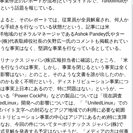
bolinux事業停止のレポートが流布)というタイトルで、Turbolinuxが
たという話題を報じている。
記事によると、そのレポートでは、従業員が全員解雇され、何人か
要な手続きを行なっている状態だという。記事には米
ア太平洋地域のゼネラルマネージャであるAshok Pandey氏やター
ン(株)代表取締役社長の矢野広一氏のコメントも掲載されてい
ような事実はなく、堅調な事業を行なっているとしている。
リナックス ジャパン(株)広報担当者に確認したところ、「米
ラを行なうのは事実。しかし、事業を閉じるという事実は全く
に影響はない」とのこと。そのような文書を誰が出したのか、
たのかも全く不明だという。ディストリビューション事業につ
心は事実上日本にあるので、特に問題はない」というが、一
る『Power CockPit』などの製品については「現在調査
edLinux』開発への影響については、「『UnitedLinux』での
役割は、2バイト文字への対応などアジア地域での利用に必要な範囲
ストリビューション事業の中心はアジアにあるため)特に支障
なお、今回の件についてターボリナックス ジャパン(株)で
公式見解を発表する予定はないそうだ。「メディアの方は何事