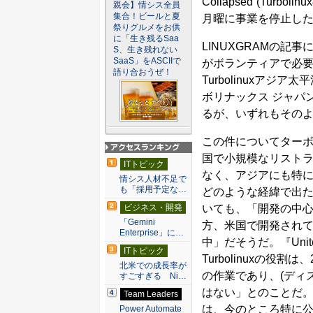
Collapsed”(Tur
親会】情シス全員
集合！ビールと夏
月曜に事業を停止し
祭りグルメをお供
に「生き残るSaa
LINUXGRAMの
S、生き残れない
SaaS」をASCIIで
がボランティアで必
語り合おうぜ！
Turbolinuxアジ
ボリナックス ジャパ
るが、いずれもその
この件についてターボ
国で小規模なリスト
アクセスランキン
ITトピック
グ
なく、アジアにも特
情シス人材不足で
も「採用予定な…
どのような経緯で出
いても、「開発の中
ビジネス・開発
「Gemini
方、米国で開発されてい
Enterprise」に…
中」だそうだ。『Unit
ITトピック
Turbolinuxの
北米での成長率が
の作業であり、(ディ
すごすぎる Ni…
はない」とのことだ。
Team Leaders
は、今のところ特に
Power Automate