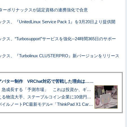
Aとターボリナックスが認定資格の連携強化で合意
、『UnitedLinux Service Pack 1』を3月20日より提供開
ス、“Turbosupport”サービスを強化─24時間365日のサポー
ス、『Turbolinux CLUSTERPRO』新バージョンをリリース
uberアバター制作 VRChat対応で苦戦した理由は……
プロ野球も対象に、急成長する「予測市場」 これは投資か、ギャンブルか
アマゾン配送を支える物流大手、ステーブルコイン企業に10億円投資のワケ
あこがれの旗艦モバイルノートPC最新モデル=「ThinkPad X1 Carbon Gen 14 Aura Edition」実機レビュー