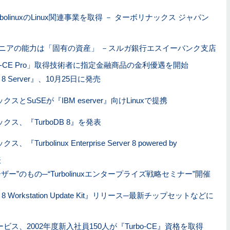
rbolinuxのLinux関連事業を取得 － ターボリナックス ジャパン
ンジニアの能力は「固有の資産」 －スルガ銀行エスイーバンク支店
Turbo-CE Pro」取得技術者に指定金融商品の金利優遇を開始
ux 8 Server』、10月25日に発売
スとSuSEが『IBM eserver』向けLinuxで提携
クス、『TurboDB 8』を発表
『Turbolinux Enterprise Server 8 powered by
表
ユーザー”のもの─“Turbolinuxエンタープライズ戦略セミナー”開催
nux 8 Workstation Update Kit』リリース─最新チップセットなどに
ビス、2002年度新入社員150人が『Turbo-CE』資格を取得