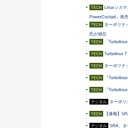
Linuxシス
TECH
PowerCockpit」発
ターボリナ
TECH
氏が就任
「Turbolinu
TECH
Turbolin
TECH
ターボリナ
TECH
『Turbolinu
TECH
『Turboli
TECH
ターボリナッ
デジタル
【速報】SRA
TECH
SRA、
デジタル