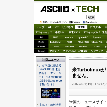
ASCII.jp
TECH
トップ
AI
IoT
ビジネス
TECH
デジタル
i
アスキーキッズ
格安SIM
家電ASCII
アスキーグルメ
週刊
FMV
mouse
iiyamaPC
Sycom
PC
ELECOM
AMD
ASUS ROG
Digital
GIGABYTE
JAWS
Acrobat
kintone
Azure
Business
S
JAPANNEXT
マカフィー
キヤノンMJ
ソフマップ
Special
注目ニュース
いま本当に使える
米Turbolin
SaaS 100選【定
番編】 エントリ
ません」
ー1～4はMicrosof
t 365やSalesforce
2002年07月19日 17時47
【Tier付け】
米国のニュースサイト『LINUX
【8/27・無料大懇