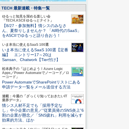
TECH 最新連載・特集一覧
ゆるっと知見を深める楽しい会
「TECH.ASCII ゆるっとナイト」
【8/27・参加無料】情シスのみなさ
ん、夏祭りしませんか？ 「AI時代のSaaS」
をASCIIでゆるっと語り合おう！
いま本当に使えるSaaS 100選
いま本当に使えるSaaS 100選【定番
編】 エントリー17～20は
Sansan、Chatwork【Tier付け】
松本典子の「はじめよう！Azure Logic
Apps／Power Automateでノーコード／ロ
ーコード」
Power AutomateでSharePointリストにある
申請データ一覧をメール送信する方法
連載：今週の「ざっくり知っておきたいIT
業界データ」
情シス人材不足でも「採用予定な
し」中小企業の意見／“従業員発のSNS炎上”6
割の企業が懸念／「SNS疲れ」利用を減らす
効果的方法、ほか