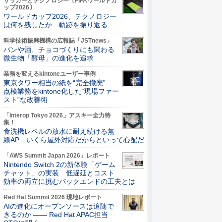
サッカーとテクノロジー〔FIFAワールドカ
ップ2026〕
ワールドカップ2026、テクノロジー
は何を残したか 軌跡を振り返る
科学技術振興機構の広報誌「JSTnews」
パンや酒、チョコづくりにも関わる
微生物「酵母」の進化を追求
業務を変えるkintoneユーザー事例
東京タワー相当の紙を“完全撤廃”
点検業務をkintone化した“現場ファー
スト”な改善術
「Interop Tokyo 2026」アスキー全力特
集！
食洗機レベルの放水に耐え続ける無
線AP いくら屋外対応だからといって心配だ
「AWS Summit Japan 2026」レポート
Nintendo Switch 2の新体験「ゲーム
チャット」の実装 低遅延とコスト
効率の両立に挑むバックエンドの工夫とは
Red Hat Summit 2026 現地レポート
AIの進化にオープンソースは追随で
きるのか ―― Red Hat APAC担当