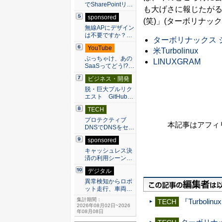
でSharePointリ…
も大げさに報じたが
sponsored
(笑)」(ターボリナック
無線APにデザイン
は不要ですか？…
ターボリナックス ジ
YouTube
米Turbolinux
ぶっちゃけ、あの
LINUXGRAM
SaaSってどう!?…
ビジネス・開発
脱・巨大プルリク
エスト GitHub…
TECH
プロテクティブ
本記事はアフィ
DNSでDNSをセ…
sponsored
キャッシュレス決
済の利用シーン…
デジタル
異常検知からロボ
ット走行、車両…
集計期間：
『Turbolin
TECH
2026年08月02日~2026
年08月08日