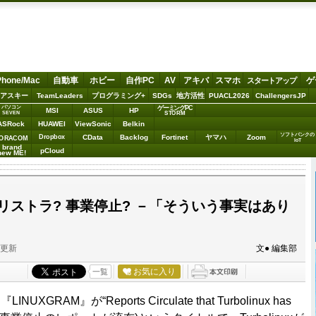
Phone/Mac
自動車
ホビー
自作PC
AV
アキバ
スマホ
ゲ
スタートアップ
アスキー
TeamLeaders
プログラミング+
SDGs
地方活性
PUACL2026
ChallengersJP
パソコン
ゲーミングPC
MSI
ASUS
HP
STORM
SEVEN
ASRock
HUAWEI
ViewSonic
Belkin
ソフトバンクの
Dropbox
CData
Backlog
Fortinet
ヤマハ
Zoom
ORACOM
IoT
brand
pCloud
new ME!
uxがリストラ? 事業停止? －「そういう事実はあり
分更新
文● 編集部
お気に入り
一覧
GRAM』が“Reports Circulate that Turbolinux has