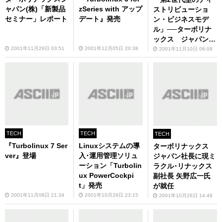
ャパン(株)「新製品
zSeries with アップ
ストリビューショ
セミナー」レポート
デート』発売
ン・ビジネスモデ
ル」──ターボリナ
ックス ジャパン
(株)代表取締役社長
2001年11月29日 03:51
2001年12月05日 20:38
2001年11月10日 06:08
矢野広一氏インタビ
ュー
TECH
TECH
TECH
『Turbolinux 7 Ser
Linuxシステムの導
ターボリナックス
ver』登場
入･運用管理ソリュ
ジャパン社長に現ミ
ーション「Turbolin
ラクル･リナックス
ux PowerCockpi
副社長 矢野広一氏
t」発売
が就任
2001年11月08日 21:34
2001年10月29日 23:15
2001年10月26日 14:49