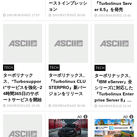
ーストインプレッシ
『Turbolinux Serv
ョン
er 6.5』を発売
2001年08月08日 17:07
2001年07月05日 00:00
2001年04月05日 15:42
TECH
TECH
TECH
ターボリナック
ターボリナックス、
ターボリナックス、
ス、“Turbosuppor
『Turbolinux CLU
『IBM eServer』全
t”サービスを強化─2
STERPRO』新バー
シリーズに対応した
4時間365日のサポ
ジョンをリリース
『Turbolinux Enter
ートサービスを開始
prise Server 8』を
発売
2003年03月13日 15:35
2003年04月04日 00:00
2003年05月01日 23:54
AD
AD