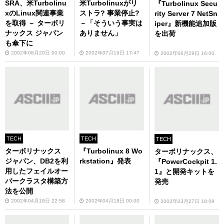
SRA、米Turbolinu
米Turbolinuxがリ
『Turbolinux Secu
xのLinux関連事業
ストラ? 事業停止?
rity Server 7 NetSn
を取得 － ターボリ
－「そういう事実は
iper』新機能追加版
ナックス ジャパン
ありません」
を出荷
も傘下に
2002年08月20日 00:00
2002年07月19日 17:47
2002年06月29日 16:00
TECH
TECH
TECH
ターボリナックス
『Turbolinux 8 Wo
ターボリナックス、
ジャパン、DB2を利
rkstation』発表
『PowerCockpit 1.
用したフェイルオー
1』と開発キットを
バークラスタ構築方
発売
法を公開
2002年04月18日 22:58
2002年04月18日 00:00
2002年03月27日 18:09