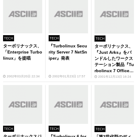
TECH
TECH
TECH
ターボリナックス、
『Turbolinux Secu
ターボリナックス、
「Enterprise Turbo
rity Server 7 NetSn
『Just Arks』をバ
linux」を提唱
iper』発表
ンドルしたワークス
テーション製品『Tu
rbolinux 7 OfficeP
ack』を発表
2002年03月20日 22:34
2002年01月23日 17:57
2001年12月13日 16:24
TECH
TECH
TECH
ターボリナックスジ
『Turbolinux 6 for
「第2世代型のディ