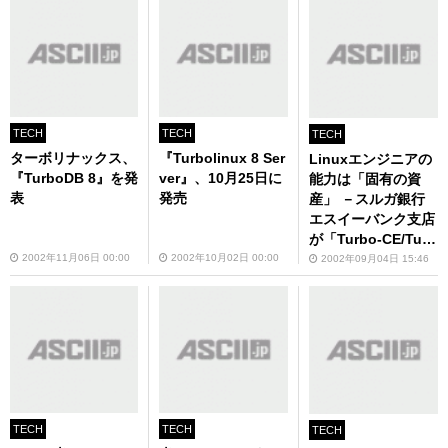
TECH
TECH
TECH
ターボリナックス、
『Turbolinux 8 Ser
Linuxエンジニアの
『TurboDB 8』を発
ver』、10月25日に
能力は「固有の資
表
発売
産」 －スルガ銀行
エスイーバンク支店
が「Turbo-CE/Turb
o-CE Pro」取得技
2002年11月06日 00:00
2002年10月02日 00:00
2002年09月04日 15:46
術者に指定金融商品
の金利優遇を開始
TECH
TECH
TECH