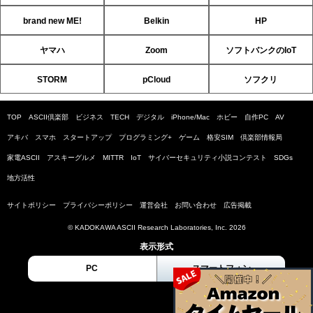
brand new ME!
Belkin
HP
ヤマハ
Zoom
ソフトバンクのIoT
STORM
pCloud
ソフクリ
TOP
ASCII倶楽部
ビジネス
TECH
デジタル
iPhone/Mac
ホビー
自作PC
AV
アキバ
スマホ
スタートアップ
プログラミング+
ゲーム
格安SIM
倶楽部情報局
家電ASCII
アスキーグルメ
MITTR
IoT
サイバーセキュリティ小説コンテスト
SDGs
地方活性
サイトポリシー
プライバシーポリシー
運営会社
お問い合わせ
広告掲載
© KADOKAWA ASCII Research Laboratories, Inc. 2026
表示形式
PC
スマートフォン