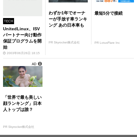
わずか1年でオーナ
最短5分で接続
ーが手放す車ランキ
TECH
ング あの日本車も
UnitedLinux、ISV
パートナー向け動作
保証プログラムを開
PR Skyrocket株式会社
PR LotusFlare Inc
始
2003年06月26日 18:15
AD
「世界で最も美しい
顔ランキング」日本
人トップは誰？
PR Skyrocket株式会社