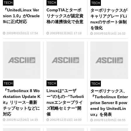
TECH
TECH
TECH
『UnitedLinux Ver
CompTIAとターボ
ターボリナックスが
sion 1.0』がOracle
リナックスが認定資
キャリアグレードLi
9iに正式対応
格の連携強化で合意
nuxのサポート体制
を強化
2003年03月01日 17:54
2003年02月28日 17:19
2003年02月14日 16:32
TECH
TECH
TECH
『Turbolinux 8 Wo
Linuxは“ユーザ
ターボリナックス、
rkstation Update K
ー”のもの─“Turboli
『Turbolinux Enter
it』リリース─最新
nuxエンタープライ
prise Server 8 pow
チップセットなどに
ズ戦略セミナー”開
ered by UnitedLin
対応
催
ux』を発表
2002年12月26日 14:35
2002年12月13日 16:00
2002年12月05日 08:55