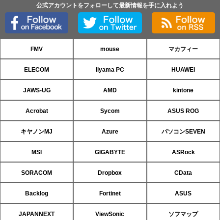
公式アカウントをフォローして最新情報を手に入れよう
FMV
mouse
マカフィー
ELECOM
iiyama PC
HUAWEI
JAWS-UG
AMD
kintone
Acrobat
Sycom
ASUS ROG
キヤノンMJ
Azure
パソコンSEVEN
MSI
GIGABYTE
ASRock
SORACOM
Dropbox
CData
Backlog
Fortinet
ASUS
JAPANNEXT
ViewSonic
ソフマップ