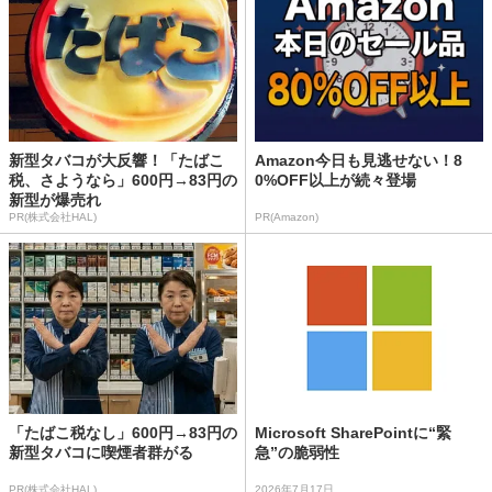
新型タバコが大反響！「たばこ
Amazon今日も見逃せない！8
税、さようなら」600円→83円の
0%OFF以上が続々登場
新型が爆売れ
PR(株式会社HAL)
PR(Amazon)
「たばこ税なし」600円→83円の
Microsoft SharePointに“緊
新型タバコに喫煙者群がる
急”の脆弱性
PR(株式会社HAL)
2026年7月17日