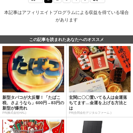
本記事はアフィリエイトプログラムによる収益を得ている場合
があります
この記事を読まれたあなたへのオススメ
新型タバコが大反響！「たばこ
玄関に〇〇置いてる人は金運落
税、さようなら」600円→83円の
ちてます…金運を上げる方法と
新型が爆売れ
は
PR(株式会社HAL)
PR(合同会社デジタルファーム )