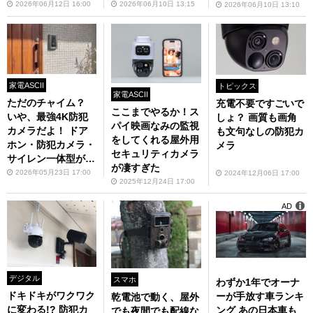
年6月）
2026年06月12日 16:00
2026年06月10日 13:15
2026年06月10日 13:10
家電ASCII
トピックス
家電ASCII
ただのチャイム？
充電不要ですごいで
ここまでやるか！ス
いや、最強4K防犯
しょ？ 画質も画角
パイ映画なみの監視
カメラだよ！ ドア
も文句なしの防犯カ
をしてくれる屋外用
ホン・防犯カメラ・
メラ
セキュリティカメラ
サイレン一体型が日
が凄すぎた
本の住宅事情にピッ
2026年05月23日 17:00
2024年12月06日 17:00
2025年12月24日 17:00
タリすぎる
AD
デジタル
スマホ
わずか1年でオーナ
ドキドキがワクワク
ーが手放す車ランキ
乾電池で動く、屋外
に変わる!? 防犯カ
ング あの日本車も
でも夜間でも配線な