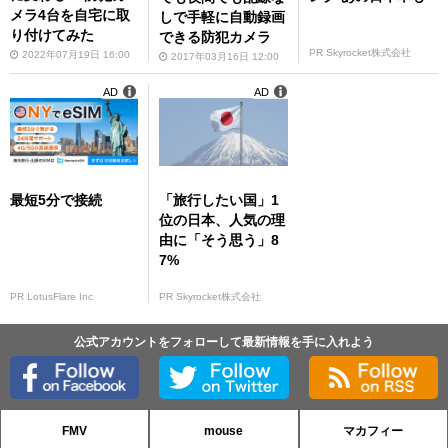
メラ4台を自宅に取
しで手軽に自動録画
り付けてみた
できる防犯カメラ
PR Skyrocket株式会社
2022年07月19日 16:00
2017年03月16日 12:00
AD
AD
最短5分で接続
「旅行したい国」1
位の日本、人気の理
由に「そう思う」8
7%
PR LotusFlare Inc
PR Skyrocket株式会社
公式アカウントをフォローして最新情報を手に入れよう
FMV
mouse
マカフィー