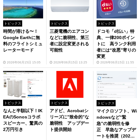
トピックス
トピックス
トピックス
時間が溶ける〜！
三菱電機のエアコン
ドコモ「d払い」特
Google Earthに無
などに脆弱性、第三
典、一律200ポイン
料のフライトシミュ
者に設定変更される
トに 高ランク利用
レーターモード
可能性
者には“改悪”寄りの
変更
2026年06月15日 15:05
2026年06月15日 13:25
2026年06月15日 11:55
トピックス
トピックス
トピックス
なんと半額以下！IK
アドビ、Acrobatシ
マイクロソフト、Wi
EAのSonosコラボ
リーズに”致命的”な
ndowsなど”緊
スピーカー、驚異の
脆弱性 アップデー
急”の脆弱性を修
2万円引き
ト提供開始
正 早急なアップデ
ートを推奨（2026