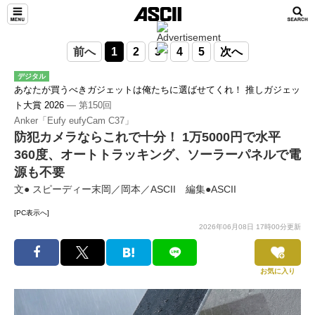
前へ
1
2
3
4
5
次へ
デジタル
あなたが買うべきガジェットは俺たちに選ばせてくれ！ 推しガジェッ
ト大賞 2026
― 第150回
Anker「Eufy eufyCam C37」
防犯カメラならこれで十分！ 1万5000円で水平
360度、オートトラッキング、ソーラーパネルで電
源も不要
文● スピーディー末岡／岡本／ASCII 編集●ASCII
[PC表示へ]
2026年06月08日 17時00分更新
お気に入り