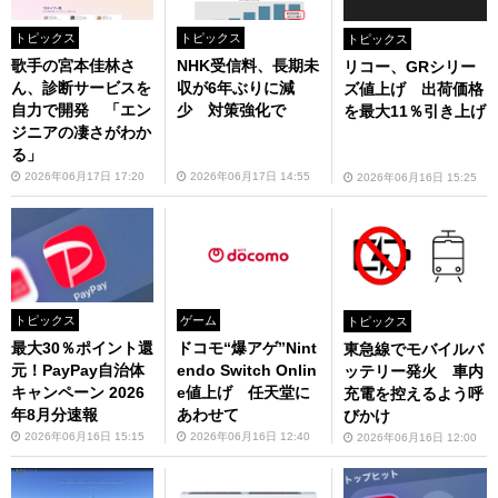
トピックス
トピックス
トピックス
歌手の宮本佳林さ
NHK受信料、長期未
リコー、GRシリー
ん、診断サービスを
収が6年ぶりに減
ズ値上げ 出荷価格
自力で開発 「エン
少 対策強化で
を最大11％引き上げ
ジニアの凄さがわか
る」
2026年06月17日 17:20
2026年06月17日 14:55
2026年06月16日 15:25
トピックス
ゲーム
トピックス
最大30％ポイント還
ドコモ“爆アゲ”Nint
東急線でモバイルバ
元！PayPay自治体
endo Switch Onlin
ッテリー発火 車内
キャンペーン 2026
e値上げ 任天堂に
充電を控えるよう呼
年8月分速報
あわせて
びかけ
2026年06月16日 15:15
2026年06月16日 12:40
2026年06月16日 12:00