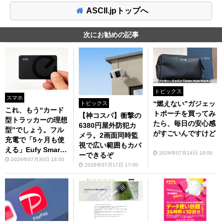
ASCII.jpトップへ
次にお勧めの記事
トピックス
スマホ
“燃えない”ガジェッ
トピックス
これ、もう“カード
トポーチを買ってみ
【神コスパ】衝撃の
型トラッカーの理想
たら、毎日の安心感
6380円屋外防犯カ
型”でしょう。フル
がすごいんですけど
メラ。2画面同時監
充電で「5ヶ月も使
視で広い範囲もカバ
える」Eufy SmartT
2026年07月24日 18:00
ーできるぞ
rack Card E40
2026年07月30日 18:00
2026年07月17日 17:00