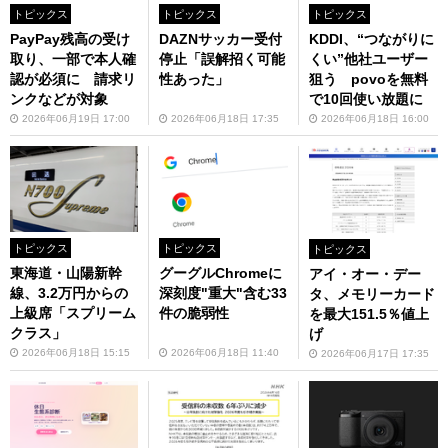
トピックス
トピックス
トピックス
PayPay残高の受け
DAZNサッカー受付
KDDI、“つながりに
取り、一部で本人確
停止「誤解招く可能
くい”他社ユーザー
認が必須に 請求リ
性あった」
狙う povoを無料
ンクなどが対象
で10回使い放題に
2026年06月19日 17:00
2026年06月18日 17:35
2026年06月18日 16:00
トピックス
トピックス
トピックス
東海道・山陽新幹
グーグルChromeに
アイ・オー・デー
線、3.2万円からの
深刻度"重大"含む33
タ、メモリーカード
上級席「スプリーム
件の脆弱性
を最大151.5％値上
クラス」
げ
2026年06月18日 15:15
2026年06月18日 11:40
2026年06月17日 17:35