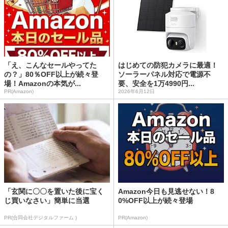
「え、こんなセールやってた
はじめての防犯カメラに最適！
の？」80％OFF以上が続々登
ソーラーパネル対応で電源不
場！Amazonの本気が...
要、安全を1万4990円...
PR(Amazon)
2026年6月12日
「玄関に〇〇を置いた後に宝く
Amazon今日も見逃せない！8
じ買いなさい」簡単に当選
0%OFF以上が続々登場
PR(合同会社デジタルファーム )
PR(Amazon)