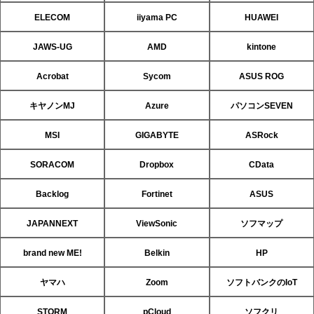
ELECOM
iiyama PC
HUAWEI
JAWS-UG
AMD
kintone
Acrobat
Sycom
ASUS ROG
キヤノンMJ
Azure
パソコンSEVEN
MSI
GIGABYTE
ASRock
SORACOM
Dropbox
CData
Backlog
Fortinet
ASUS
JAPANNEXT
ViewSonic
ソフマップ
brand new ME!
Belkin
HP
ヤマハ
Zoom
ソフトバンクのIoT
STORM
pCloud
ソフクリ