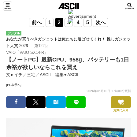
前へ
1
2
3
4
5
次へ
デジタル
あなたが買うべきガジェットは俺たちに選ばせてくれ！ 推しガジェッ
ト大賞 2026
― 第122回
VAIO「VAIO SX14-R」
【ノートPC】最新CPU、958g、バッテリーも1日
余裕が欲しいならこれを買え
文● イチ／三宅／ASCII 編集⚫︎ASCII
[PC表示へ]
2026年05月10日 17時00分更新
お気に入り