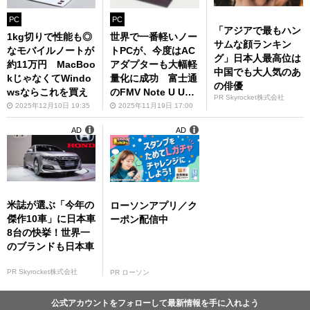
PC
PC
「アジアで最もハン
1kg切りで性能も◎
世界で一番軽いノー
サムな顔ランキン
なモバイルノートが
トPCが、今度はAC
グ」日本人最高位は
約11万円 MacBoo
アダプターも大幅軽
中国でも大人気のあ
kじゃなくてWindo
量化に成功 富士通
の俳優
wsならこれを買え
のFMV Note U UX-
PR Skyrocket株式会社
K3
2025年12月10日 19:35
2025年11月19日 17:00
AD
AD
米誌が選ぶ「今年の
ローソンアプリ／ク
傑作10車」に日本車
ーポン配信中
8台の快挙！世界一
のブランドも日本車
PR Skyrocket株式会社
PR ローソン
公式アカウントをフォローして最新情報を手に入れよう