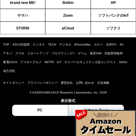
brand new ME!
Belkin
HP
ヤマハ
Zoom
ソフトバンクのIoT
STORM
pCloud
ソフクリ
TOP
ASCII倶楽部
ビジネス
TECH
デジタル
iPhone/Mac
ホビー
自作PC
AV
アキバ
スマホ
スタートアップ
プログラミング+
ゲーム
格安SIM
倶楽部情報局
家電ASCII
アスキーグルメ
MITTR
IoT
サイバーセキュリティ小説コンテスト
SDGs
地方活性
サイトポリシー
プライバシーポリシー
運営会社
お問い合わせ
広告掲載
© KADOKAWA ASCII Research Laboratories, Inc. 2026
表示形式
PC
スマートフォン