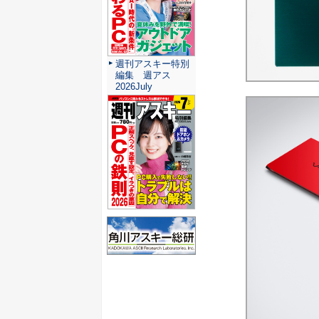
週刊アスキー特別
編集 週アス
2026July