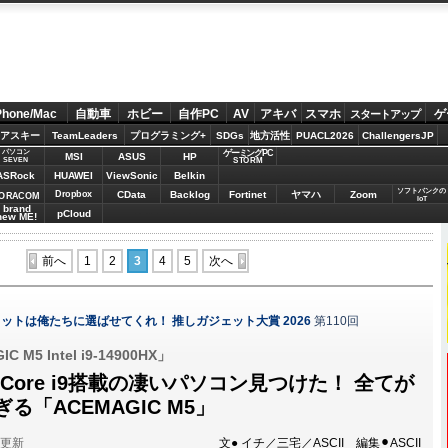
Phone/Mac
自動車
ホビー
自作PC
AV
アキバ
スマホ
ゲ
スタートアップ
アスキー
TeamLeaders
プログラミング+
SDGs
地方活性
PUACL2026
ChallengersJP
パソコン
ゲーミングPC
MSI
ASUS
HP
STORM
SEVEN
ASRock
HUAWEI
ViewSonic
Belkin
ソフトバンクの
Dropbox
CData
Backlog
Fortinet
ヤマハ
Zoom
ORACOM
IoT
brand
pCloud
new ME!
前へ
1
2
3
4
5
次へ
ットは俺たちに選ばせてくれ！ 推しガジェット大賞 2026
第110回
 M5 Intel i9-14900HX」
Core i9搭載の凄いパソコン見つけた！ 全てが
る「ACEMAGIC M5」
分更新
文● イチ／三宅／ASCII 編集⚫︎ASCII