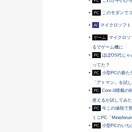
これが手のひら
PC
このモダンで
PC
マイクロソフト、
AI
マイクロソフ
ゲーム
るでゲーム機に
ほぼOS代じゃん
PC
ってた？
小型PCの新
PC
「アトマン」を試し
Core i3搭
PC
使えるか試してみた
今この値段で買
PC
ミニPC「Minisforum
小型PCのい
PC