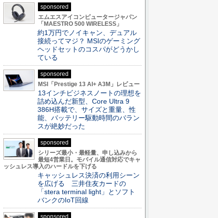
sponsored
エムエスアイコンピュータージャパン
「MAESTRO 500 WIRELESS」
約1万円でノイキャン、デュアル
接続ってマジ？ MSIのゲーミング
ヘッドセットのコスパがどうかし
ている
sponsored
MSI「Prestige 13 AI+ A3M」レビュー
13インチビジネスノートの理想を
詰め込んだ新型、Core Ultra 9
386H搭載で、サイズと重量、性
能、バッテリー駆動時間のバラン
スが絶妙だった
sponsored
シリーズ最小・最軽量、申し込みから
最短4営業日。モバイル通信対応でキャ
ッシュレス導入のハードルを下げる
キャッシュレス決済の利用シーン
を広げる 三井住友カードの
「stera terminal light」とソフト
バンクのIoT回線
sponsored