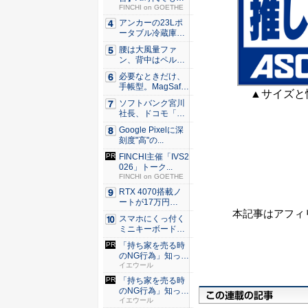
わらない...
FINCHI on GOETHE
アンカーの23Lポ
ータブル冷蔵庫が
Ama...
腰は大風量ファ
ン、背中はペルチ
ェ冷却。ダ...
必要なときだけ、
手帳型。MagSaf
▲サイズと
e・...
ソフトバンク宮川
社長、ドコモ「ah
amo...
Google Pixelに深
刻度"高"の...
FINCHI主催「IVS2
026」トーク...
FINCHI on GOETHE
RTX 4070搭載ノ
ートが17万円
本記事はアフィ
台。...
スマホにくっ付く
ミニキーボード！
触ってわ...
「持ち家を売る時
のNG行為」知って
るだけ...
イエウール
「持ち家を売る時
のNG行為」知って
るだけ...
イエウール