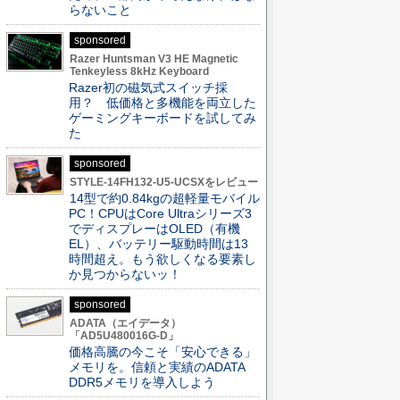
らないこと
sponsored
Razer Huntsman V3 HE Magnetic
Tenkeyless 8kHz Keyboard
Razer初の磁気式スイッチ採
用？ 低価格と多機能を両立した
ゲーミングキーボードを試してみ
た
sponsored
STYLE-14FH132-U5-UCSXをレビュー
14型で約0.84kgの超軽量モバイル
PC！CPUはCore Ultraシリーズ3
でディスプレーはOLED（有機
EL）、バッテリー駆動時間は13
時間超え。もう欲しくなる要素し
か見つからないッ！
sponsored
ADATA（エイデータ）
「AD5U480016G-D」
価格高騰の今こそ「安心できる」
メモリを。信頼と実績のADATA
DDR5メモリを導入しよう