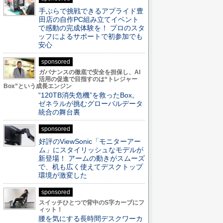
手ぶらで挑戦できるアプライド豊
田店の自作PC組み立てイベント
で感動の完成体験を！ プロのスタ
ッフによるサポートで初参加でも
安心
sponsored
ガバナンスの徹底で安全を担保し、AI
活用の促進で目指すのは“トレジャー
Box”という成長エンジン
“120TB消失危機”を救ったBox。
ゼネラルが挑むグローバルデータ
統合の舞台裏
sponsored
好評のViewSonic「モニターアー
ム」にスタイリッシュなモデルが
新登場！ アームの動きがスムーズ
で、机も広く使えてデスクトップ
環境が激変した
sponsored
スイッチひとつで背中のS字カーブにフ
ィット！
腰を気にする長時間デスクワーカ