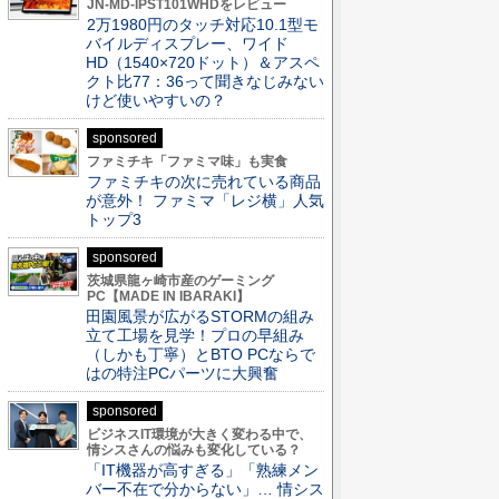
JN-MD-IPST101WHDをレビュー
2万1980円のタッチ対応10.1型モ
バイルディスプレー、ワイド
HD（1540×720ドット）＆アスペ
クト比77：36って聞きなじみない
けど使いやすいの？
sponsored
ファミチキ「ファミマ味」も実食
ファミチキの次に売れている商品
が意外！ ファミマ「レジ横」人気
トップ3
sponsored
茨城県龍ヶ崎市産のゲーミング
PC【MADE IN IBARAKI】
田園風景が広がるSTORMの組み
立て工場を見学！プロの早組み
（しかも丁寧）とBTO PCならで
はの特注PCパーツに大興奮
sponsored
ビジネスIT環境が大きく変わる中で、
情シスさんの悩みも変化している？
「IT機器が高すぎる」「熟練メン
バー不在で分からない」… 情シス