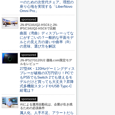
ーのための次世代チェア。理想の
座り心地を実現する「LiberNovo
Omni Pro」
sponsored
JN-IPS34UQ2-HSC6とJN-
IPSC34UQ2-HSC6で比較
曲面（湾曲）ディスプレーってな
にがすごいの？一般的な平面モデ
ルとの見え方の違いや曲率（R）
の意味、選び方を解説
sponsored
JN-IPS27G120U2 価格.com限定モデ
ルをレビュー
27型4K・120Hzゲーミングディス
プレーが破格の3万円切り！PCで
もPS5でもSwitch 2でも使えるモ
デルだけど買っても大丈夫？昇降
式多機能スタンドやUSB Typc-C
給電は？
sponsored
AIによる運用自動化は、企業が生き残
るための必須条件
属人化、人手不足、アラートだら