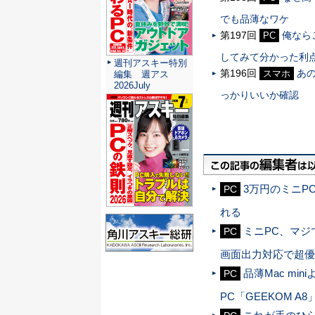
でも品薄なワケ
第197回
俺ならこ
PC
してみて分かった利
週刊アスキー特別
第196回
あの
スマホ
編集 週アス
2026July
っかりいいか確認
3万円のミニP
PC
れる
ミニPC、マジ
PC
画面出力対応で超優
品薄Mac m
PC
PC「GEEKOM A8