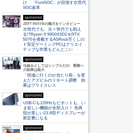
け 「FortiSOC」が目指す次世代
SOC改革
sponsored
ZEFT R65YBの魅力をインタビュー
次世代でも、次々世代でも戦え
る!?Ryzen 9 9950X3D2＆RTX
5070を搭載するASRock尽くしの
ド安定ゲーミングPCはクリエイ
ティブな作業もどんとこい
sponsored
仕組みとしてはシンプルだが、業務へ
の効果は絶大
「現場に行くのが当たり前」を変
えたアズビルのリモート調整 効
果はプライスレス
sponsored
USB-Cも120Hzもピボットも。い
ま欲しい機能が全部入り！ 色再
現が美しい23.8型ディスプレーが
新定番になる
sponsored