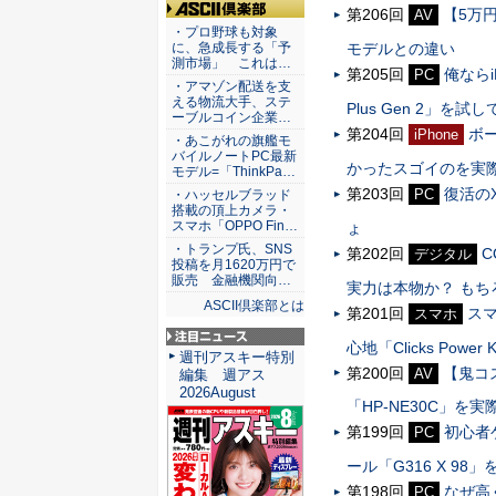
第206回
【5万円
AV
ASCII倶楽部
・プロ野球も対象
モデルとの違い
に、急成長する「予
測市場」 これは…
第205回
俺ならi
PC
・アマゾン配送を支
える物流大手、ステ
Plus Gen 2」を
ーブルコイン企業…
第204回
ボ
iPhone
・あこがれの旗艦モ
バイルノートPC最新
かったスゴイのを実
モデル=「ThinkPa…
第203回
復活の
PC
・ハッセルブラッド
搭載の頂上カメラ・
スマホ「OPPO Fin…
ょ
・トランプ氏、SNS
第202回
C
デジタル
投稿を月1620万円で
販売 金融機関向…
実力は本物か？ も
ASCII倶楽部とは
第201回
ス
スマホ
心地「Clicks Powe
注目ニュース
週刊アスキー特別
第200回
【鬼コ
AV
編集 週アス
2026August
「HP-NE30C」
第199回
初心者
PC
ール「G316 X 9
第198回
なぜ高く
PC