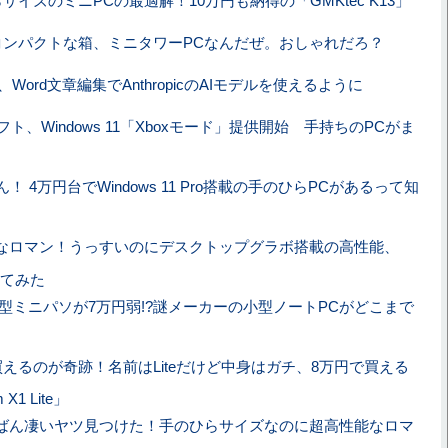
サイズのミニPCの最適解！10万円も納得の「GMKtec K13」
コンパクトな箱、ミニタワーPCなんだぜ。おしゃれだろ？
Word文章編集でAnthropicのAIモデルを使えるように
ト、Windows 11「Xboxモード」提供開始 手持ちのPCがま
！ 4万円台でWindows 11 Pro搭載の手のひらPCがあるって知
たなロマン！うっすいのにデスクトップグラボ搭載の高性能、
てみた
載の8型ミニパソが7万円弱!?謎メーカーの小型ノートPCがどこまで
えるのが奇跡！名前はLiteだけど中身はガチ、8万円で買える
 X1 Lite」
ちばん凄いヤツ見つけた！手のひらサイズなのに超高性能なロマ