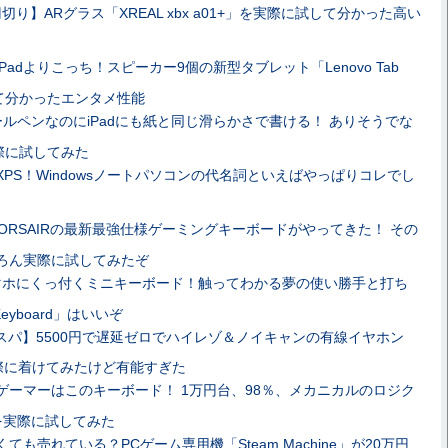
切り】ARグラス「XREAL xbx a01+」を実際に試して分かった高い
Padよりこっち！スピーカー9個の新型タブレット「Lenovo Tab
試して分かったエンタメ性能
ールペンなのにiPadにも紙と同じ滑らかさで書ける！ ありそうでな
際に試してみた
XPS！Windowsノートパソコンの代名詞といえばやっぱりコレでし
ORSAIRの最新最強仕様ゲーミングキーボードがやってきた！ その
ちろん実際に試してみたぞ
マホにくっ付くミニキーボード！触ってわかる夢の使い勝手と打ち
r Keyboard」はいいぞ
スパ】5500円で遅延ゼロでハイレゾ＆ノイキャンの有線イヤホン
を実際に着けてみたけど有能すぎた
ゲーマーはこのキーボード！ 1万円台、98％、メカニカルのロジク
8」を実際に試してみた
ても売れている？PCゲーム専用機「Steam Machine」が20万円