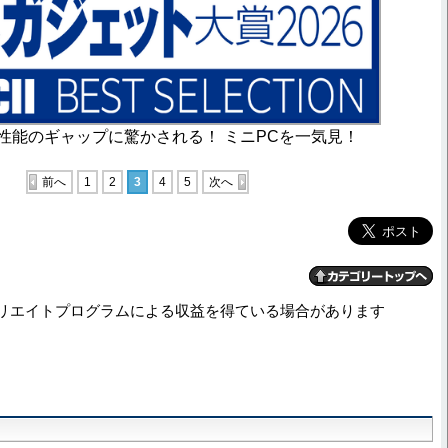
性能のギャップに驚かされる！ ミニPCを一気見！
前へ
1
2
3
4
5
次へ
リエイトプログラムによる収益を得ている場合があります