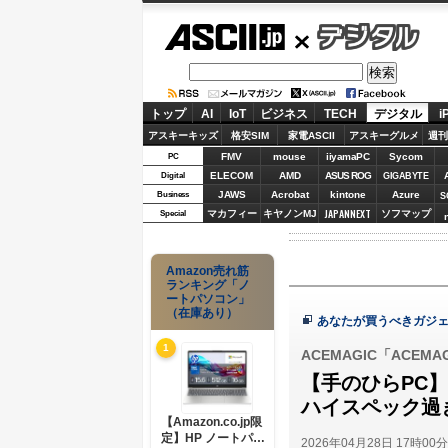
ASCII.jp
デジタル
トップ
AI
IoT
ビジネス
TECH
デジタル
i
アスキーキッズ
格安SIM
家電ASCII
アスキーグルメ
週刊
FMV
mouse
iiyamaPC
Sycom
PC
ELECOM
AMD
ASUS ROG
Digital
GIGABYTE
JAWS
Acrobat
kintone
Azure
Business
S
JAPANNEXT
マカフィー
キヤノンMJ
ソフマップ
Special
Amazon売れ筋
ランキング「ノ
ートパソコン」
（在庫あり）
あなたが買うべきガジェ
1
ACEMAGIC「ACEMAGIC
【手のひらPC】
ハイスペック過ぎ
【Amazon.co.jp限
定】HP ノートパソ
2026年04月28日 17時00