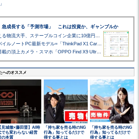
X」
、急成長する「予測市場」 これは投資か、ギャンブルか
アマゾン配送を支える物流大手、ステーブルコイン企業に10億円投資のワケ
あこがれの旗艦モバイルノートPC最新モデル=「ThinkPad X1 Carbon Gen 14 Aura Edition」実機レビュー
ハッセルブラッド搭載の頂上カメラ・スマホ「OPPO Find X9 Ultra」実写レビュー=プロが本気で徹底撮影しました!!
たへのオススメ
【見城徹×藤田晋】AI時
「持ち家を売る時のNG
「持ち家を売る時のNG
代でも変わらない経営
行為」知ってるだけで
行為」知ってるだけで
者の本質
得する事とは
得する事とは