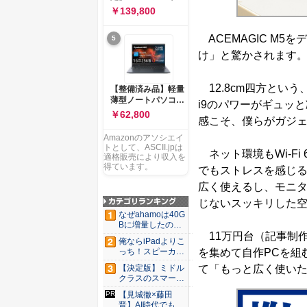
ー 83K9003JJP ノー
ソコン Vivobook 15
￥139,800
トPC
M1502NAQ 15.6イ
ンチ AMD Ryzen 7
ACEMAGIC M
5
170 メモリ16GB
SSD 512GB
け」と驚かされます
Microsoft 365
Personal (24か月版)
搭載 Windows 11 重
12.8cm四方という
【整備済み品】軽量
量1.7kg Wi-Fi 6E ク
薄型ノートパソコン
i9のパワーがギュッ
ワイエットブルー
dynabook G83 ■
￥62,800
M1502NAQ-
感こそ、僕らがガジ
13.3型
R7165BUWS
FHD(1920x1080) -
Amazonのアソシエイ
高性能第11世代Core
トとして、ASCII.jpは
ネット環境もWi-Fi
i5-1135G7 - メモリ
適格販売により収入を
16GB - SSD 256GB
得ています。
でもストレスを感じ
- Webカメラ -
広く使えるし、モニ
WiFi&Bluetooth -
USB Type-C - MS
じないスッキリした
Office 2021 - Win11
なぜahamoは40G
搭載
Bに増量したの
11万円台（記事制
か ...
俺ならiPadよりこ
を集めて自作PCを組
っち！スピーカー
9個...
て「もっと広く使いた
【決定版】ミドル
クラスのスマート
フォンの...
【見城徹×藤田
晋】AI時代でも変