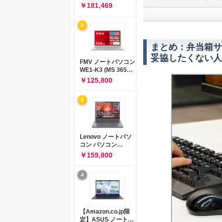
コン 15-fd 15.6イン
￥181,469
チ インテル Core 5
120U メモリ16GB
2
SSD512GB
Windows 11
Microsoft Office
まとめ：弁当箱サ
2024搭載 WPS
妥協したくない人
Office搭載 カメラシ
FMV ノートパソコン
ャッター 指紋認証 薄
WE1-K3 (MS 365
型 Copilotキー搭載
Personal/Copilotキ
￥125,800
ナチュラルシルバー
ー搭載/Win 11/15.6
(BJ0M5PA-AAAI)
型/Core
3
i5/16GB/SSD
512GB/ホワイト)
FMVWK3E15W_AZ
Lenovo ノートパソ
コン パソコン
IdeaPad Slim 3 14.0
￥159,800
インチ AMD
Ryzen™ 5 8640HS
4
メモリ16GB
SSD512GB
Microsoft 365 試用
版 Windows11 バッ
テリー駆動12.6時間
【Amazon.co.jp限
重量1.39kg ルナグレ
定】ASUS ノートパ