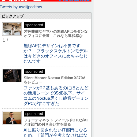
Tweets by asciijpeditors
ピックアップ
sponsored
才色兼備なヤマハの無線APはモダンな
オフィスに最適 これなら違和感な
し！
無線APにデザインは不要です
か？ ブラックスケルトンモデル
は今どきのオフィスにめちゃなじ
むんです
sponsored
Silent Master Noctua Edition X870A
をレビュー
ファンが12基もあるのにほとんど
の活用シーンで35dB以下、サイ
コムのNoctua尽くし静音ゲーミン
グPCがすごすぎた
sponsored
フォーティネット フィールドCTOがAI
とIT部門の付き合い方を語る
AIに振り回されないIT部門になる
ため、IT部門が今考えなければな