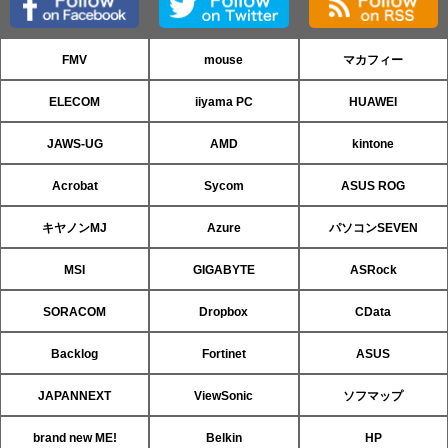
FMV
mouse
マカフィー
ELECOM
iiyama PC
HUAWEI
JAWS-UG
AMD
kintone
Acrobat
Sycom
ASUS ROG
キヤノンMJ
Azure
パソコンSEVEN
MSI
GIGABYTE
ASRock
SORACOM
Dropbox
CData
Backlog
Fortinet
ASUS
JAPANNEXT
ViewSonic
ソフマップ
brand new ME!
Belkin
HP