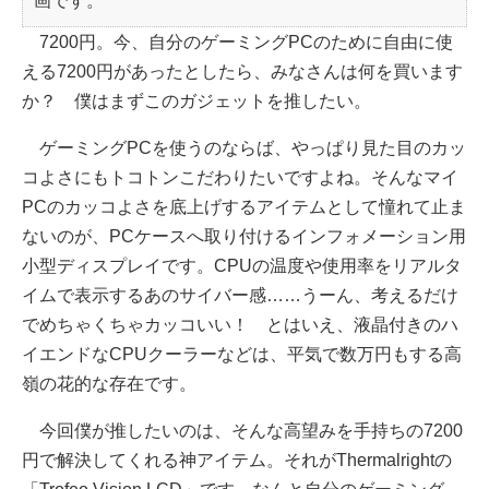
画です。
7200円。今、自分のゲーミングPCのために自由に使
える7200円があったとしたら、みなさんは何を買います
か？ 僕はまずこのガジェットを推したい。
ゲーミングPCを使うのならば、やっぱり見た目のカッ
コよさにもトコトンこだわりたいですよね。そんなマイ
PCのカッコよさを底上げするアイテムとして憧れて止ま
ないのが、PCケースへ取り付けるインフォメーション用
小型ディスプレイです。CPUの温度や使用率をリアルタ
イムで表示するあのサイバー感……うーん、考えるだけ
でめちゃくちゃカッコいい！ とはいえ、液晶付きのハ
イエンドなCPUクーラーなどは、平気で数万円もする高
嶺の花的な存在です。
今回僕が推したいのは、そんな高望みを手持ちの7200
円で解決してくれる神アイテム。それがThermalrightの