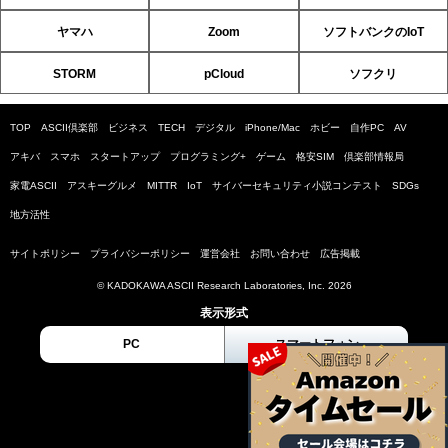
ヤマハ
Zoom
ソフトバンクのIoT
STORM
pCloud
ソフクリ
TOP
ASCII倶楽部
ビジネス
TECH
デジタル
iPhone/Mac
ホビー
自作PC
AV
アキバ
スマホ
スタートアップ
プログラミング+
ゲーム
格安SIM
倶楽部情報局
家電ASCII
アスキーグルメ
MITTR
IoT
サイバーセキュリティ小説コンテスト
SDGs
地方活性
サイトポリシー
プライバシーポリシー
運営会社
お問い合わせ
広告掲載
© KADOKAWA ASCII Research Laboratories, Inc. 2026
表示形式
PC
スマートフォン