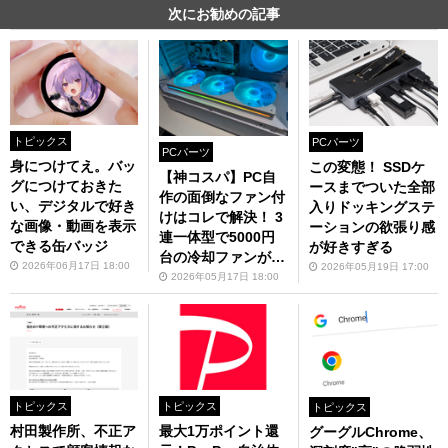
次にお勧めの記事
トピックス
PCパーツ
PCパーツ
身につけてえ。バッ
この変態！ SSDケ
【神コスパ】PC自
グにつけておきた
ースまでついた全部
作の面倒なファン付
い、デジタルで好き
入りドッキングステ
けはコレで解決！ 3
な画像・動画を表示
ーションの欲張り感
連一体型で5000円
できる缶バッジ
が好きすぎる
台の冷却ファンが便
2026年06月17日 18:00
2026年05月19日 17:00
利すぎ
2026年05月17日 18:00
トピックス
トピックス
トピックス
村田製作所、不正ア
最大1万ポイント還
グーグルChrome、