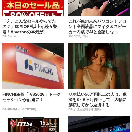
「え、こんなセールやってた
これが俺の未来パソコン！フロ
の？」80％OFF以上が続々登
ント全面液晶にマイク＆スピー
場！Amazonの本気が...
カー内蔵でAIと会話しな...
PR(Amazon)
2026年5月2日
FINCHI主催「IVS2026」トーク
リボ払い50万円以上の人は、返
セッションが話題に！
済を3～6ヶ月停止して『大幅に
減額してから返済する...
PR(FINCHI on GOETHE)
PR(渋谷法務総合事務所)