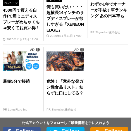
PCパーツ
わずか1年でオーナ
俺も買いたい・・・
ーが手放す車ランキ
4500円で買える自
超横長14インチのサ
ング あの日本車も
作PC用ミニディス
ブディスプレーが欲
プレーがめちゃくち
しすぎる「XENEON
ゃ安くてお買い得！
EDGE」
PR Skyrocket株式会社
2025年11月11日 17:00
2025年11月27日 17:00
AD
AD
最短5分で接続
危険！「意外な発ガ
ン性食品リスト」知
らずに口にしてる？
PR LotusFlare Inc
PR Skyrocket株式会社
公式アカウントをフォローして最新情報を手に入れよう