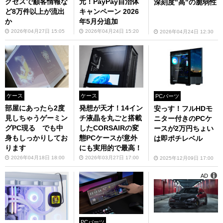
クセスで顧客情報な
元！PayPay自治体
深刻度"高"の脆弱性
ど8万件以上が流出
キャンペーン 2026
か
年5月分追加
2026年04月27日 15:05
2026年04月24日 15:20
2026年04月24日 12:30
ケース
ケース
PCパーツ
部屋にあったら2度
発想が天才！14イン
安っす！フルHDモ
見しちゃうゲーミン
チ液晶を丸ごと搭載
ニター付きのPCケ
グPC現る でも中
したCORSAIRの変
ースが2万円ちょい
身もしっかりしてお
態PCケースが意外
は即ポチレベル
ります
にも実用的で最高！
2026年04月18日 18:00
2026年03月27日 17:00
2025年12月09日 17:00
AD
PCパーツ