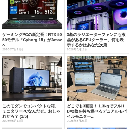
ゲーミングPCの新定番！RTX 50
3基のラジエーターファンにも液
50モデル『Cyborg 15』がAmaz
晶があるCPUクーラー、何を表
o...
示するかはあなた次第...
2026年7月11日
2026年5月11日
このモダンでコンパクトな箱、
どこでも3画面！ 1.3kgでフルH
ミニタワーPCなんだぜ。おしゃ
D×2枚を持ち運べるデュアルモバ
れだろ？ (1/5)
イルモニター...
2026年5月12日
2026年5月24日