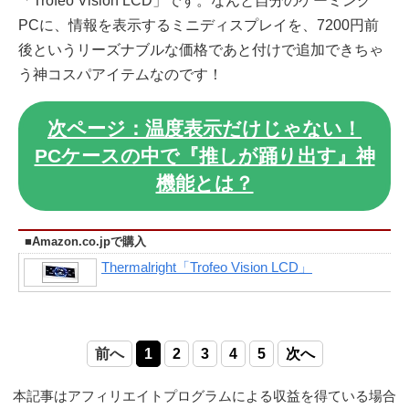
「Trofeo Vision LCD」です。なんと自分のゲーミング
PCに、情報を表示するミニディスプレイを、7200円前
後というリーズナブルな価格であと付けで追加できちゃ
う神コスパアイテムなのです！
次ページ：温度表示だけじゃない！
PCケースの中で『推しが踊り出す』神
機能とは？
■Amazon.co.jpで購入
Thermalright「Trofeo Vision LCD」
前へ
1
2
3
4
5
次へ
本記事はアフィリエイトプログラムによる収益を得ている場合