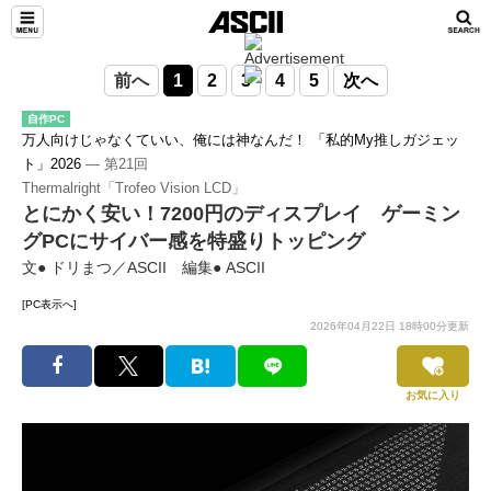
前へ
1
2
3
4
5
次へ
自作PC
万人向けじゃなくていい、俺には神なんだ！ 「私的My推しガジェッ
ト」2026
― 第21回
Thermalright「Trofeo Vision LCD」
とにかく安い！7200円のディスプレイ ゲーミン
グPCにサイバー感を特盛りトッピング
文● ドリまつ／ASCII 編集● ASCII
[PC表示へ]
2026年04月22日 18時00分更新
お気に入り