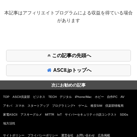
本記事はアフィリエイトプログラムによる収益を得ている場合
があります
この記事の先頭へ
ASCII.jpトップへ
次にお勧めの記事
TOP
ASCII倶楽部
ビジネス
TECH
デジタル
iPhone/Mac
ホビー
自作PC
AV
アキバ
スマホ
スタートアップ
プログラミング+
ゲーム
格安SIM
倶楽部情報局
家電ASCII
アスキーグルメ
MITTR
IoT
サイバーセキュリティ小説コンテスト
SDGs
地方活性
サイトポリシー
プライバシーポリシー
運営会社
お問い合わせ
広告掲載