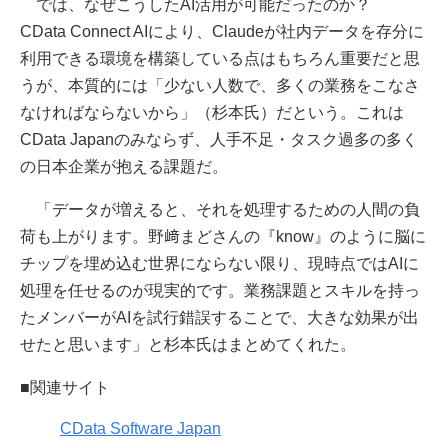
では、なぜこうしたAI活用が可能だったのか？
CData Connect AIにより、Claudeが社内データを存分に
利用できる環境を構築している点はもちろん重要だと思
うが、本質的には「少ない人数で、多くの業務をこなさ
なければならないから」（杉本氏）だという。これは
CData Japanのみならず、人手不足・タスク過多の多く
の日本企業が抱える課題だ。
「データが増えると、それを処理するための人間の負
荷も上がります。野﨑まどさんの『know』のように脳に
チップを埋め込む世界にならない限り、現時点ではAIに
処理を任せるのが現実的です。業務課題とスキルを持っ
たメンバーがAIを試行錯誤することで、大きな効果が出
せたと思います」と杉本氏はまとめてくれた。
■関連サイト
CData Software Japan