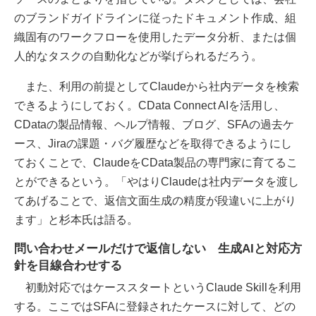
のブランドガイドラインに従ったドキュメント作成、組
織固有のワークフローを使用したデータ分析、または個
人的なタスクの自動化などが挙げられるだろう。
また、利用の前提としてClaudeから社内データを検索
できるようにしておく。CData Connect AIを活用し、
CDataの製品情報、ヘルプ情報、ブログ、SFAの過去ケ
ース、Jiraの課題・バグ履歴などを取得できるようにし
ておくことで、ClaudeをCData製品の専門家に育てるこ
とができるという。「やはりClaudeは社内データを渡し
てあげることで、返信文面生成の精度が段違いに上がり
ます」と杉本氏は語る。
問い合わせメールだけで返信しない 生成AIと対応方
針を目線合わせする
初動対応ではケーススタートというClaude Skillを利用
する。ここではSFAに登録されたケースに対して、どの