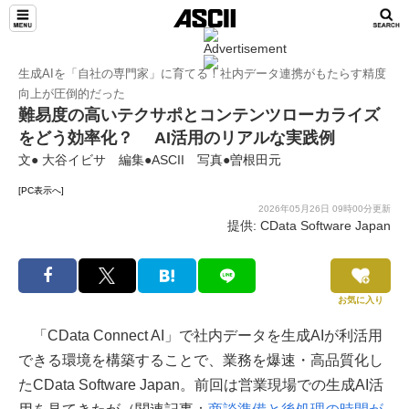
生成AIを「自社の専門家」に育てる！社内データ連携がもたらす精度
向上が圧倒的だった
難易度の高いテクサポとコンテンツローカライズ
をどう効率化？ AI活用のリアルな実践例
文● 大谷イビサ 編集●ASCII 写真●曽根田元
[PC表示へ]
2026年05月26日 09時00分更新
提供: CData Software Japan
お気に入り
「CData Connect AI」で社内データを生成AIが利活用
できる環境を構築することで、業務を爆速・高品質化し
たCData Software Japan。前回は営業現場での生成AI活