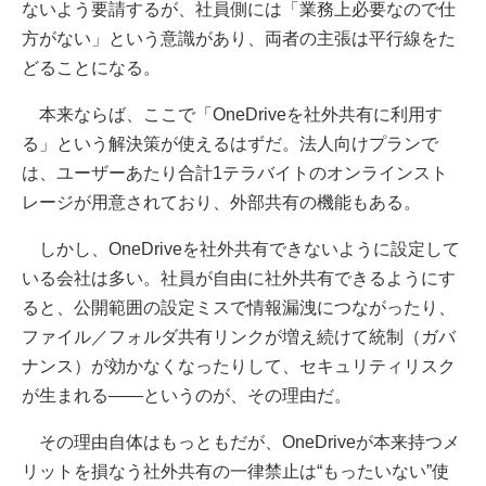
ないよう要請するが、社員側には「業務上必要なので仕
方がない」という意識があり、両者の主張は平行線をた
どることになる。
本来ならば、ここで「OneDriveを社外共有に利用す
る」という解決策が使えるはずだ。法人向けプランで
は、ユーザーあたり合計1テラバイトのオンラインスト
レージが用意されており、外部共有の機能もある。
しかし、OneDriveを社外共有できないように設定して
いる会社は多い。社員が自由に社外共有できるようにす
ると、公開範囲の設定ミスで情報漏洩につながったり、
ファイル／フォルダ共有リンクが増え続けて統制（ガバ
ナンス）が効かなくなったりして、セキュリティリスク
が生まれる――というのが、その理由だ。
その理由自体はもっともだが、OneDriveが本来持つメ
リットを損なう社外共有の一律禁止は“もったいない”使