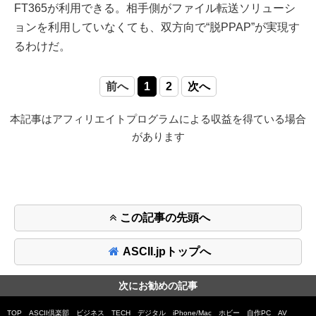
FT365が利用できる。相手側がファイル転送ソリューシ
ョンを利用していなくても、双方向で“脱PPAP”が実現す
るわけだ。
前へ
1
2
次へ
本記事はアフィリエイトプログラムによる収益を得ている場合
があります
この記事の先頭へ
ASCII.jpトップへ
次にお勧めの記事
TOP
ASCII倶楽部
ビジネス
TECH
デジタル
iPhone/Mac
ホビー
自作PC
AV